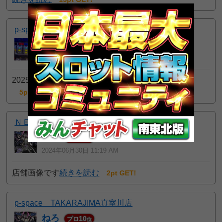
p-space TAKARAJIMA真室川店
にとろ
44
プロ
位
2025年04月19日 6:18 PM
2025年4月時点の店舗外観です。
続きを読む
5pt GET!
ＮＥＷ ＣＥＮＴＵＲＹ
ねろ
10
プロ
位
2024年06月30日 11:19 AM
店舗画像です
続きを読む
2pt GET!
p-space TAKARAJIMA真室川店
ねろ
10
プロ
位