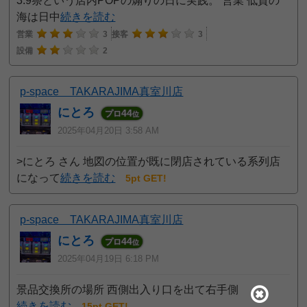
3.9祭という店内POPの煽りの日に実践。 営業 低貸の
海は日中
続きを読む
営業
3
接客
3
設備
2
p-space TAKARAJIMA真室川店
にとろ
44
プロ
位
2025年04月20日 3:58 AM
>にとろ さん 地図の位置が既に閉店されている系列店
になって
続きを読む
5pt GET!
p-space TAKARAJIMA真室川店
にとろ
44
プロ
位
2025年04月19日 6:18 PM
景品交換所の場所 西側出入り口を出て右手側
続きを読む
15pt GET!