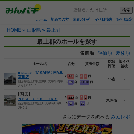
ホーム
初めての方
読者ﾗﾝｷﾝｸﾞ
イベ日検索
ｻﾑﾈｲﾙ設定
HOME
»
山形県
»
最上郡
最上郡のホールを探す
名前順
|
評価順
|
差枚順
総合
旧イベ
ホール名
台数
貸玉金額
評価
差枚
p-space TAKARAJIMA真
P
131
台
4
1
円
室川店
45点
-
山形県最上郡真室川町大字平岡字
S
82
台
21.28
円
片杉野1701-3
【閉店】
P
128
台
4
1
円
ＮＥＷ ＣＥＮＴＵＲＹ
未評価
-
山形県最上郡最上町大字向町字町
S
57
台
20
円
浦46-1
さらにデータを調べる
みんレポ