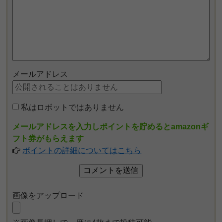
メールアドレス
私はロボットではありません
メールアドレスを入力しポイントを貯めるとamazonギ
フト券がもらえます
ポイントの詳細についてはこちら
画像をアップロード