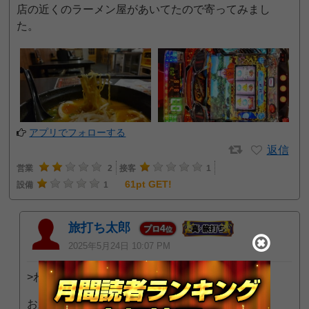
店の近くのラーメン屋があいてたので寄ってみまし
た。
アプリでフォローする
返信
営業
2
接客
1
61pt GET!
設備
1
旅打ち太郎
4
プロ
位
2025年5月24日 10:07 PM
>わがままボディに酔いしれる さん
お久し振りです