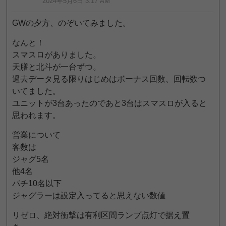
2024年5月6日 3:17 AM
GWの夕方、のぞいてみました。
なんと！
スマスロがありました。
天膳と北斗が一台ずつ。
過去データ見る限りはじめはボーナス回数、回転数つ
いてました。
ユニットが3台あったのであと3台はスマスロが入ると
思われます。
営業について
客数は
ジャグ5名
他4名
パチ10名以下
ジャグラーは設定入ってると思えない数値
リゼロ、絶対衝撃は有利区間ランプ点灯で据え置