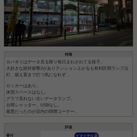
特徴
カバネリはデータ見る限り毎日まわされてる様子。
大好きな絶対衝撃3がありテンション上がるも有利区間ランプ点
灯、据え置きで打つ気になれず…
ロッカーはあり。
休憩スペースはなし。
グラフ見れない古いデータランプ。
台間シャッター、USBなし。
最悪だったのが店内の喫煙コーナー。
評価
番付
イマイチな店