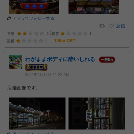
アプリでフォローする
返信
営業
2
接客
1
105pt GET!
設備
1
わがままボディに酔いしれる
5
一般
位
2024年4月15日 11:22 AM
店舗画像です。
アプリでフォローする