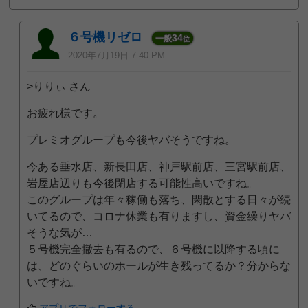
６号機リゼロ
34
一般
位
2020年7月19日 7:40 PM
>りりぃ さん
お疲れ様です。
プレミオグループも今後ヤバそうですね。
今ある垂水店、新長田店、神戸駅前店、三宮駅前店、
岩屋店辺りも今後閉店する可能性高いですね。
このグループは年々稼働も落ち、閑散とする日々が続
いてるので、コロナ休業も有りますし、資金繰りヤバ
そうな気が…
５号機完全撤去も有るので、６号機に以降する頃に
は、どのぐらいのホールが生き残ってるか？分からな
いですね。
アプリでフォローする