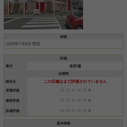
特徴
2020年7月8日 閉店
評価
未評価
番付
全期間
この店舗はまだ評価されていません
総合点
0
営業評価
0
接客評価
0
設備評価
基本情報