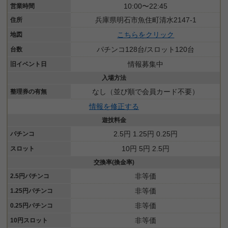
10:00〜22:45
営業時間
兵庫県明石市魚住町清水2147-1
住所
こちらをクリック
地図
パチンコ128台/スロット120台
台数
情報募集中
旧イベント日
入場方法
なし（並び順で会員カード不要）
整理券の有無
情報を修正する
遊技料金
2.5円 1.25円 0.25円
パチンコ
10円 5円 2.5円
スロット
交換率(換金率)
非等価
2.5円パチンコ
非等価
1.25円パチンコ
非等価
0.25円パチンコ
非等価
10円スロット