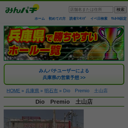
ホーム
初めての方
読者ﾗﾝｷﾝｸﾞ
イベ日検索
ｻﾑﾈｲﾙ設定
みんパチユーザーによる
兵庫県の営業予想 >>
HOME
»
兵庫県
»
明石市
»
Dio Premio 土山店
Dio Premio 土山店