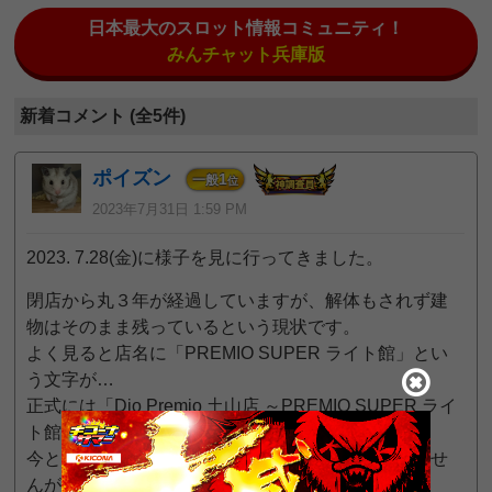
日本最大のスロット情報コミュニティ！
みんチャット兵庫版
新着コメント (全5件)
ポイズン
1
一般
位
2023年7月31日 1:59 PM
2023. 7.28(金)に様子を見に行ってきました。
閉店から丸３年が経過していますが、解体もされず建
物はそのまま残っているという現状です。
よく見ると店名に「PREMIO SUPER ライト館」とい
う文字が…
正式には「Dio Premio 土山店 ～PREMIO SUPER ライ
ト館～」なのでしょうか。
今となってはもうどうでも良いことなのかもしれませ
んが…