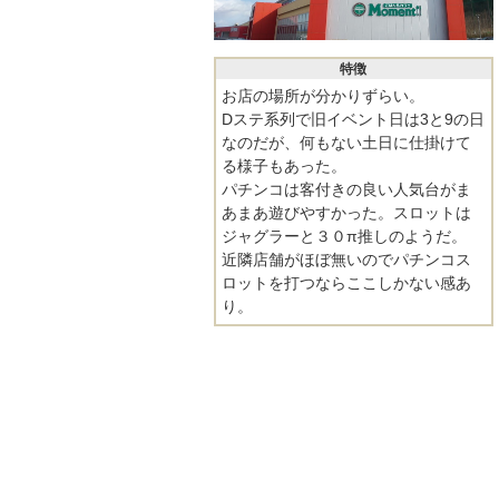
特徴
お店の場所が分かりずらい。
Dステ系列で旧イベント日は3と9の日
なのだが、何もない土日に仕掛けて
る様子もあった。
パチンコは客付きの良い人気台がま
あまあ遊びやすかった。スロットは
ジャグラーと３０π推しのようだ。
近隣店舗がほぼ無いのでパチンコス
ロットを打つならここしかない感あ
り。