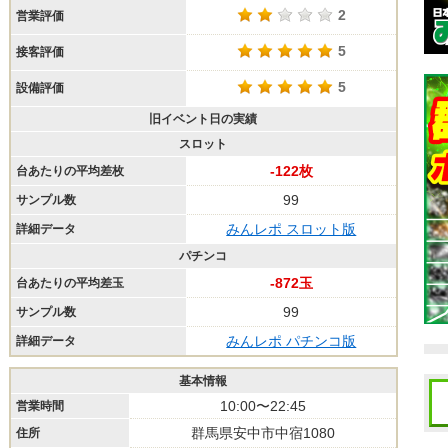
2
営業評価
5
接客評価
5
設備評価
旧イベント日の実績
スロット
-122枚
台あたりの平均差枚
99
サンプル数
みんレポ スロット版
詳細データ
パチンコ
-872玉
台あたりの平均差玉
99
サンプル数
みんレポ パチンコ版
詳細データ
基本情報
10:00〜22:45
営業時間
群馬県安中市中宿1080
住所