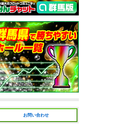
お問い合わせ