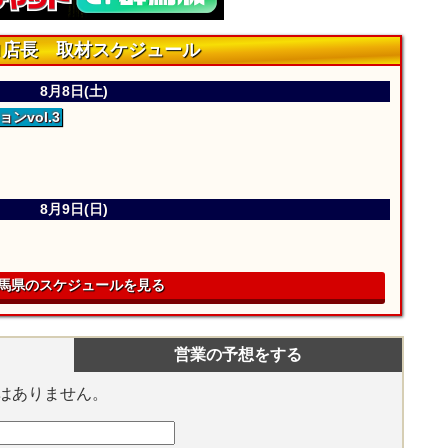
ロ店長 取材スケジュール
8月8日(土)
ンvol.3
8月9日(日)
馬県のスケジュールを見る
営業の予想をする
はありません。