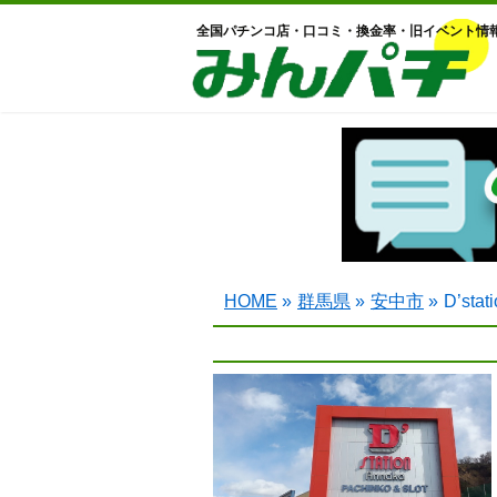
全国パチンコ店・口コミ・換金率・旧イベント情
HOME
»
群馬県
»
安中市
»
D’sta