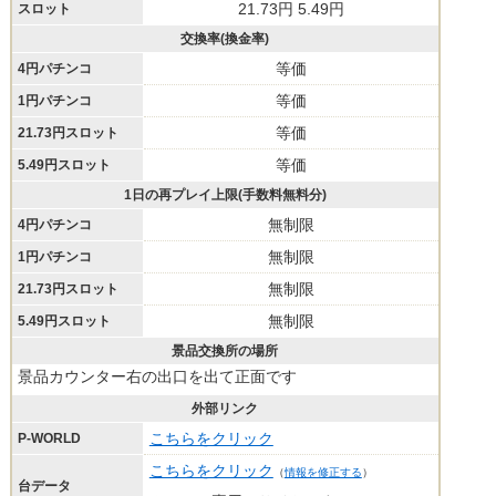
21.73円 5.49円
スロット
交換率(換金率)
等価
4円パチンコ
等価
1円パチンコ
等価
21.73円スロット
等価
5.49円スロット
1日の再プレイ上限(手数料無料分)
無制限
4円パチンコ
無制限
1円パチンコ
無制限
21.73円スロット
無制限
5.49円スロット
景品交換所の場所
景品カウンター右の出口を出て正面です
外部リンク
こちらをクリック
P-WORLD
こちらをクリック
（
情報を修正する
）
台データ