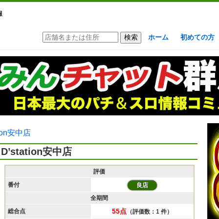
報
ホーム
初めての方
tion安中店
D’station安中店
評価
番付
良店
全期間
55点
総合点
（評価数：1 件）