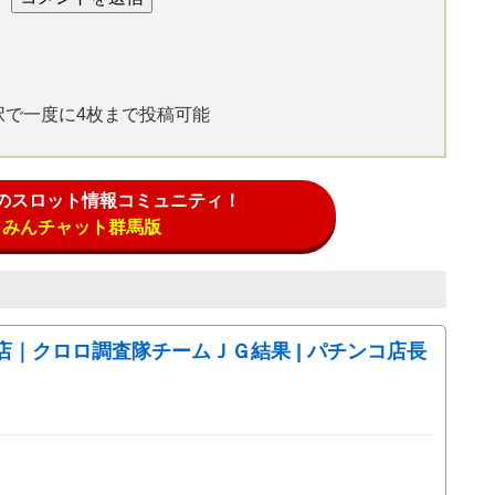
選択で一度に4枚まで投稿可能
のスロット情報コミュニティ！
みんチャット群馬版
on安中店｜クロロ調査隊チームＪＧ結果 | パチンコ店長