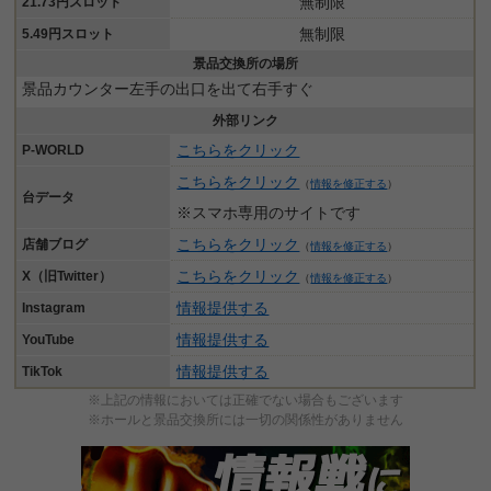
無制限
21.73円スロット
無制限
5.49円スロット
景品交換所の場所
景品カウンター左手の出口を出て右手すぐ
外部リンク
こちらをクリック
P-WORLD
こちらをクリック
（
情報を修正する
）
台データ
※スマホ専用のサイトです
こちらをクリック
店舗ブログ
（
情報を修正する
）
こちらをクリック
X（旧Twitter）
（
情報を修正する
）
情報提供する
Instagram
情報提供する
YouTube
情報提供する
TikTok
※上記の情報においては正確でない場合もございます
※ホールと景品交換所には一切の関係性がありません