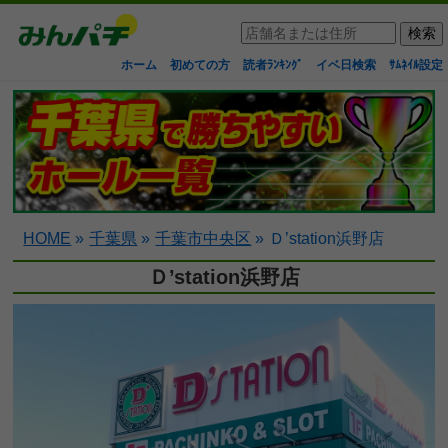
ホーム
初めての方
読者ﾗﾝｷﾝｸﾞ
イベ日検索
ｻﾑﾈｲﾙ設定
HOME
»
千葉県
»
千葉市中央区
»
Ｄ’station浜野店
Ｄ’station浜野店