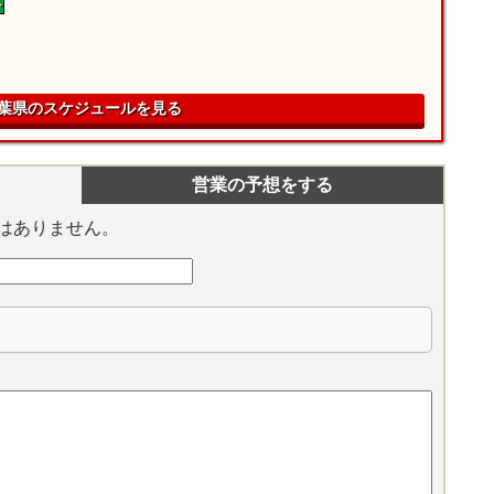
心
】
葉県のスケジュールを見る
営業の予想をする
はありません。