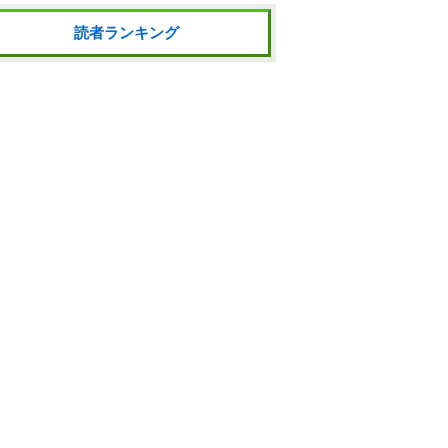
読者ランキング