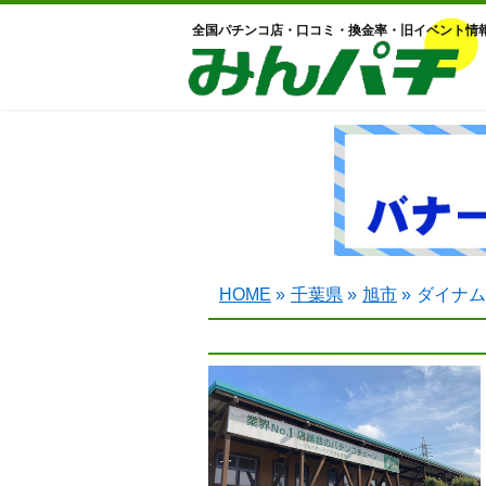
全国パチンコ店・口コミ・換金率・旧イベント情
HOME
»
千葉県
»
旭市
»
ダイナム