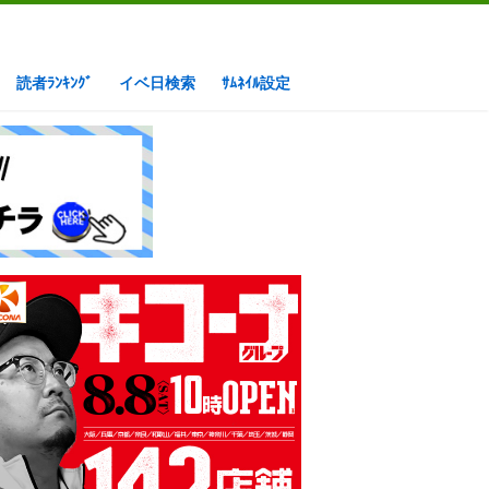
読者ﾗﾝｷﾝｸﾞ
イベ日検索
ｻﾑﾈｲﾙ設定