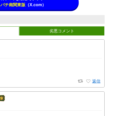
んパチ南関東版
（X.com）
劣悪コメント
返信