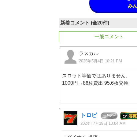
み
新着コメント (全20件)
一般コメント
ラスカル
2026年5月4日 10:21 PM
スロット等価ではありません。
1000円→86枚貸出 95.6枚交換
トロピ
2
一般
位
2024年7月19日 10:04 AM