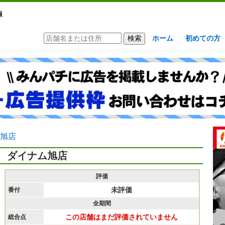
報
ホーム
初めての方
旭店
ダイナム旭店
評価
未評価
番付
全期間
この店舗はまだ評価されていません
総合点