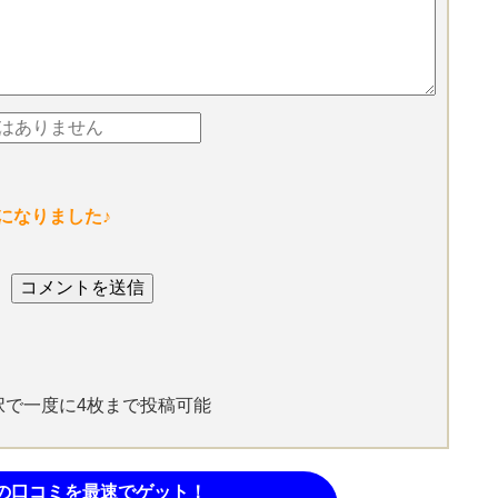
になりました♪
選択で一度に4枚まで投稿可能
の口コミを最速でゲット！