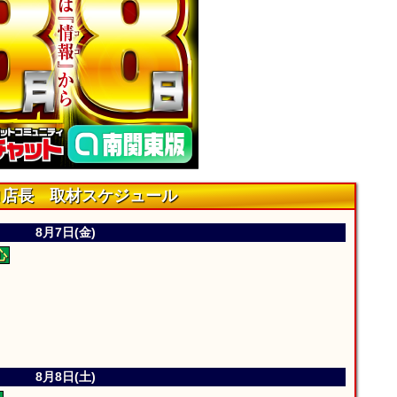
ロ店長 取材スケジュール
8月7日(金)
心
8月8日(土)