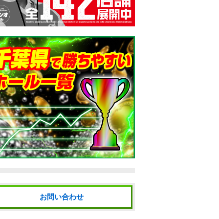
お問い合わせ