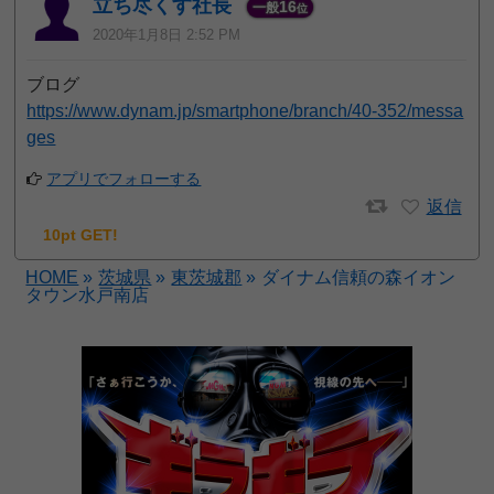
立ち尽くす社長
16
一般
位
2020年1月8日 2:52 PM
ブログ
https://www.dynam.jp/smartphone/branch/40-352/messa
ges
アプリでフォローする
返信
10pt GET!
HOME
»
茨城県
»
東茨城郡
»
ダイナム信頼の森イオン
タウン水戸南店