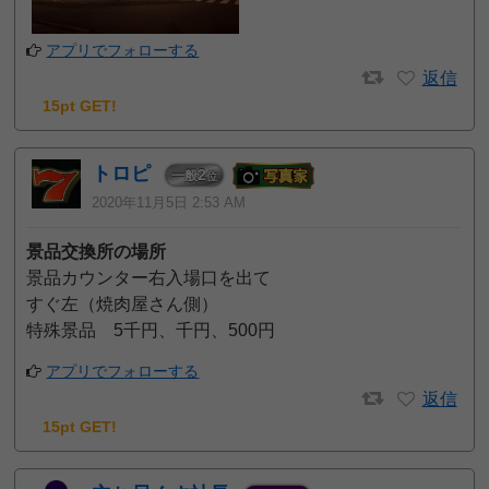
アプリでフォローする
返信
15pt GET!
トロピ
2
一般
位
2020年11月5日 2:53 AM
景品交換所の場所
景品カウンター右入場口を出て
すぐ左（焼肉屋さん側）
特殊景品 5千円、千円、500円
アプリでフォローする
返信
15pt GET!