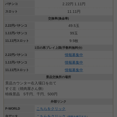
2.22円 1.11円
パチンコ
11.11円
スロット
交換率(換金率)
49.5玉
2.22円パチンコ
99玉
1.11円パチンコ
9.9枚
11.11円スロット
1日の再プレイ上限(手数料無料分)
情報募集中
2.22円パチンコ
情報募集中
1.11円パチンコ
情報募集中
11.11円スロット
景品交換所の場所
景品カウンター右入場口を出て
すぐ左（焼肉屋さん側）
特殊景品 5千円、千円、500円
外部リンク
こちらをクリック
P-WORLD
こちらをクリック
台データ
（
情報を修正する
）