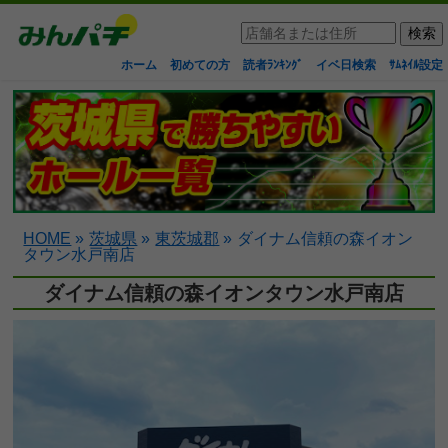
ホーム
初めての方
読者ﾗﾝｷﾝｸﾞ
イベ日検索
ｻﾑﾈｲﾙ設定
HOME
»
茨城県
»
東茨城郡
»
ダイナム信頼の森イオン
タウン水戸南店
ダイナム信頼の森イオンタウン水戸南店