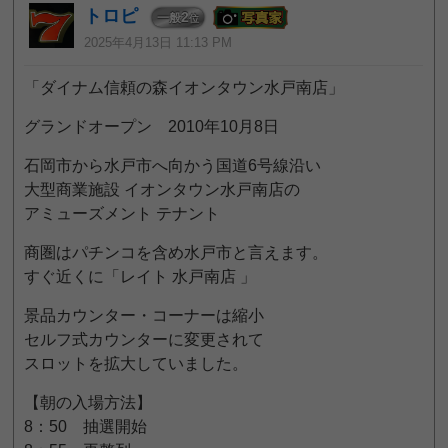
トロピ
2
一般
位
2025年4月13日 11:13 PM
「ダイナム信頼の森イオンタウン水戸南店」
グランドオープン 2010年10月8日
石岡市から水戸市へ向かう国道6号線沿い
大型商業施設 イオンタウン水戸南店の
アミューズメント テナント
商圏はパチンコを含め水戸市と言えます。
すぐ近くに「レイト 水戸南店 」
景品カウンター・コーナーは縮小
セルフ式カウンターに変更されて
スロットを拡大していました。
【朝の入場方法】
8：50 抽選開始