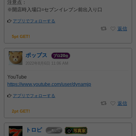
注意点：
※開店時入場口=セブンイレブン前出入り口
アプリでフォローする
返信
5pt GET!
ポップス
20
プロ
位
2022年8月6日 11:06 AM
YouTube
https://www.youtube.com/user/dynamjp
アプリでフォローする
返信
2pt GET!
トロピ
2
一般
位