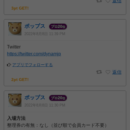
返信
3pt GET!
ポップス
20
プロ
位
2022年8月8日 11:39 PM
Twitter
https://twitter.com/dynamjp
アプリでフォローする
返信
2pt GET!
ポップス
20
プロ
位
2022年8月8日 11:30 PM
入場方法
整理券の有無：なし（並び順で会員カード不要）