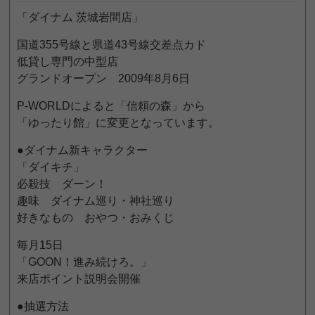
「ダイナム 茨城岩間店」
国道355号線と県道43号線交差点カド
低貸し専門の中型店
グランドオープン 2009年8月6日
P-WORLDによると「信頼の森」から
「ゆったり館」に変更となっています。
●ダイナム新キャラクター
「ダイキチ」
必殺技 ダーン！
趣味 ダイナム巡り・神社巡り
好きなもの おやつ・おみくじ
毎月15日
「GOON！進み続けろ。」
来店ポイント説明会開催
●抽選方法