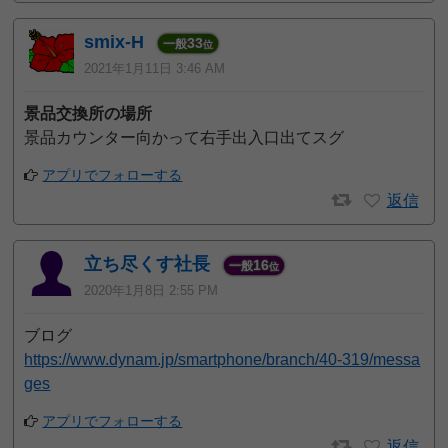
smix-H
33
一般
位
2021年1月11日 3:46 AM
景品交換所の場所
景品カウンター向かって右手出入口出てスグ
アプリでフォローする
返信
立ち尽くす社長
16
一般
位
2020年1月8日 2:55 PM
ブログ
https://www.dynam.jp/smartphone/branch/40-319/messa
ges
アプリでフォローする
返信