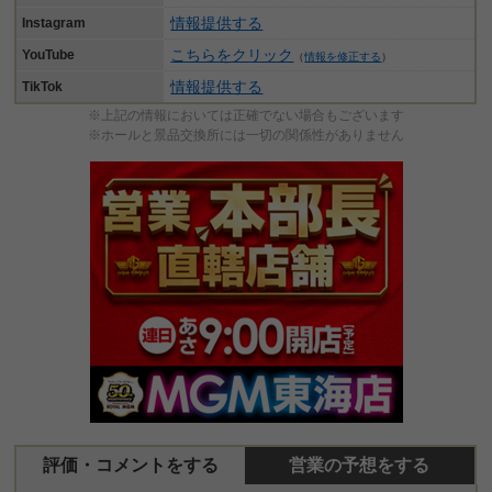
情報提供する
Instagram
こちらをクリック
YouTube
（
情報を修正する
）
情報提供する
TikTok
※上記の情報においては正確でない場合もございます
※ホールと景品交換所には一切の関係性がありません
評価・コメントをする
営業の予想をする