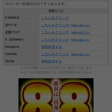
カウンター右側出口出てすぐあります。
外部リンク
こちらをクリック
P-WORLD
こちらをクリック
台データ
（
情報を修正する
）
こちらをクリック
店舗ブログ
（
情報を修正する
）
こちらをクリック
X（旧Twitter）
（
情報を修正する
）
情報提供する
Instagram
こちらをクリック
YouTube
（
情報を修正する
）
情報提供する
TikTok
※上記の情報においては正確でない場合もございます
※ホールと景品交換所には一切の関係性がありません