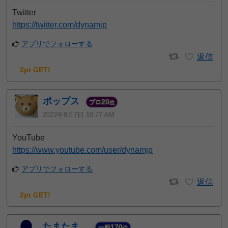
Twitter
https://twitter.com/dynamjp
アプリでフォローする
返信
2pt GET!
ポップス
20
プロ
位
2022年8月7日 10:27 AM
YouTube
https://www.youtube.com/user/dynamjp
アプリでフォローする
返信
2pt GET!
たまたま。
170
一般
位