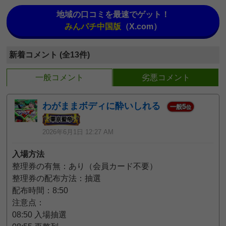
地域の口コミを最速でゲット！
みんパチ中国版
（X.com）
新着コメント (全13件)
一般コメント
劣悪コメント
わがままボディに酔いしれる
5
一般
位
2026年6月1日 12:27 AM
入場方法
整理券の有無：あり（会員カード不要）
整理券の配布方法：抽選
配布時間：8:50
注意点：
08:50 入場抽選