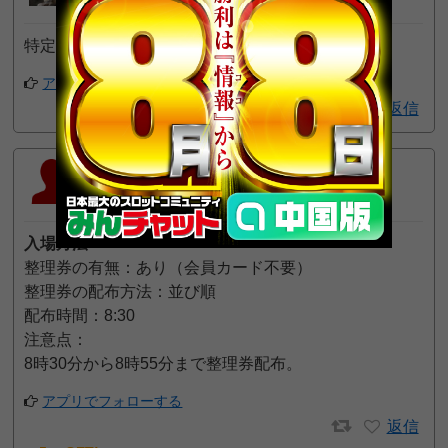
2025年3月17日 4:12 AM
特定日は７のつく日です。
アプリでフォローする
返信
赤木
6
一般
位
2023年3月19日 6:29 AM
入場方法
整理券の有無：あり（会員カード不要）
整理券の配布方法：並び順
配布時間：8:30
注意点：
8時30分から8時55分まで整理券配布。
アプリでフォローする
返信