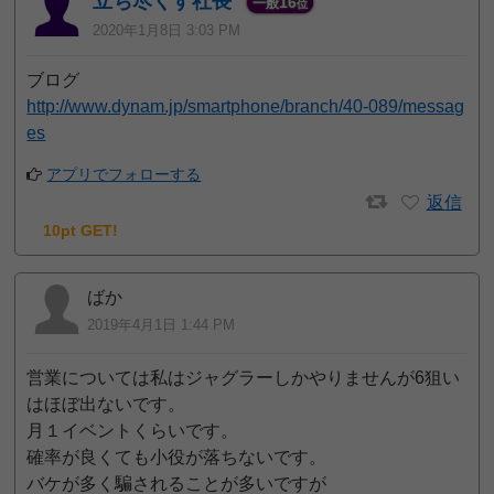
立ち尽くす社長
16
一般
位
2020年1月8日 3:03 PM
ブログ
http://www.dynam.jp/smartphone/branch/40-089/messag
es
アプリでフォローする
返信
10pt GET!
ばか
2019年4月1日 1:44 PM
営業については私はジャグラーしかやりませんが6狙い
はほぼ出ないです。
月１イベントくらいです。
確率が良くても小役が落ちないです。
バケが多く騙されることが多いですが