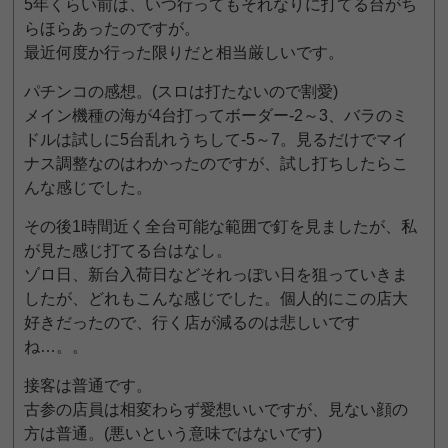
5年くらい前は、いつ行ってもそれなりに打てる台がち
らほらあったのですが。
最近何度か行った限りだと相当厳しいです。
パチンコの感想。(スロは打たないので割愛)
メイン機種の海が4台打ってボーダー-2～3、バラのミ
ドルは試しに5台乱れうちして-5～7。見るだけでマイ
ナス調整なのはわかったのですが、試し打ちしたらこ
んな感じでした。
その後1時間近く全台可能な範囲で釘を見ましたが、私
が見た感じ打てる台はなし。
ゾロ日、新台入荷日などそれっぽい日を狙っていきま
したが、どれもこんな感じでした。個人的にこの店大
好きだったので、行く店が減るのは悲しいです
ね…。。
接客は普通です。
古参の店員は相変わらず愛想いいですが、見ない顔の
方は普通。(悪いという意味ではないです)