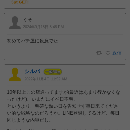
3pt GET!
くそ
2024年9月18日 8:48 PM
初めてパチ屋に殺意でた
返信
シルバ
56
一般
位
2022年11月4日 11:52 AM
10年以上この店通ってますが(最近はあまり行かなくな
ったけど)、いまだにイベ日不明。
というより、明確な熱い日を告知せず毎日来てくださ
い的な戦略なのだろうか。LINE登録してるけど、毎日
同じような内容だし。