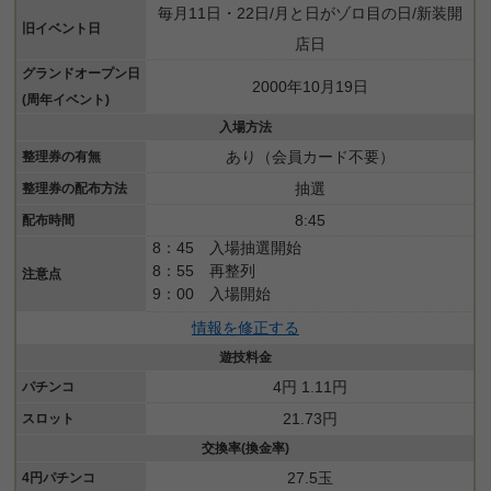
毎月11日・22日/月と日がゾロ目の日/新装開
旧イベント日
店日
グランドオープン日
2000年10月19日
(周年イベント)
入場方法
あり（会員カード不要）
整理券の有無
抽選
整理券の配布方法
8:45
配布時間
8：45 入場抽選開始
8：55 再整列
注意点
9：00 入場開始
情報を修正する
遊技料金
4円 1.11円
パチンコ
21.73円
スロット
交換率(換金率)
27.5玉
4円パチンコ