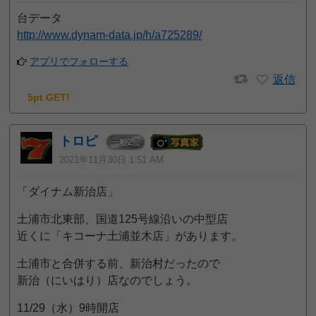
台データ
http://www.dynam-data.jp/h/a725289/
アプリでフォローする
返信
5pt GET!
トロピ
2
一般
位
2021年11月30日 1:51 AM
「ダイナム新治店」
土浦市北東部、国道125号線沿いの中型店
近くに「キコーナ土浦並木店」があります。
土浦市と合併する前、新治村だったので
新治（にいはり）店なのでしょう。
11/29（水）9時開店