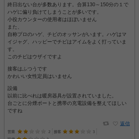
終日出ない台が多数あります。合算130～150分の１で
ハゲに偏り負けてしまうことが多いです。
小役カウンターの使用者はほぼいません
また、
自称プロのハゲ、チビのオッサンがいます。ハゲはマ
イジャグ、ハッピーでチビはアイムをよく打っていま
す。
このチビはウザイですよ
接客はふつうです
かわいい女性定員はいません
設備
以前に比べれは暖房器具が設置されていました。
台ごとに分煙ボートと携帯の充電設備を整えてほしい
ですね
返信
営業
2
接客
3