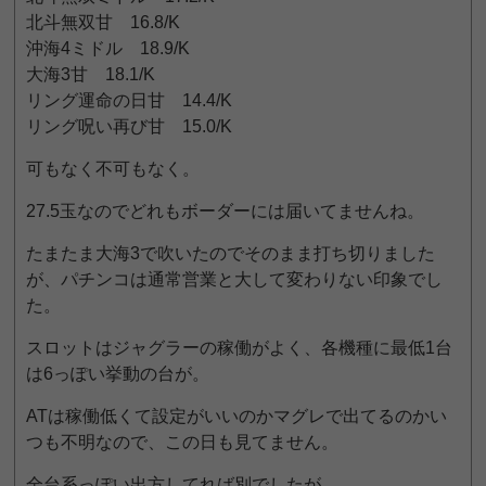
北斗無双甘 16.8/K
沖海4ミドル 18.9/K
大海3甘 18.1/K
リング運命の日甘 14.4/K
リング呪い再び甘 15.0/K
可もなく不可もなく。
27.5玉なのでどれもボーダーには届いてませんね。
たまたま大海3で吹いたのでそのまま打ち切りました
が、パチンコは通常営業と大して変わりない印象でし
た。
スロットはジャグラーの稼働がよく、各機種に最低1台
は6っぽい挙動の台が。
ATは稼働低くて設定がいいのかマグレで出てるのかい
つも不明なので、この日も見てません。
全台系っぽい出方してれば別でしたが。