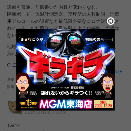
設備も普通、前回書いた内容と変わりなし。
隔離ボード、体温計測定器、喫煙所の人数制限、消毒
用アルコールの設置など最低限必要なコロナ対策はさ
れている。ただ目立って目を引くような装飾、設備は
ない。
地域密着型じゃなかったのか？という感想を残して、
別れを告げました。
アプリでフォローする
返信
営業
2
接客
3
45pt GET!
設備
3
ポップス
20
プロ
位
2022年8月12日 3:45 AM
Twitter