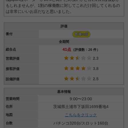
もしれませんが、1割の稼働数に対してこれだけ回してくれるの
は非常にいいお店だなと思いました。
評価
番付
普通の店
全期間
41点
総合点
（評価数：26 件）
2.3
営業評価
3.8
接客評価
2.5
設備評価
基本情報
9:00〜23:00
営業時間
茨城県土浦市下坂田1699番地4
住所
こちらをクリック
地図
パチンコ320台/スロット160台
台数