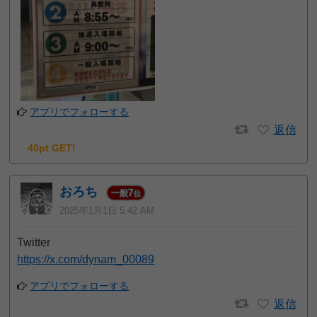
アプリでフォローする
返信
40pt GET!
おろち
7
一般
位
2025年1月1日 5:42 AM
Twitter
https://x.com/dynam_00089
アプリでフォローする
返信