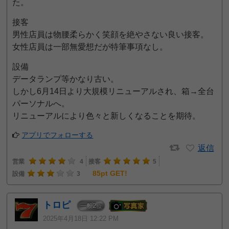
た。
接客
男性店員は物腰柔らかく笑顔を絶やさない良い接客。
女性店員は一部無愛想だが特筆事項なし。
設備
データランプ等かなり古い。
しかし6月14日より大規模リニューアルされ、箱→全台
パーソナルへ。
リニューアルにより色々と新しくなることを期待。
アプリでフォローする
返信
営業
4
接客
5
85pt GET!
設備
3
トロピ
2
一般
位
2025年4月18日 12:22 PM