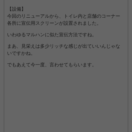
【設備】
今回のリニューアルから、トイレ内と店舗のコーナー
各所に宣伝用スクリーンが設置されました。
いわゆるマルハンに似た宣伝方法ですね。
まあ、見栄えは多少リッチな感じが出ていいんじゃな
いですかね。
でもあえて今一度、言わせてもらいます。