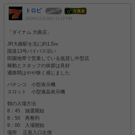
トロピ
2
一般
位
2024年11月29日 11:47 PM
「ダイナム 大曲店」
JR大曲駅を北に約1.5㎞
国道13号バイパス沿い
田園地帯で営業している低貸し中型店
稼動とスタッフの挨拶は良好
通路間はやや狭く感じました
パチンコ 小型表示機
スロット 小型液晶表示機
朝の入場方法
8：45 抽選開始
8：50 再整列
9：00 入場開始
場所 正面入口左側