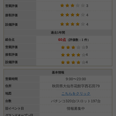
3
営業評価
4
接客評価
4
設備評価
過去1年間
60点
総合点
（評価数：1 件）
3
営業評価
4
接客評価
4
設備評価
基本情報
9:00〜23:00
営業時間
秋田県大仙市花館字西石田79
住所
こちらをクリック
地図
パチンコ320台/スロット197台
台数
情報募集中
旧イベント日
グランドオープン日