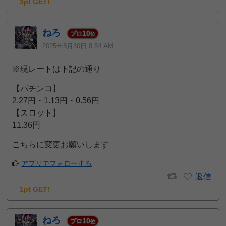
3pt GET!
ねろ
10
プロ
位
2025年8月30日 8:54 AM
※現レートは下記の通り
【パチンコ】
2.27円・1.13円・0.56円
【スロット】
11.36円
こちらに変更お願いします
アプリでフォローする
返信
1pt GET!
ねろ
10
プロ
位