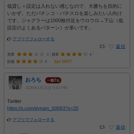
低貸し＋設定は入れない感じなので、大勝ちを目的に
いかず、ただパチンコ・パチスロを楽しみたい人向け
です。ジャグラーは1000枚付近をウロウロ→下山（低
設定のよくあるパターン）が多いです。
アプリでフォローする
返信
営業
3
接客
4
2pt GET!
設備
4
おろち
7
一般
位
2026年1月21日 9:43 PM
Twitter
https://x.com/dynam_00063?s=20
アプリでフォローする
返信