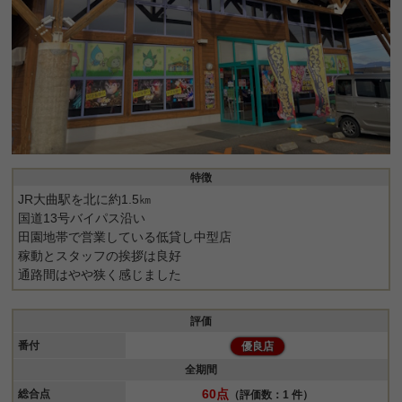
特徴
JR大曲駅を北に約1.5㎞
国道13号バイパス沿い
田園地帯で営業している低貸し中型店
稼動とスタッフの挨拶は良好
通路間はやや狭く感じました
評価
番付
優良店
全期間
60点
総合点
（評価数：1 件）