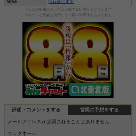
情報提供する
TikTok
※上記の情報においては正確でない場合もございます
※ホールと景品交換所には一切の関係性がありません
評価・コメントをする
営業の予想をする
メールアドレスが公開されることはありません。
ニックネーム