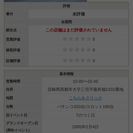
評価
未評価
番付
全期間
この店舗はまだ評価されていません
総合点
0
営業評価
0
接客評価
0
設備評価
基本情報
10:00〜22:45
営業時間
宮崎県西都市大字三宅字最所畑2332番地
住所
こちらをクリック
地図
パチンコ320台/スロット160台
台数
7のつく日
旧イベント日
グランドオープン日
2005年2月4日
(周年イベント)