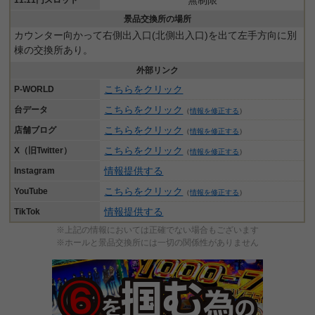
無制限
11.11円スロット
景品交換所の場所
カウンター向かって右側出入口(北側出入口)を出て左手方向に別
棟の交換所あり。
外部リンク
こちらをクリック
P-WORLD
こちらをクリック
台データ
（
情報を修正する
）
こちらをクリック
店舗ブログ
（
情報を修正する
）
こちらをクリック
X（旧Twitter）
（
情報を修正する
）
情報提供する
Instagram
こちらをクリック
YouTube
（
情報を修正する
）
情報提供する
TikTok
※上記の情報においては正確でない場合もございます
※ホールと景品交換所には一切の関係性がありません