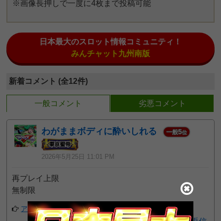
※画像長押しで一度に4枚まで投稿可能
日本最大のスロット情報コミュニティ！
みんチャット九州南版
新着コメント (全12件)
一般コメント
劣悪コメント
わがままボディに酔いしれる
5
一般
位
2026年5月25日 11:01 PM
再プレイ上限
無制限
アプリでフォローする