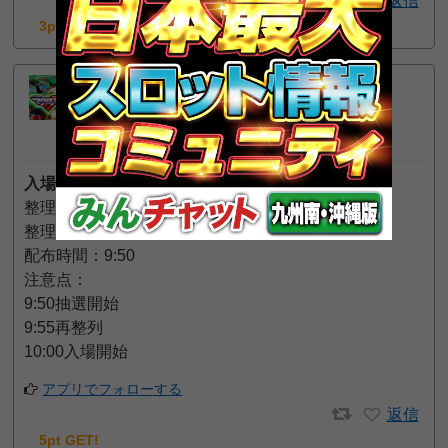
返信
3pt GET!
わがままボディに酔いしれる
5
一般
位
2026年5月25日 11:01 PM
入場方法
整理券の有無：あり（会員カード不要）
整理券の配布方法：抽選
配布時間：9:50
注意点：
9:50抽選開始
9:55再整列
10:00入場開始
アプリでフォローする
返信
5pt GET!