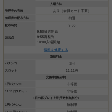
入場方法
あり（会員カード不要）
整理券の有無
抽選
整理券の配布方法
9:50
配布時間
9:50抽選開始
9:55再整列
注意点
10:00入場開始
情報を修正する
遊技料金
1円
パチンコ
11.11円
スロット
交換率(換金率)
非等価
1円パチンコ
非等価
11.11円スロット
1日の再プレイ上限(手数料無料分)
無制限
1円パチンコ