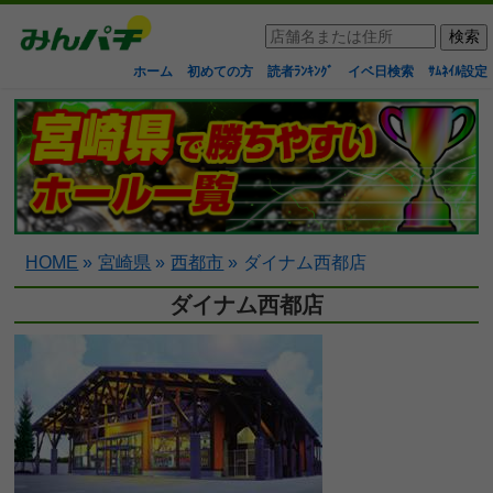
ホーム
初めての方
読者ﾗﾝｷﾝｸﾞ
イベ日検索
ｻﾑﾈｲﾙ設定
HOME
»
宮崎県
»
西都市
»
ダイナム西都店
ダイナム西都店