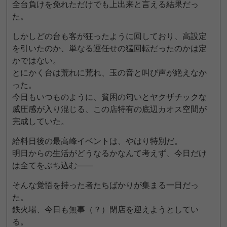
全台負けを免れただけでも上出来と言える結果だっ
た。
しかしどの台も客が狂ったように回しており、高設定
を引いたのか、単なる運任せの猛回転だったのかは定
かではない。
とにかく台は荒れに荒れ、玉の音と叫び声が絶えなか
った。
今日もいつものように、貧困の匂いとヤクザチックな
威圧感が入り混じる、この店特有の底辺カオス空間が
完成していた。
給料日後の最高峰イベントは、やはり特別だ。
明日からの生活がどうなるかなんて考えず、今日だけ
は全てをぶち込む――
そんな覚悟を持った者たちばかりが集まる一日だっ
た。
鉄火場、今日も無事（？）閉店を迎えようとしてい
る。