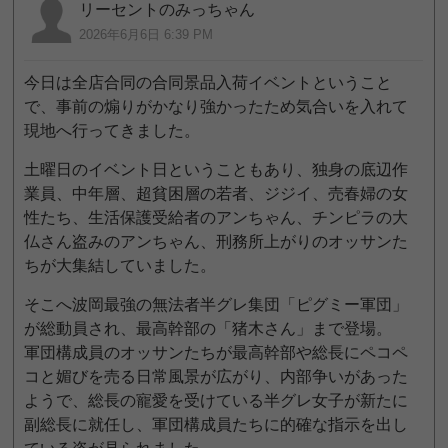
リーセントのみっちゃん
2026年6月6日 6:39 PM
今日は全店合同の合同景品入荷イベントということ
で、事前の煽りがかなり強かったため気合いを入れて
現地へ行ってきました。
土曜日のイベント日ということもあり、独身の底辺作
業員、中年層、超貧困層の若者、ジジイ、売春婦の女
性たち、生活保護受給者のアンちゃん、チンピラの大
仏さん盗みのアンちゃん、刑務所上がりのオッサンた
ちが大集結していました。
そこへ波岡最強の無法者半グレ集団「ピグミー軍団」
が総動員され、最高幹部の「猪木さん」まで登場。
軍団構成員のオッサンたちが最高幹部や総長にペコペ
コと媚びを売る日常風景が広がり、内部争いがあった
ようで、総長の寵愛を受けている半グレ女子が新たに
副総長に就任し、軍団構成員たちに的確な指示を出し