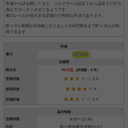
常連から話を聞いてると、ジャグラーは設定１から設定１に打ち
換えてガックンさせてるようです。
客のレベルが低すぎる店舗だけ有効な手法であります。
貯メダル制限が534枚になりました534円相当まで貯メダルが利
用できます。
評価
番付
普通の店
全期間
44.5点
総合点
（評価数：8 件）
2.5
営業評価
4
接客評価
2.4
設備評価
基本情報
9:00〜22:45
営業時間
富山県高岡市波岡323-1
住所