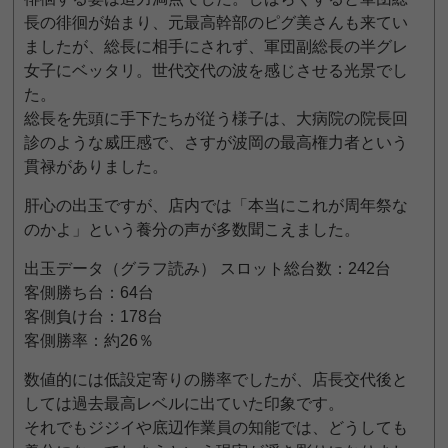
長の徘徊が始まり、元最高幹部のピグ美さんも来てい
ましたが、総長に相手にされず、軍団副総長の半グレ
女子にベッタリ。世代交代の波を感じさせる光景でし
た。
総長を先頭に手下たちが従う様子は、大病院の院長回
診のような威圧感で、さすが波岡の最高権力者という
貫禄がありました。
肝心の出玉ですが、店内では「本当にこれが周年祭な
のかよ」という養分の声が多数聞こえました。
出玉データ（グラフ読み） スロット総台数：242台
客側勝ち台：64台
客側負け台：178台
客側勝率：約26％
数値的には低設定寄りの勝率でしたが、店長交代後と
しては過去最高レベルに出ていた印象です。
それでもジジイや底辺作業員の知能では、どうしても