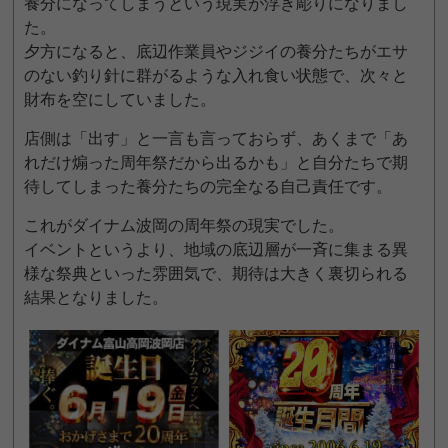
養分になってしまうという現実が浮き彫りになりまし
た。
夕方になると、底辺作業員やジジイの養分たちがエサ
のない釣り針に群がるような入れ食い状態で、次々と
財布を空にしていました。
店側は「出す」と一言も言っておらず、あくまで「あ
れだけ煽った周年祭だから出るかも」と自分たちで期
待してしまった養分たちの完全なる自己責任です。
これがダイナム波岡の周年祭の現実でした。
イベントというより、地域の底辺層が一斉に集まる異
様な祭典といった雰囲気で、期待は大きく裏切られる
結果となりました。