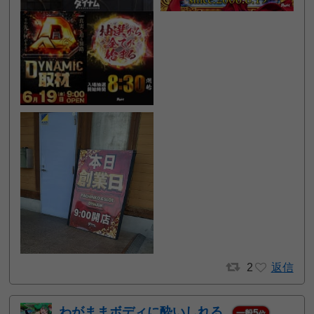
2
返信
わがままボディに酔いしれる
5
一般
位