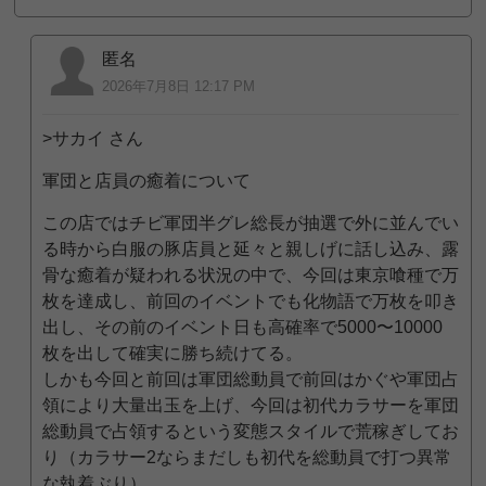
匿名
2026年7月8日 12:17 PM
>サカイ さん
軍団と店員の癒着について
この店ではチビ軍団半グレ総長が抽選で外に並んでい
る時から白服の豚店員と延々と親しげに話し込み、露
骨な癒着が疑われる状況の中で、今回は東京喰種で万
枚を達成し、前回のイベントでも化物語で万枚を叩き
出し、その前のイベント日も高確率で5000〜10000
枚を出して確実に勝ち続けてる。
しかも今回と前回は軍団総動員で前回はかぐや軍団占
領により大量出玉を上げ、今回は初代カラサーを軍団
総動員で占領するという変態スタイルで荒稼ぎしてお
り（カラサー2ならまだしも初代を総動員で打つ異常
な執着ぶり）。