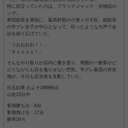
特に目立っていたのは、ブラックジャック・化物語の
シマ。
軍団総長を筆頭に、最高幹部の小便メガネ氏、副総長
の半グレ女子が中心となって、狂ったような大声で会
話を繰り広げていた。
「うおおおお！！」
「キェェェェ！」
そんなやり取りが店内に響き渡り、周囲の一般客がビ
ビりながらも目を逸らせない空気。半グレ集団の存在
感が、今日も店全体を支配していた。
出玉結果 およそ18時時点
山佐23台中
客側勝ち台：6台
客側負け台：17台
勝率26％