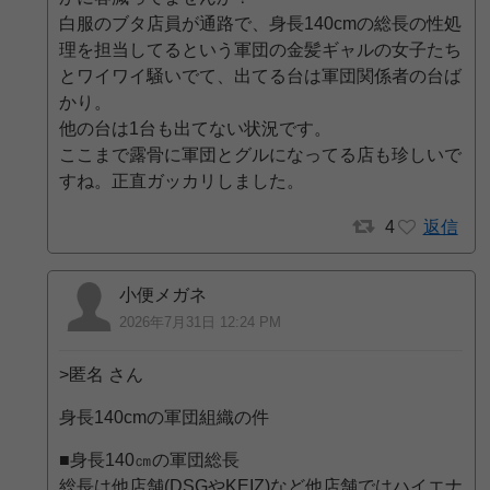
白服のブタ店員が通路で、身長140cmの総長の性処
理を担当してるという軍団の金髪ギャルの女子たち
とワイワイ騒いでて、出てる台は軍団関係者の台ば
かり。
他の台は1台も出てない状況です。
ここまで露骨に軍団とグルになってる店も珍しいで
すね。正直ガッカリしました。
4
返信
小便メガネ
2026年7月31日 12:24 PM
>匿名 さん
身長140cmの軍団組織の件
■身長140㎝の軍団総長
総長は他店舗(DSGやKEIZ)など他店舗ではハイエナ