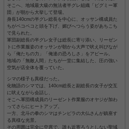
そこへ、地域最大級の無法者半グレ組織「ピグミー軍
団」が朝から大挙して登場。
身長140cmの半グレ総長を中心に、オッサン構成員た
ちがペコペコと頭を下げ、媚びへつらう姿があちこち
で見られた。
軍団副総長の半グレ女子は総長に寄り添い、リーゼン
トに作業服姿のオッサンが朝から大声で吠え叫びなが
ら「俺たちの力」「俺達の恐ろしさ」をアピール。
地域の「無敵人間」たちが一堂に集結した、圧の強い
空気が店全体を覆っていた。
シマの様子も異様だった。
化物語のシマでは、140cm総長と副総長の女子が交互
に吠えながら会話し、
そこへ軍団構成員のリーゼント作業服のオヤジが加わ
ってさらにヒートアップ。
一方、北斗の拳のシマはチンピラの大仏さんが鎮座す
る異様な光景。
その周囲は完全に空席で、誰も近寄ろうとしない聖域