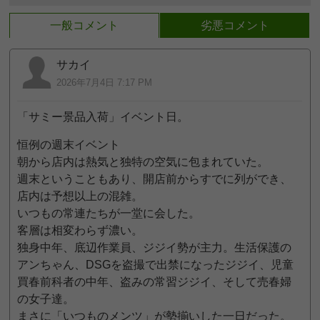
一般コメント
劣悪コメント
サカイ
2026年7月4日 7:17 PM
「サミー景品入荷」イベント日。
恒例の週末イベント
朝から店内は熱気と独特の空気に包まれていた。
週末ということもあり、開店前からすでに列ができ、
店内は予想以上の混雑。
いつもの常連たちが一堂に会した。
客層は相変わらず濃い。
独身中年、底辺作業員、ジジイ勢が主力。生活保護の
アンちゃん、DSGを盗撮で出禁になったジジイ、児童
買春前科者の中年、盗みの常習ジジイ、そして売春婦
の女子達。
まさに「いつものメンツ」が勢揃いした一日だった。