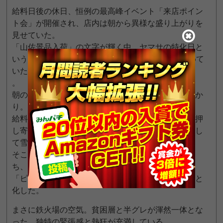
給料日後の休日、恒例の最高峰イベント「来店ポイン
ト会」が開催され、店内は朝から異様な盛り上がりを
見せていた。
「山佐景品入荷」の文字が輝く中、ヤマサの特化日と
いうことで、店内の23台の山佐台は特に注目を集めて
いた
。
朝の開店前から並ぶ列は、いつもの底辺メンバーばか
り。
給料をもらったばかりの底辺作業員たちがわんさと押
し寄せ、フリータ、日雇い労働者たちが財布を厚くし
て雪崩れ込んできた。
そこに生活保護のアンちゃんたち、売春婦の女子た
ち、ジジイ連中が加わり、地域最大級の半グレ組織
「ピグミー軍団」も完全終結。店内は完全にカオスと
化した。
まさに鉄火場の空気。貧困層と半グレが渾然一体とな
った、独特の緊張感と熱狂が充満している。