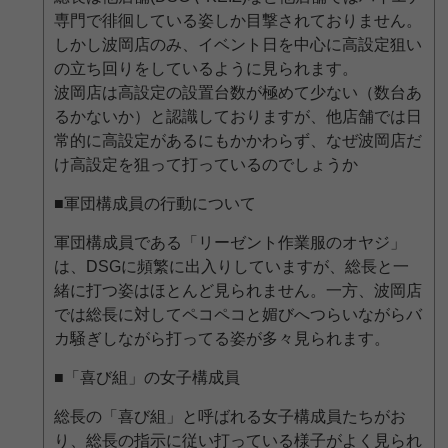
専門で徘徊している姿しか目撃されておりません。
しかし波岡店のみ、イベント日を中心に高設定狙い
の立ち回りをしているように見られます。
波岡店は高設定の設置台数が極めて少ない（数台あ
るかないか）と認識しておりますが、他店舗では日
常的に高設定があるにもかかわらず、なぜ波岡店だ
け高設定を狙って打っているのでしょうか
■軍団構成員の行動について
軍団構成員である「リーゼント作業服のオヤジ」
は、DSGに頻繁に出入りしていますが、総長と一
緒に打つ姿はほとんど見られません。一方、波岡店
では総長に対してペコペコと媚びへつらいながらバ
カ騒ぎしながら打ってる姿が多々見られます。
■「喜び組」の女子構成員
総長の「喜び組」と呼ばれる女子構成員たちがお
り、総長の指示に従い打っている様子がよく見られ