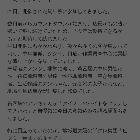
本日、開催された周年祭に参加してきました。
数日前からカウントダウンが始まり、店長がもの凄い
勢いで煽り続けていたため、「今年は期待できるか
も」と期待して訪れました。
平日開催にもかかわらず、朝から多くの客が集まって
おり、中年無職、ジジイ、日雇い作業員を中心に異様
な盛り上がりを見せていました。
来場者のメンツは非常に濃く、貧困層の中年男性た
ち、窃盗前科者の男達、性犯罪前科者、空き巣前科
者、生活保護のアンちゃん、売春婦の女子たちなど、
地域の底辺層が総結集した印象でした。
貧困層のアンちゃんが「タイミーのバイトをブッチし
てきたわ」と自慢気に今日の意気込みを語る場面もあ
りました。
特に目立っていたのが、地域最大級の半グレ集団「ピ
グミー軍団」の面々です。