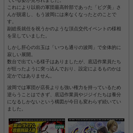
ている姿が見られました。
これにより以前の軍団最高幹部であった「ピグ美」さ
んが脱退し、もう波岡には来なくなったとのことで
す。
副総長就任を祝うかのような頂点交代イベントの様相
を呈していました。
しかし肝心の出玉は「いつも通りの波岡」で全体的に
寂しい展開。
数台で出ている様子はありましたが、底辺作業員たち
が狂ったように突っ込んでおり、設定によるものかは
定かではありません。
波岡では軍団が店長よりも強い権力を持っているため
逆らうことはできず、底辺作業員やジジイたちは養分
になるしかないという構図が今日も変わらず続いてい
ました。