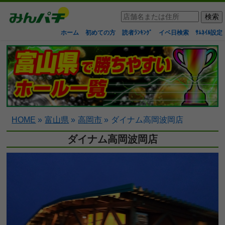
ホーム
初めての方
読者ﾗﾝｷﾝｸﾞ
イベ日検索
ｻﾑﾈｲﾙ設定
HOME
»
富山県
»
高岡市
»
ダイナム高岡波岡店
ダイナム高岡波岡店