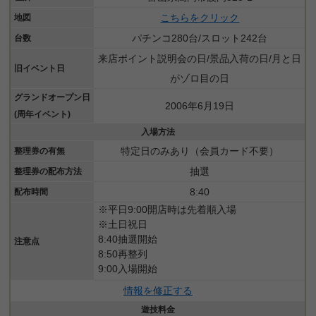
こちらをクリック
地図
パチンコ280台/スロット242台
台数
来店ポイント説明会の日/景品入荷の日/月と日
旧イベント日
がゾロ目の日
グランドオープン日
2006年6月19日
(周年イベント)
入場方法
特定日のみあり（会員カード不要）
整理券の有無
抽選
整理券の配布方法
8:40
配布時間
※平日9:00開店時は先着順入場
※土日祝日
8:40抽選開始
注意点
8:50再整列
9:00入場開始
情報を修正する
遊技料金