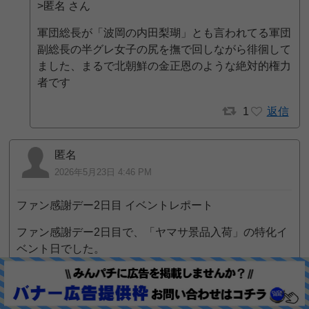
>匿名 さん
軍団総長が「波岡の内田梨瑚」とも言われてる軍団
副総長の半グレ女子の尻を撫で回しながら徘徊して
ました、まるで北朝鮮の金正恩のような絶対的権力
者です
1
返信
匿名
2026年5月23日 4:46 PM
ファン感謝デー2日目 イベントレポート
ファン感謝デー2日目で、「ヤマサ景品入荷」の特化イ
ベント日でした。
土曜日ということもあり、店内は底辺作業員がメイン
客層として大量に集まっていました。
客のほとんどが貧困層の底辺作業員で、そこに売春婦