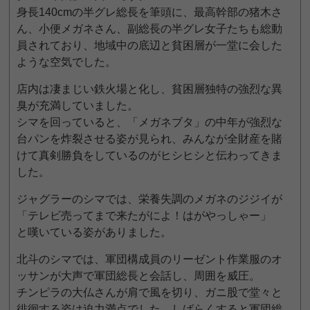
身長140cmの半グレ総長を筆頭に、最高幹部の猪木さ
ん、小便メガネさん、副総長の半グレ女子たちも総動
員されており、地域中の底辺と貧困層が一堂に会した
ような空気でした。
店内は凄まじい鉄火場と化し、貧困層独特の強烈な異
臭が充満していました。
シマを回っていると、「メガネブタ」の中年が強烈な
台パンを炸裂させる姿が見られ、みんなが全財産を賭
けて真剣勝負をしているのがヒシヒシと伝わってきま
した。
ジャグラーのシマでは、栄養失調のメガネのジジイが
「テレビ売ってまで来たがによ！はがやっしゃー」
と嘆いている姿がありました。
北斗のシマでは、軍団構成員のリーゼント作業服のオ
ッサンが大声で軍団総長と会話し、周囲を威圧。
チンピラの大仏さんが肩で風を切り、ガニ股で堂々と
徘徊する姿は迫力満点でした。しばらくすると軍団総