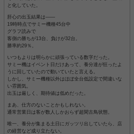
と化していた。
肝心の出玉結果は——
19時時点でサミー機種45台中
グラフ読みで
客側の勝ちが13台、負けが32台。
勝率約29％。
いつもよりは明らかに頑張っている数字だった。
サミー機はイベント日だけあって、養分達が狂ったよ
うに回していたので動いていたと言える。
しかし、サミー機種以外はほぼ全台低設定で間違いな
い雰囲気。
出玉は厳しく、期待値は低めだった。
まあ、仕方のないことかもしれない。
通常営業日は客が数人しかおらず超閑古鳥状態。
唯一、養分が集まる土日にガッツリ出していたら、店
の経営など成り立たない。