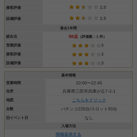
2.5
接客評価
2.5
設備評価
過去1年間
50点
総合点
（評価数：1 件）
3
営業評価
3
接客評価
3
設備評価
基本情報
10:00〜22:45
営業時間
兵庫県三田市武庫が丘7-2-1
住所
こちらをクリック
地図
パチンコ220台/スロット93台
台数
なし
旧イベント日
入場方法
情報提供する