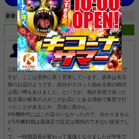
新着コメント (全6件)
一般コメント
劣悪コメント
スロバンカー
169
一般
位
2025年8月24日 11:24 PM
三田市内は20年でエース店が変わっていったエリアで
すが、ここは意外に長く営業しています。資本は名古
屋のお店のようです。自分がスロット始める前の時代
は黒い噂もありました。というか、免許合宿で会った
名古屋か岐阜の人がこのお店にとある理由で集団で行
ったことがあるとか。完全に黒やん…
4号機時代にはこの辺りいなかったので、分かりません
が5号機初期は過疎店で設定は期待のできない状況でし
た。
で、一時期店長が変わって鬼強くなりましたが半年で