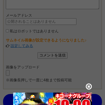
メールアドレス
私はロボットではありません
サムネイル画像が設定できるようになりました♪
設定してみる
画像をアップロード
※画像長押しで一度に4枚まで投稿可能
地域の口コミを最速でゲット！
みんパチ関西版
（X.com）