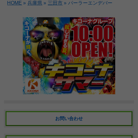
HOME
»
兵庫県
»
三田市
»
パーラーエンデバー
お問い合わせ