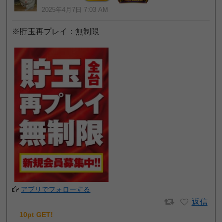
2025年4月7日 7:03 AM
※貯玉再プレイ：無制限
アプリでフォローする
返信
10pt GET!