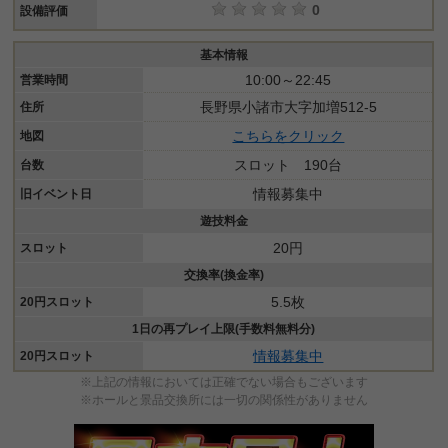
0
設備評価
基本情報
10:00～22:45
営業時間
長野県小諸市大字加増512-5
住所
こちらをクリック
地図
スロット 190台
台数
情報募集中
旧イベント日
遊技料金
20円
スロット
交換率(換金率)
5.5枚
20円スロット
1日の再プレイ上限(手数料無料分)
情報募集中
20円スロット
※上記の情報においては正確でない場合もございます
※ホールと景品交換所には一切の関係性がありません