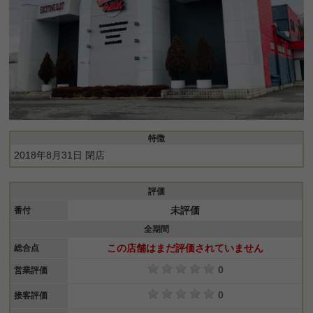
特徴
2018年8月31日 閉店
評価
未評価
番付
全期間
この店舗はまだ評価されていません
総合点
0
営業評価
0
接客評価