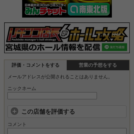
評価・コメントをする
営業の予想をする
メールアドレスが公開されることはありません。
ニックネーム
この店舗を評価する
コメント