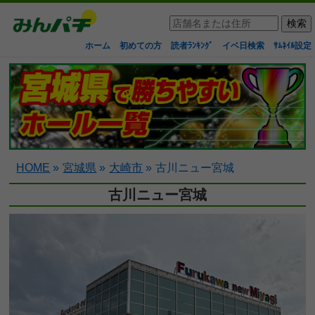
ホーム
初めての方
読者ﾗﾝｷﾝｸﾞ
イベ日検索
ｻﾑﾈｲﾙ設定
HOME
»
宮城県
»
大崎市
»
古川ニュー宮城
古川ニュー宮城