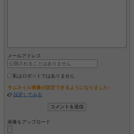
メールアドレス
私はロボットではありません
サムネイル画像が設定できるようになりました♪
設定してみる
画像をアップロード