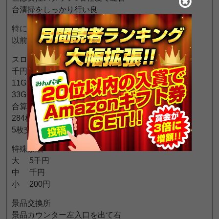
台清掃をしっかり行い良
特に良い設備はありません。
以前、交換所横に食堂があったようです。
スロット48番台「ゲッターマウス」実戦
千円投資
11G REG
33G BIG 即やめ
合算 1/22
284枚 ￥5,600＋端数4枚
5枚交換を確認
特殊景品
大 5千円
中 千円
小 200円
景品交換所
景品カウンター左入口を出て右