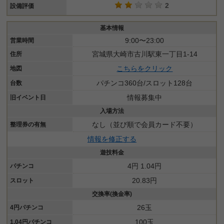
2
設備評価
基本情報
9:00〜23:00
営業時間
宮城県大崎市古川駅東一丁目1-14
住所
こちらをクリック
地図
パチンコ360台/スロット128台
台数
情報募集中
旧イベント日
入場方法
なし（並び順で会員カード不要）
整理券の有無
情報を修正する
遊技料金
4円 1.04円
パチンコ
20.83円
スロット
交換率(換金率)
26玉
4円パチンコ
100玉
1.04円パチンコ