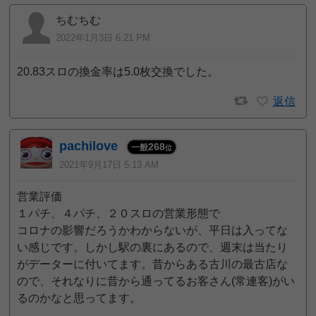
ちむちむ
2022年1月3日 6:21 PM
20.83スロの換金率は5.0枚交換でした。
返信
pachilove
268
一般
位
2021年9月17日 5:13 AM
営業評価
１パチ、４パチ、２０スロの営業形態で
コロナの影響だろうかわからないが、平日は入ってな
い感じです。しかし駅の裏にあるので、週末は当たり
がデーターに付いてます。昔からある古川の最古店な
ので、それなりに昔から通ってるお客さん(常連客)がい
るのかなと思ってます。