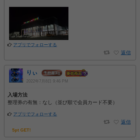
アプリでフォローする
返信
りぃ
3
予想屋
位
2022年7月8日 9:46 PM
入場方法
整理券の有無：なし（並び順で会員カード不要）
アプリでフォローする
返信
5pt GET!