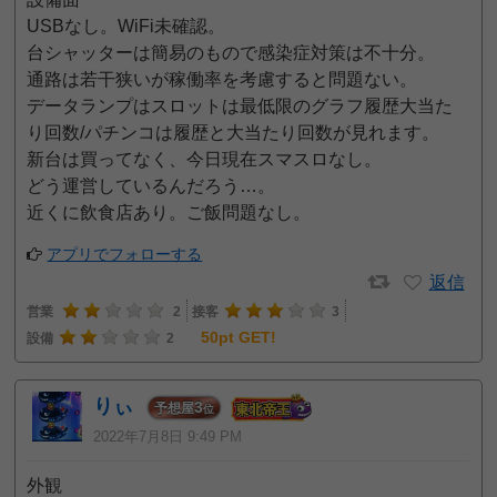
USBなし。WiFi未確認。
台シャッターは簡易のもので感染症対策は不十分。
通路は若干狭いが稼働率を考慮すると問題ない。
データランプはスロットは最低限のグラフ履歴大当た
り回数/パチンコは履歴と大当たり回数が見れます。
新台は買ってなく、今日現在スマスロなし。
どう運営しているんだろう…。
近くに飲食店あり。ご飯問題なし。
アプリでフォローする
返信
営業
2
接客
3
50pt GET!
設備
2
りぃ
3
予想屋
位
2022年7月8日 9:49 PM
外観