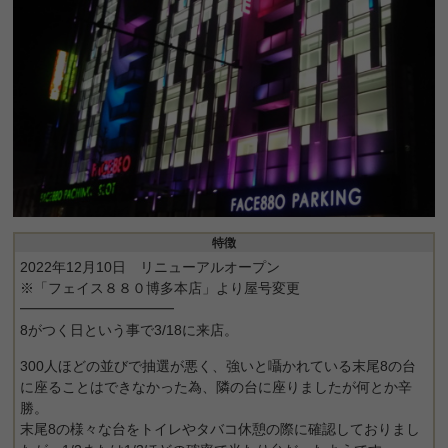
特徴
2022年12月10日 リニューアルオープン
※「フェイス８８０博多本店」より屋号変更
━━━━━━━━━━━
8がつく日という事で3/18に来店。
300人ほどの並びで抽選が悪く、強いと囁かれている末尾8の台
に座ることはできなかった為、隣の台に座りましたが何とか辛
勝。
末尾8の様々な台をトイレやタバコ休憩の際に確認しておりまし