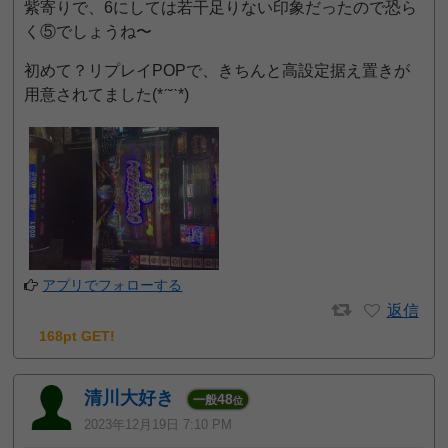
紫寄りで、6にしては若干足りない印象だったので恐ら
く⑤でしょうね〜
初めて？リプレイPOPで、きちんと高設定据え置きが
用意されてました(*ˊ˘ˋ*)
アプリでフォローする
返信
168pt GET!
清川大好き
48
一般
位
2023年12月19日 7:10 PM