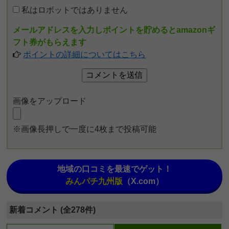
私はロボットではありません
メールアドレスを入力しポイントを貯めるとamazonギ
フト券がもらえます
ポイントの詳細についてはこちら
画像をアップロード
※画像長押しで一度に4枚まで投稿可能
地域の口コミを最速でゲット！
みんパチ九州版
（X.com）
新着コメント (全278件)