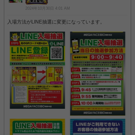
2024年10月30日 4:01 AM
入場方法がLINE抽選に変更になっています。