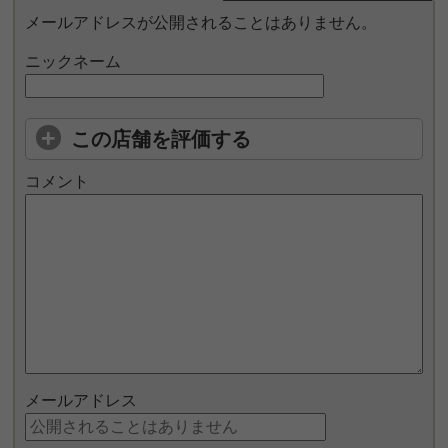
メールアドレスが公開されることはありません。
ニックネーム
この店舗を評価する
コメント
メールアドレス