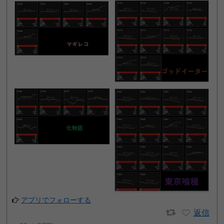
アプリでフォローする
返信