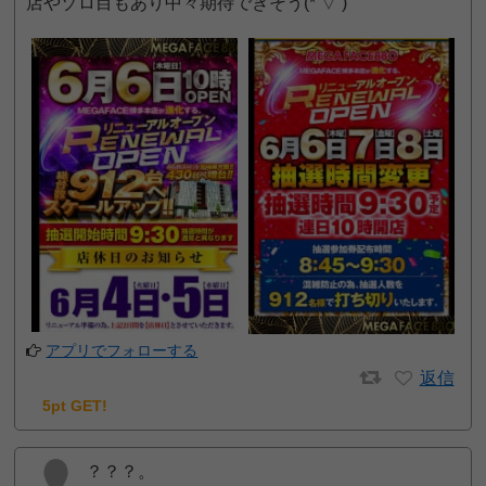
店やゾロ目もあり中々期待できそう(*’▽’)
アプリでフォローする
返信
5pt GET!
？？？。