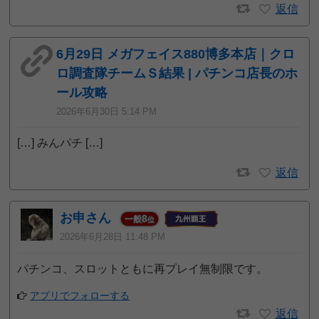
返信
6月29日 メガフェイス880博多本店｜クロ
ロ調査隊チームＳ結果 | パチンコ店長のホ
ール攻略
2026年6月30日 5:14 PM
[…] みんパチ […]
返信
お申さん
8
一般
位
2026年6月28日 11:48 PM
パチンコ、スロットともに再プレイ無制限です。
アプリでフォローする
返信