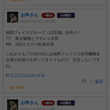
お申さん
8
一般
位
2025年8月16日 3:35 PM
福岡フェイスグループ（12店舗）合同イベ
7/7 東京喰種とマギレコ全⑥
8/8 SBJとエヴァ約束全⑥
これからもゾロ目の日には福岡フェイスで合同機種全
台系の仕掛けを作ってきそうなので、注目したいです
ね。
アプリでフォローする
返信
6pt GET!
お申さん
8
一般
位
2025年1月20日 8:27 PM