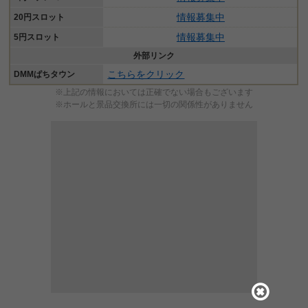
情報募集中
20円スロット
情報募集中
5円スロット
外部リンク
こちらをクリック
DMMぱちタウン
※上記の情報においては正確でない場合もございます
※ホールと景品交換所には一切の関係性がありません