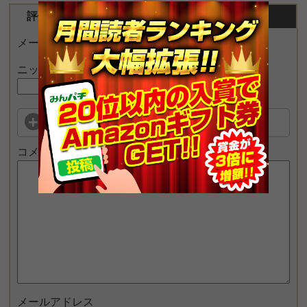
評価・コメントをする
営業の予想をする
メールアドレスが公開されることはありません。
ニックネーム
この店舗を評価する
コメント
メールアドレス