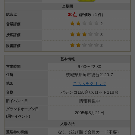
全期間
30点
総合点
（評価数：1 件）
2
営業評価
3
接客評価
2
設備評価
基本情報
9:00〜22:30
営業時間
茨城県那珂市後台2120-7
住所
こちらをクリック
地図
パチンコ158台/スロット118台
台数
情報募集中
旧イベント日
グランドオープン日
2005年5月21日
(周年イベント)
入場方法
なし（並び順で会員カード不要）
整理券の有無