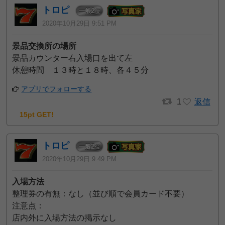
トロピ
2
一般
位
2020年10月29日 9:51 PM
景品交換所の場所
景品カウンター右入場口を出て左
休憩時間 １３時と１８時、各４５分
アプリでフォローする
1
返信
15pt GET!
トロピ
2
一般
位
2020年10月29日 9:49 PM
入場方法
整理券の有無：なし（並び順で会員カード不要）
注意点：
店内外に入場方法の掲示なし