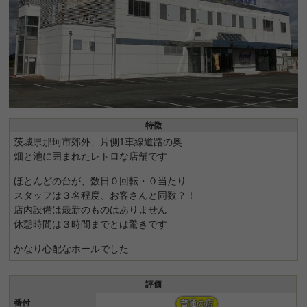
特徴
茨城県那珂市郊外、片側1車線道路の奥
畑と池に囲まれたレトロな店舗です
ほとんどの台が、数日０回転・０当たり
スタッフは３名程度、お客さんと同数？！
店内設備は最新のものはありません
休憩時間は３時間までとは驚きです
かなり心配なホールでした
評価
番付
普通の店