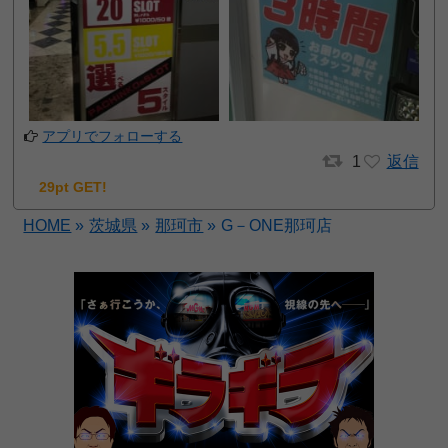
アプリでフォローする
1
返信
29pt GET!
HOME
»
茨城県
»
那珂市
»
G－ONE那珂店