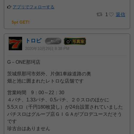
アプリでフォローする
1
返信
5pt GET!
トロピ
2
一般
位
2020年10月29日 8:38 PM
G－ONE那珂店
茨城県那珂市郊外、片側1車線道路の奥
畑と池に囲まれたレトロな店舗です
営業時間 9：00～22：30
４パチ、1.33パチ、0.5パチ、２０スロのほかに
5.5スロ（千円180枚貸し）が24台設置されていました
パチスロはグループ店ＧＩＧＡがプロデユースだそう
です
珍古台はありません