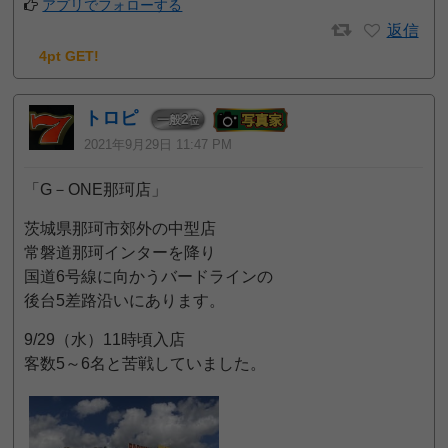
アプリでフォローする
返信
4pt GET!
トロピ
2
一般
位
2021年9月29日 11:47 PM
「G－ONE那珂店」
茨城県那珂市郊外の中型店
常磐道那珂インターを降り
国道6号線に向かうバードラインの
後台5差路沿いにあります。
9/29（水）11時頃入店
客数5～6名と苦戦していました。