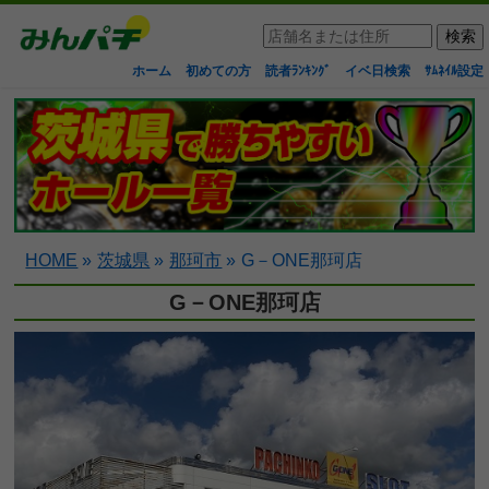
ホーム
初めての方
読者ﾗﾝｷﾝｸﾞ
イベ日検索
ｻﾑﾈｲﾙ設定
HOME
»
茨城県
»
那珂市
»
G－ONE那珂店
G－ONE那珂店