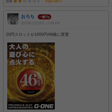
43pt GET!
設備
2
おろち
7
一般
位
2022年11月25日 11:09 PM
20円スロットが1000円/46枚に変更