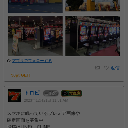
アプリでフォローする
返信
50pt GET!
トロピ
2
一般
位
2023年12月21日 11:31 AM
スマホに眠っているプレミア画像や
確定画面を募集中
投稿はLINEにてLINE