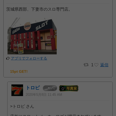
茨城県西部、下妻市のスロ専門店。
アプリでフォローする
1
返信
15pt GET!
トロピ
2
一般
位
2020年5月8日 11:45 AM
>トロピ さん