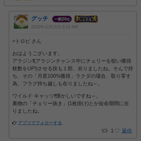
グッチ
20
一般
位
2023年12月21日 8:12 AM
>トロピ さん
おはようございます。
アラジン❗️(アラジンチャンス中にチェリーを狙い獲得
枚数をUP!)させる技も１部、在りましたね。そんで持
ち、その「月星100%獲得」ラクダの場合、取り零す
為、フラグ持ち越しも在りましたね～。
ワイルド·キャッツ❗️懐かしいですね～。
裏物の「チェリー抜き」(1枚掛け)とか短命期間に在
りましたね。
アプリでフォローする
1
返信