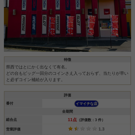
特徴
県西ではとにかく出なくて有名。
どの台もビッグ一回分のコインさえ入っておらず、当たりが早い
と必ずコイン補給が入ります。
評価
番付
イマイチな店
全期間
11点
総合点
（評価数：3 件）
1.3
営業評価