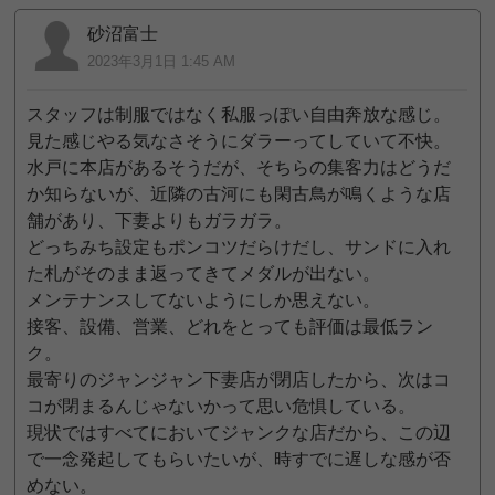
砂沼富士
2023年3月1日 1:45 AM
スタッフは制服ではなく私服っぽい自由奔放な感じ。
見た感じやる気なさそうにダラーってしていて不快。
水戸に本店があるそうだが、そちらの集客力はどうだ
か知らないが、近隣の古河にも閑古鳥が鳴くような店
舗があり、下妻よりもガラガラ。
どっちみち設定もポンコツだらけだし、サンドに入れ
た札がそのまま返ってきてメダルが出ない。
メンテナンスしてないようにしか思えない。
接客、設備、営業、どれをとっても評価は最低ラン
ク。
最寄りのジャンジャン下妻店が閉店したから、次はコ
コが閉まるんじゃないかって思い危惧している。
現状ではすべてにおいてジャンクな店だから、この辺
で一念発起してもらいたいが、時すでに遅しな感が否
めない。