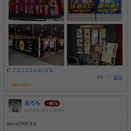
アプリでフォローする
返信
25pt GET!
おろち
7
一般
位
2025年8月6日 6:38 AM
since2005.8.8