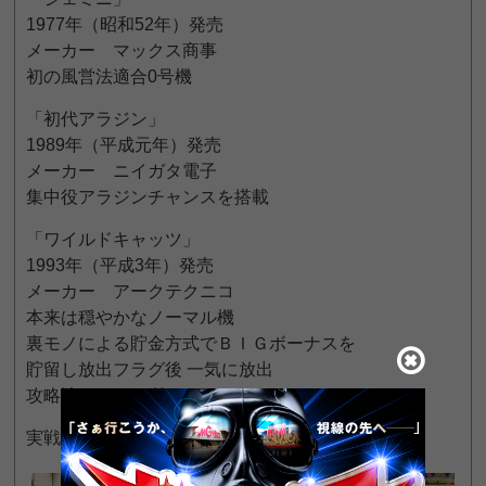
1977年（昭和52年）発売
メーカー マックス商事
初の風営法適合0号機
「初代アラジン」
1989年（平成元年）発売
メーカー ニイガタ電子
集中役アラジンチャンスを搭載
「ワイルドキャッツ」
1993年（平成3年）発売
メーカー アークテクニコ
本来は穏やかなノーマル機
裏モノによる貯金方式でＢＩＧボーナスを
貯留し放出フラグ後 一気に放出
攻略法 チェリー抜きがあったそうです
実戦された方の情報提供をお願いします。