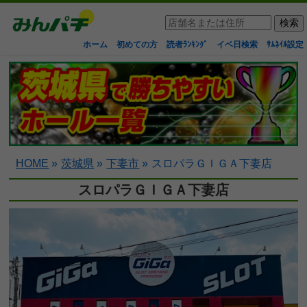
ホーム
初めての方
読者ﾗﾝｷﾝｸﾞ
イベ日検索
ｻﾑﾈｲﾙ設定
HOME
»
茨城県
»
下妻市
»
スロパラＧＩＧＡ下妻店
スロパラＧＩＧＡ下妻店