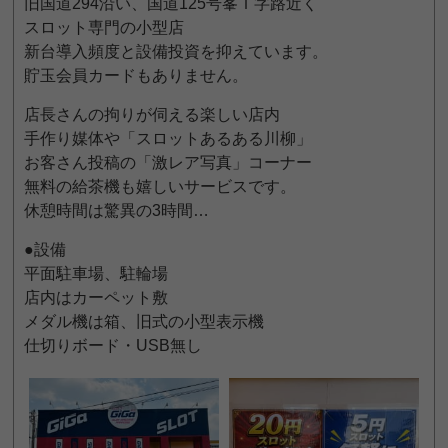
旧国道294沿い、国道125号峯Ｔ字路近く
スロット専門の小型店
新台導入頻度と設備投資を抑えています。
貯玉会員カードもありません。
店長さんの拘りが伺える楽しい店内
手作り媒体や「スロットあるある川柳」
お客さん投稿の「激レア写真」コーナー
無料の給茶機も嬉しいサービスです。
休憩時間は驚異の3時間…
●設備
平面駐車場、駐輪場
店内はカーペット敷
メダル機は箱、旧式の小型表示機
仕切りボード・USB無し