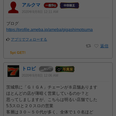
アルクマ
9
一般
位
2020年9月8日 12:11 AM
ブログ
https://profile.ameba.jp/ameba/gigashimotsuma
アプリでフォローする
返信
5pt GET!
トロピ
2
一般
位
2020年9月8日 12:06 AM
茨城県に「ＧＩＧＡ」チェーンが８店舗あります
ほとんどの店が薄暗く営業しているのか？と
思ってしましますが、こちらは明るい店舗でした
5.5スロと２０スロの営業
客層は３０～５０代が多く、全体で１０名ほど