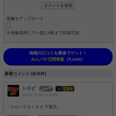
画像をアップロード
※画像長押しで一度に4枚まで投稿可能
地域の口コミを最速でゲット！
みんパチ北関東版
（X.com）
新着コメント (全16件)
トロピ
2
一般
位
2026年7月20日 8:54 PM
「スロパラＧＩＧＡ 下妻店」