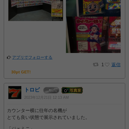
アプリでフォローする
1
返信
30pt GET!
トロピ
2
一般
位
2023年12月21日 12:13 AM
カウンター横に往年の名機が
とても良い状態で展示されていました。
「ジェミニ」