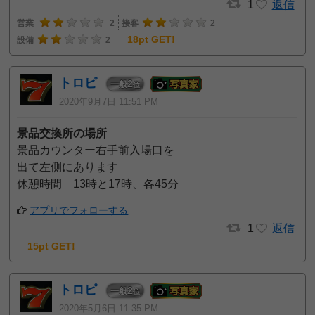
1
返信
営業
2
接客
2
18pt GET!
設備
2
トロピ
2
一般
位
2020年9月7日 11:51 PM
景品交換所の場所
景品カウンター右手前入場口を
出て左側にあります
休憩時間 13時と17時、各45分
アプリでフォローする
1
返信
15pt GET!
トロピ
2
一般
位
2020年5月6日 11:35 PM