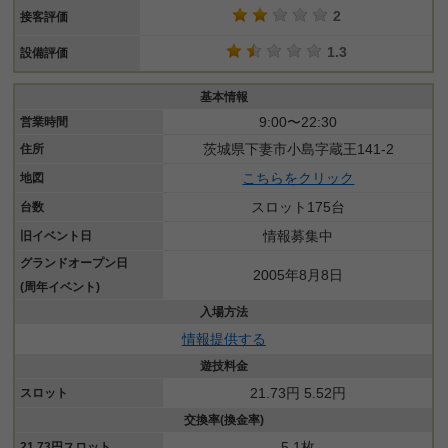
2
接客評価
1.3
設備評価
基本情報
9:00〜22:30
営業時間
茨城県下妻市小島字蔵王141-2
住所
こちらをクリック
地図
スロット175台
台数
情報募集中
旧イベント日
グランドオープン日
2005年8月8日
(周年イベント)
入場方法
情報提供する
遊技料金
21.73円 5.52円
スロット
交換率(換金率)
5.1枚
21.73円スロット