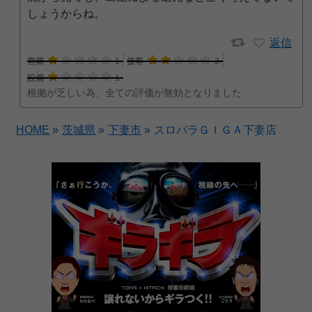
しょうからね。
返信
営業
1
接客
2
設備
1
根拠が乏しい為、全ての評価が無効となりました
HOME
»
茨城県
»
下妻市
»
スロパラＧＩＧＡ下妻店