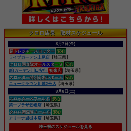
クロロ店長 取材スケジュール
8月7日(金)
超トレジャー
スロッター
安心
ライブガーデン上尾店
【埼玉県】
クロロ
調査隊オールスターＳ
安心
新!ガーデン川口安行
初来店
【埼玉県】
スロッター特別分析レポート
安心
ニュークラウン川越2号店
【埼玉県】
8月8日(土)
スロッター
✕ワールド
安心
第一プラザ笠幡店
【埼玉県】
クロロ
調査隊
チームＳ
安心
アリーナ岩槻本店
【埼玉県】
埼玉県のスケジュールを見る