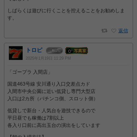
しばらくは遊びに行くことを控えることをお勧めしま
す。
返信
トロピ
2
一般
位
2025年1月19日 11:29 PM
「ゴープラ 入間店」
国道463号線 安川通り入口交差点カド
入間市中央公園に近い低貸し専門大型店
入口は2カ所（パチンコ側、スロット側）
低貸しで新台・人気台を遊技できるので
平日昼でも稼働は7割以上
各入り口前に高出玉台の演出をしています