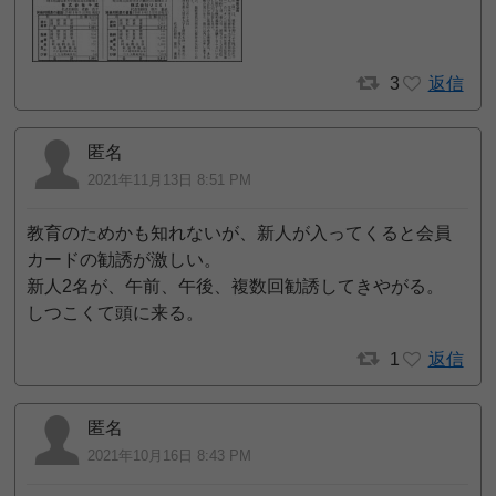
3
返信
匿名
2021年11月13日 8:51 PM
教育のためかも知れないが、新人が入ってくると会員
カードの勧誘が激しい。
新人2名が、午前、午後、複数回勧誘してきやがる。
しつこくて頭に来る。
1
返信
匿名
2021年10月16日 8:43 PM