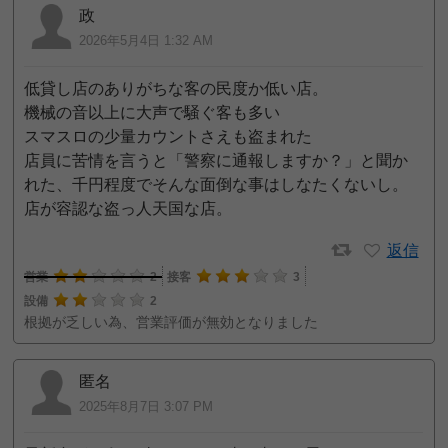
政
2026年5月4日 1:32 AM
低貸し店のありがちな客の民度か低い店。
機械の音以上に大声で騒ぐ客も多い
スマスロの少量カウントさえも盗まれた
店員に苦情を言うと「警察に通報しますか？」と聞か
れた、千円程度でそんな面倒な事はしなたくないし。
店が容認な盗っ人天国な店。
返信
営業
2
接客
3
設備
2
根拠が乏しい為、営業評価が無効となりました
匿名
2025年8月7日 3:07 PM