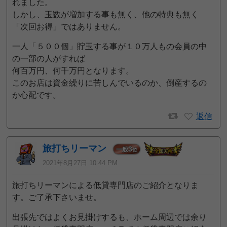
れました。
しかし、玉数が増加する事も無く、他の特典も無く
「次回お得」ではありません。
一人「５００個」貯玉する事が１０万人もの会員の中
の一部の人がすれば
何百万円、何千万円となります。
このお店は資金繰りに苦しんでいるのか、倒産するの
か心配です。
返信
旅打ちリーマン
3
一般
位
2021年8月27日 10:44 PM
旅打ちリーマンによる低貸専門店のご紹介となりま
す。ご了承下さいませ。
出張先ではよくお見掛けするも、ホーム周辺では余り