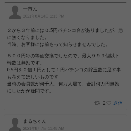
一市民
2021年8月14日 1:13 PM
２から３年前には０.5円パチンコ台がありましたが、急
に無くなりました。
当時、お客様には前もって知らせませんでした。
５００円毎の等価交換でしたので、最大９９９個以下
端数は無効です。
0.5円を２個１円として１円パチンコの貯玉数に足す事
も考えてほしいものです。
当時の会員数が何千人、何万人居て、合計何万円無効
にしたかが疑問です。
2
返信
まるちゃん
2021年8月7日 11:49 AM