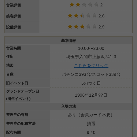
2
営業評価
2.6
接客評価
2.9
設備評価
基本情報
10:00〜23:00
営業時間
埼玉県入間市上藤沢741-3
住所
こちらをクリック
地図
パチンコ393台/スロット339台
台数
5のつく日
旧イベント日
グランドオープン日
1996年12月??日
(周年イベント)
入場方法
あり（会員カード不要）
整理券の有無
抽選
整理券の配布方法
9:40
配布時間