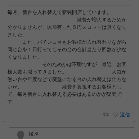
毎月、新台を入れ替えて新装開店しています。
経費が増大するためか
分かりませんが、以前有った５円スロットは無くなり
ました。
また、パチンコ台もお客様が入れ替わりながら
同じ台を１日打ってもその台の合計当たり回数が少な
くなりました。
そのためかは不明ですが、最近、お客
様人数も減ってきました。 人気が
無い台や年度などで廃盤になる台の入れ替えは仕方な
いが、 経費を負担するお客様とし
て、毎月新台に入れ替える必要はあるのかが疑問で
す。
返信
匿名