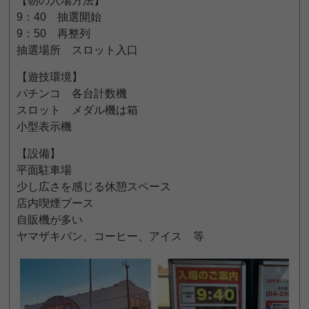
【朝の入場方法】
9：40 抽選開始
9：50 再整列
抽選場所 スロット入口
【遊技環境】
パチンコ 各台計数機
スロット メダル機は箱
小型表示機
【設備】
平面駐車場
少し広さを感じる休憩スペース
店内喫煙ブース
自販機が多い
ヤマザキパン、コーヒー、アイス 等