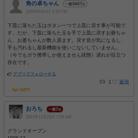
角の卓ちゃん
5667
一般
位
2024年6月4日 9:24 PM
下皿に落ちた玉はボタン一つで上皿に戻す事が可能で
す。だが、下皿に落ちた玉を手で上皿に戻すお爺ちゃ
ん、お婆ちゃんが数人居ます。戻す音が気になるし、
手も汚れるし最新機能を使いこないしていません。
（今でもガラ携帯しか使えません状態）遅れが目立つ
存在です。
アプリでフォローする
1
返信
3pt GET!
おろち
7
一般
位
2023年11月23日 7:55 AM
グランドオープン