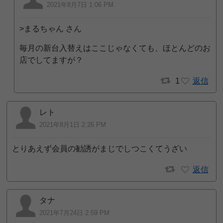
2021年8月7日 1:06 PM
>まるちゃん さん
毎月の新台入替えはここじゃなくても、ほとんどのお
店でしてますが？
1
返信
レト
2021年8月1日 2:26 PM
とりあえず会員の勧誘がまじでしつこくてうざい
返信
タナ
2021年7月24日 2:59 PM