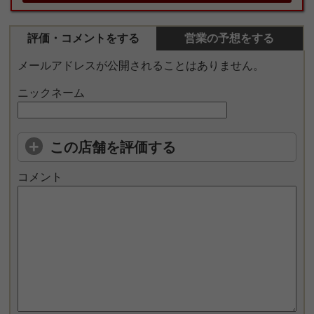
評価・コメントをする
営業の予想をする
メールアドレスが公開されることはありません。
ニックネーム
この店舗を評価する
コメント