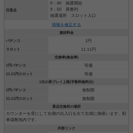
9：40 抽選開始
9：50 再整列
注意点
抽選場所 スロット入口
情報を修正する
遊技料金
1円
パチンコ
11.11円
スロット
交換率(換金率)
等価
1円パチンコ
等価
11.11円スロット
1日の再プレイ上限(手数料無料分)
無制限
1円パチンコ
無制限
11.11円スロット
景品交換所の場所
カウンターを背にして右側の出入口を出て右側に御座います。駐
車場敷地内です。
外部リンク