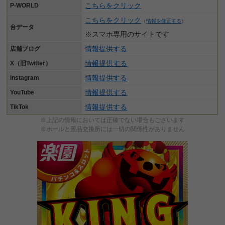
こちらをクリック
P-WORLD
こちらをクリック
（
情報を修正する
）
台データ
※スマホ専用のサイトです
情報提供する
店舗ブログ
情報提供する
X（旧Twitter）
情報提供する
Instagram
情報提供する
YouTube
情報提供する
TikTok
※上記の情報においては正確でない場合もございます
※ホールと景品交換所には一切の関係性がありません