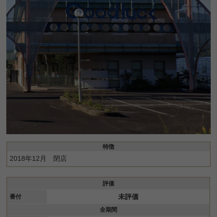
特徴
2018年12月 閉店
評価
未評価
番付
全期間