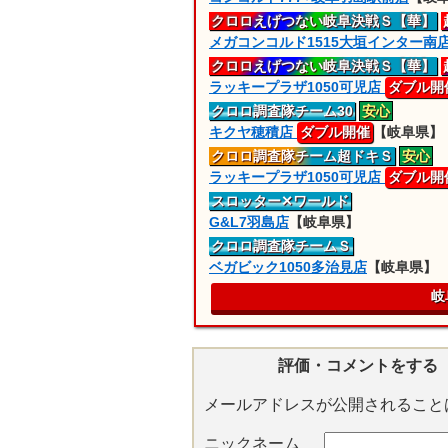
クロロえげつない岐阜決戦Ｓ【華】
メガコンコルド1515大垣インター南
クロロえげつない岐阜決戦Ｓ【華】
ラッキープラザ1050可児店
ダブル開
クロロ
調査隊
チーム30
安心
キクヤ穂積店
ダブル開催
【岐阜県】
クロロ
調査隊
チーム超ドキＳ
安心
ラッキープラザ1050可児店
ダブル開
スロッター
✕ワールド
G&L7羽島店
【岐阜県】
クロロ
調査隊
チームＳ
ベガビック1050多治見店
【岐阜県】
岐
評価・コメントをする
メールアドレスが公開されること
ニックネーム