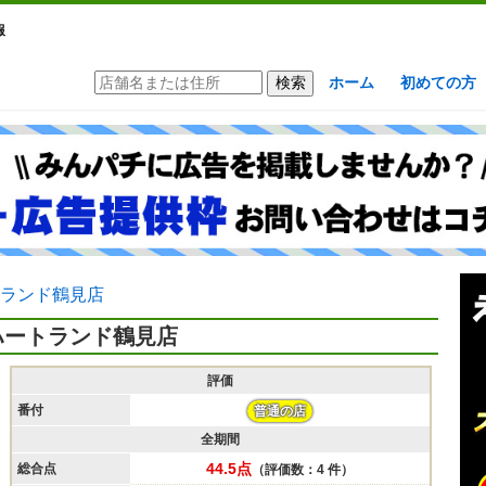
報
ホーム
初めての方
ランド鶴見店
ハートランド鶴見店
評価
番付
普通の店
全期間
44.5点
総合点
（評価数：4 件）