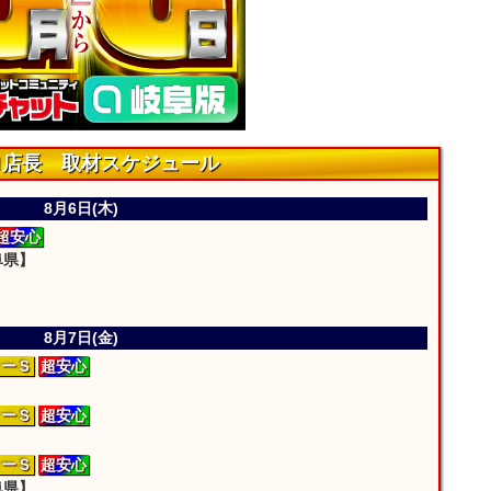
ロ店長 取材スケジュール
8月6日(木)
超安心
阜県】
8月7日(金)
リーＳ
超安心
リーＳ
超安心
リーＳ
超安心
阜県】