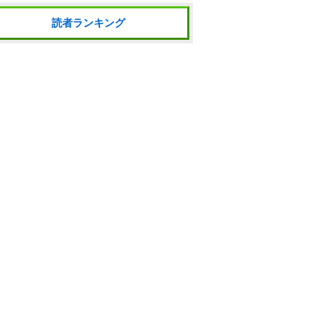
読者ランキング