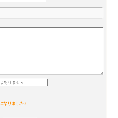
になりました♪