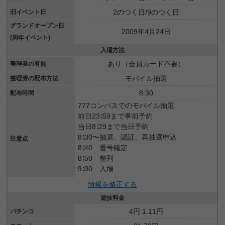
2のつく日/9のつく日
旧イベント日
グランドオープン日
2009年4月24日
(周年イベント)
入場方法
あり（会員カード不要）
整理券の有無
モバイル抽選
整理券の配布方法
8:30
配布時間
777コンパスでのモバイル抽選
前日23∶59まで事前予約
当日8∶29まで当日予約
8∶30〜抽選、認証、再抽選申込
注意点
8∶40 番号確定
8∶50 整列
9∶00 入場
情報を修正する
遊技料金
4円 1.11円
パチンコ