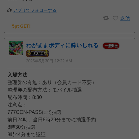
アプリでフォローする
返信
5pt GET!
わがままボディに酔いしれる
5
一般
位
2025年5月30日 12:22 AM
入場方法
整理券の有無：あり（会員カード不要）
整理券の配布方法：モバイル抽選
配布時間：8:30
注意点：
777CON-PASSにて抽選
前日24時、当日8時29分までに抽選予約
8時30分抽選
8時44分まで認証