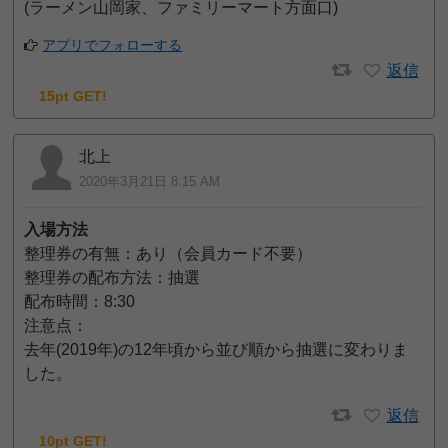
(ラーメン山岡家、ファミリーマート方面口)
アプリでフォローする
返信
15pt GET!
北上
2020年3月21日 8:15 AM
入場方法
整理券の有無：あり（会員カード不要）
整理券の配布方法：抽選
配布時間：8:30
注意点：
去年(2019年)の12年頃から並び順から抽選に変わりま
した。
返信
10pt GET!