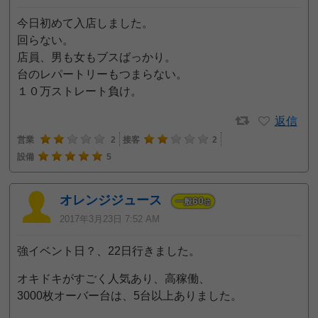
今日初めて入店しました。
回らない。
店員、男も女もブスばっかり。
台のレパートリーもつまらない。
１０万ストレート負け。
返信
営業
2
接客
2
設備
5
オレンジジュース
60
一般
位
2017年3月23日 7:52 AM
強イベント日？、22日行きました。
オキドキがすごく人気あり、高稼働、
3000枚オーバー台は、5台以上ありました。