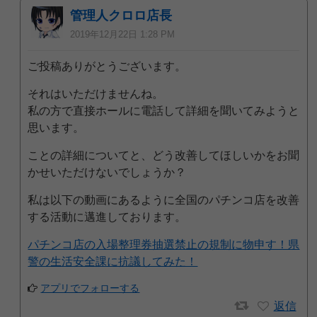
管理人クロロ店長
2019年12月22日 1:28 PM
ご投稿ありがとうございます。
それはいただけませんね。
私の方で直接ホールに電話して詳細を聞いてみようと
思います。
ことの詳細についてと、どう改善してほしいかをお聞
かせいただけないでしょうか？
私は以下の動画にあるように全国のパチンコ店を改善
する活動に邁進しております。
パチンコ店の入場整理券抽選禁止の規制に物申す！県
警の生活安全課に抗議してみた！
アプリでフォローする
返信