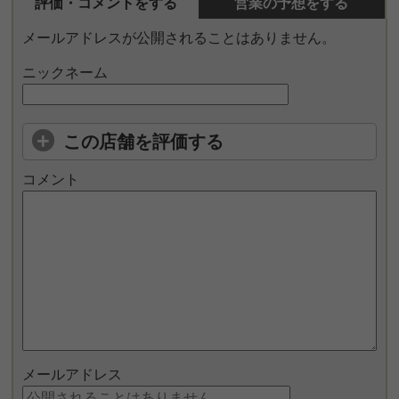
評価・コメントをする
営業の予想をする
メールアドレスが公開されることはありません。
ニックネーム
この店舗を評価する
コメント
メールアドレス