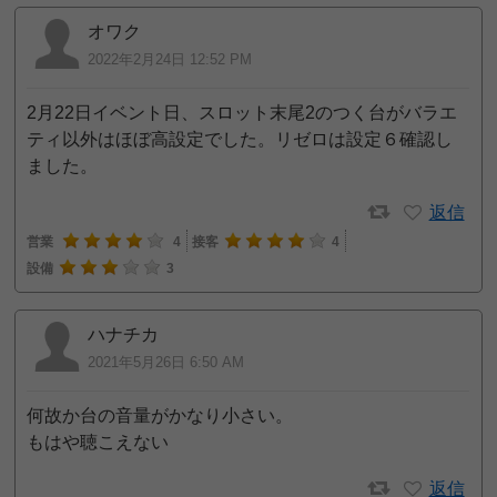
オワク
2022年2月24日 12:52 PM
2月22日イベント日、スロット末尾2のつく台がバラエ
ティ以外はほぼ高設定でした。リゼロは設定６確認し
ました。
返信
営業
4
接客
4
設備
3
ハナチカ
2021年5月26日 6:50 AM
何故か台の音量がかなり小さい。
もはや聴こえない
返信