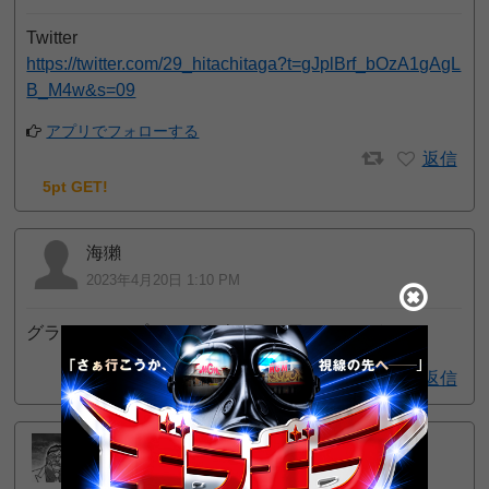
Twitter
https://twitter.com/29_hitachitaga?t=gJplBrf_bOzA1gAgL
B_M4w&s=09
アプリでフォローする
返信
5pt GET!
海獺
2023年4月20日 1:10 PM
グランドオープンは2009年4月24日だったそうです
返信
おろち
7
一般
位
2023年4月15日 1:44 PM