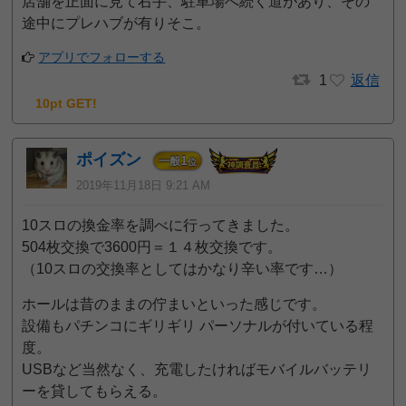
店舗を正面に見て右手、駐車場へ続く道があり、その
途中にプレハブが有りそこ。
アプリでフォローする
1
返信
10pt GET!
ポイズン
1
一般
位
2019年11月18日 9:21 AM
10スロの換金率を調べに行ってきました。
504枚交換で3600円＝１４枚交換です。
（10スロの交換率としてはかなり辛い率です…）
ホールは昔のままの佇まいといった感じです。
設備もパチンコにギリギリ パーソナルが付いている程
度。
USBなど当然なく、充電したければモバイルバッテリ
ーを貸してもらえる。