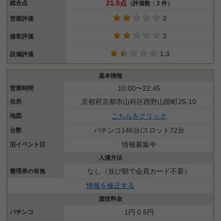
21.5点
総合点
（評価数：3 件）
2
営業評価
2
接客評価
1.3
設備評価
基本情報
10:00〜22:45
営業時間
京都府京都市山科区西野山階町25-10
住所
こちらをクリック
地図
パチンコ146台/スロット72台
台数
情報募集中
旧イベント日
入場方法
なし（並び順で会員カード不要）
整理券の有無
情報を修正する
遊技料金
1円 0.5円
パチンコ