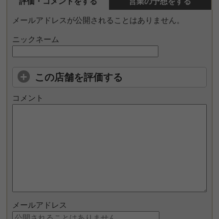
評価・コメントをする
営業の予想をする
メールアドレスが公開されることはありません。
ニックネーム
この店舗を評価する
コメント
メールアドレス