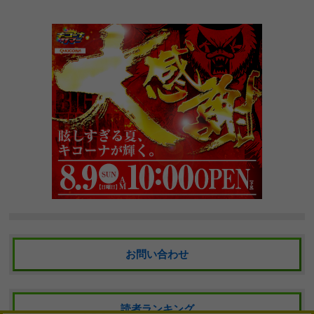
お問い合わせ
読者ランキング