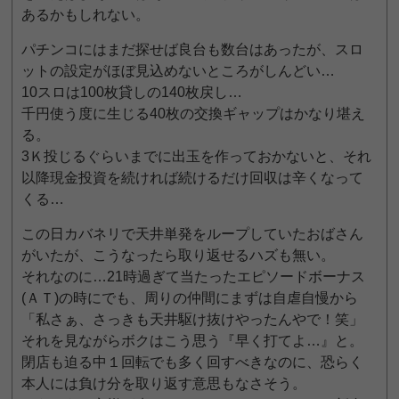
あるかもしれない。
パチンコにはまだ探せば良台も数台はあったが、スロ
ットの設定がほぼ見込めないところがしんどい…
10スロは100枚貸しの140枚戻し…
千円使う度に生じる40枚の交換ギャップはかなり堪え
る。
3Ｋ投じるぐらいまでに出玉を作っておかないと、それ
以降現金投資を続ければ続けるだけ回収は辛くなって
くる…
この日カバネリで天井単発をループしていたおばさん
がいたが、こうなったら取り返せるハズも無い。
それなのに…21時過ぎて当たったエピソードボーナス
(ＡＴ)の時にでも、周りの仲間にまずは自虐自慢から
「私さぁ、さっきも天井駆け抜けやったんやで！笑」
それを見ながらボクはこう思う『早く打てよ…』と。
閉店も迫る中１回転でも多く回すべきなのに、恐らく
本人には負け分を取り返す意思もなさそう。