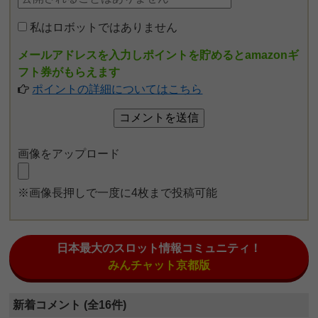
私はロボットではありません
メールアドレスを入力しポイントを貯めるとamazonギ
フト券がもらえます
ポイントの詳細についてはこちら
画像をアップロード
※画像長押しで一度に4枚まで投稿可能
日本最大のスロット情報コミュニティ！
みんチャット京都版
新着コメント (全16件)