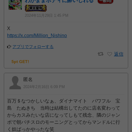
わがままボディに酔いしれる
5
一般
位
2024年11月29日 1:45 PM
X
https://x.com/Million_Nishino
アプリでフォローする
返信
5pt GET!
匿名
2024年2月16日 6:09 PM
百万＄なつかしいなぁ、ダイナマイト パワフル 宝
島 たぬきち 当時は結構出してたのに店名変わって
からカスみたいな店になってしもて残念、隣のジャン
ボで朝パチスロのモーニングとってからマンドルに行
く奴ばっかやったな笑