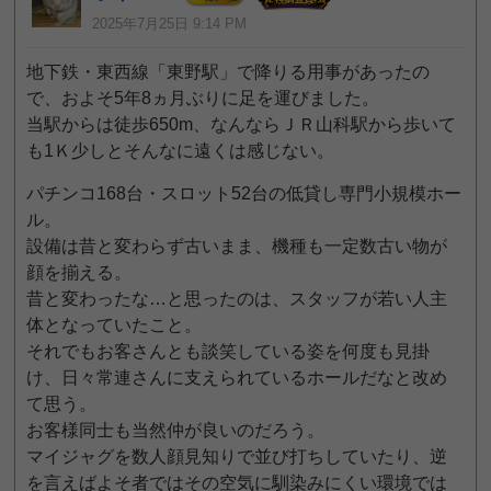
2025年7月25日 9:14 PM
地下鉄・東西線「東野駅」で降りる用事があったの
で、およそ5年8ヵ月ぶりに足を運びました。
当駅からは徒歩650m、なんならＪＲ山科駅から歩いて
も1Ｋ少しとそんなに遠くは感じない。
パチンコ168台・スロット52台の低貸し専門小規模ホー
ル。
設備は昔と変わらず古いまま、機種も一定数古い物が
顔を揃える。
昔と変わったな…と思ったのは、スタッフが若い人主
体となっていたこと。
それでもお客さんとも談笑している姿を何度も見掛
け、日々常連さんに支えられているホールだなと改め
て思う。
お客様同士も当然仲が良いのだろう。
マイジャグを数人顔見知りで並び打ちしていたり、逆
を言えばよそ者ではその空気に馴染みにくい環境では