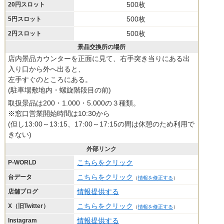
500枚
20円スロット
500枚
5円スロット
500枚
2円スロット
景品交換所の場所
店内景品カウンターを正面に見て、右手突き当りにある出
入り口から外へ出ると、
左手すぐのところにある。
(駐車場敷地内・螺旋階段目の前)
取扱景品は200・1.000・5.000の３種類。
※窓口営業開始時間は10:30から
(但し13:00～13:15、17:00～17:15の間は休憩のため利用で
きない)
外部リンク
こちらをクリック
P-WORLD
こちらをクリック
台データ
（
情報を修正する
）
情報提供する
店舗ブログ
こちらをクリック
X（旧Twitter）
（
情報を修正する
）
情報提供する
Instagram