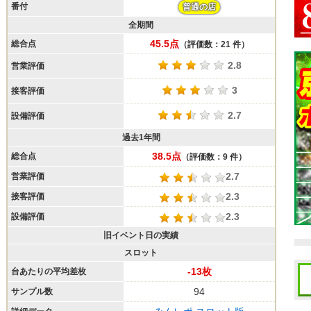
番付
普通の店
全期間
45.5点
総合点
（評価数：21 件）
2.8
営業評価
3
接客評価
2.7
設備評価
過去1年間
38.5点
総合点
（評価数：9 件）
2.7
営業評価
2.3
接客評価
2.3
設備評価
旧イベント日の実績
スロット
-13枚
台あたりの平均差枚
94
サンプル数