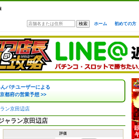
報
ホーム
初めての方
みんパチユーザーによる
京都府の営業予想 >>
ラン京田辺店
ジャラン京田辺店
評価