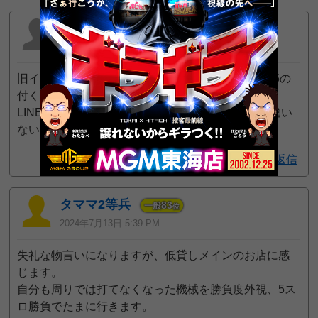
匿名
2024年8月17日 6:06 PM
旧イベント日が8の付く日になっていますが現在は5の
付く日みたいです
LINEでも煽り来るし並びも普段以上に多いので間違い
ないかと
返信
タママ2等兵
83
一般
位
2024年7月13日 5:39 PM
失礼な物言いになりますが、低貸しメインのお店に感
じます。
自分も周りでは打てなくなった機械を勝負度外視、5ス
ロ勝負でたまに行きます。