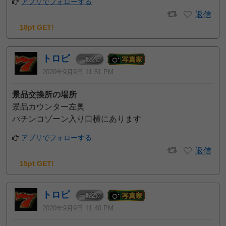
アプリでフォローする
返信
10pt GET!
トロピ
2
一般
位
2020年9月9日 11:51 PM
景品交換所の場所
景品カウンター左奥
パチンコゾーン入り口横にあります
アプリでフォローする
返信
15pt GET!
トロピ
2
一般
位
2020年9月9日 11:40 PM