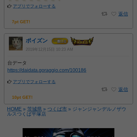
アプリでフォローする
返信
7pt GET!
ポイズン
1
一般
位
2019年12月15日 10:23 AM
台データ
https://daidata.goraggio.com/100186
アプリでフォローする
返信
10pt GET!
HOME
»
茨城県
»
つくば市
»
ジャンジャンデルノザウ
ルスつくば平塚店