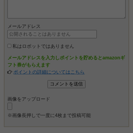
メールアドレス
私はロボットではありません
メールアドレスを入力しポイントを貯めるとamazonギ
フト券がもらえます
ポイントの詳細についてはこちら
画像をアップロード
※画像長押しで一度に4枚まで投稿可能