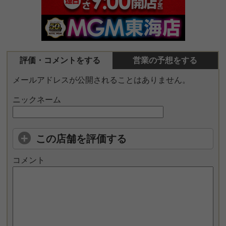
評価・コメントをする
営業の予想をする
メールアドレスが公開されることはありません。
ニックネーム
この店舗を評価する
コメント