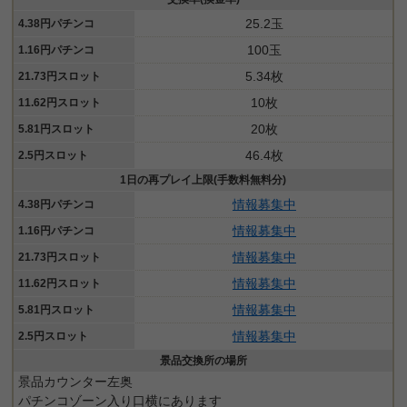
25.2玉
4.38円パチンコ
100玉
1.16円パチンコ
5.34枚
21.73円スロット
10枚
11.62円スロット
20枚
5.81円スロット
46.4枚
2.5円スロット
1日の再プレイ上限(手数料無料分)
情報募集中
4.38円パチンコ
情報募集中
1.16円パチンコ
情報募集中
21.73円スロット
情報募集中
11.62円スロット
情報募集中
5.81円スロット
情報募集中
2.5円スロット
景品交換所の場所
景品カウンター左奥
パチンコゾーン入り口横にあります