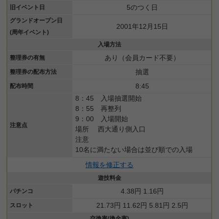
5のつく日
旧イベント日
グランドオープン日
2001年12月15日
(周年イベント)
入場方法
あり（会員カード不要）
整理券の有無
抽選
整理券の配布方法
8:45
配布時間
8：45 入場抽選開始
8：55 再整列
9：00 入場開始
注意点
場所 西大通り側入口
注意
10名に満たない場合は並び順での入場
情報を修正する
遊技料金
4.38円 1.16円
パチンコ
21.73円 11.62円 5.81円 2.5円
スロット
交換率(換金率)