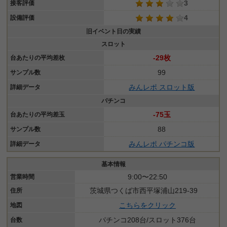
3
接客評価
4
設備評価
旧イベント日の実績
スロット
-29枚
台あたりの平均差枚
99
サンプル数
みんレポ スロット版
詳細データ
パチンコ
-75玉
台あたりの平均差玉
88
サンプル数
みんレポ パチンコ版
詳細データ
基本情報
9:00〜22:50
営業時間
茨城県つくば市西平塚浦山219-39
住所
こちらをクリック
地図
パチンコ208台/スロット376台
台数