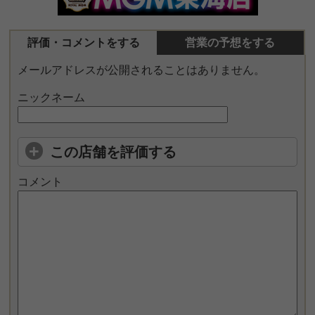
評価・コメントをする
営業の予想をする
メールアドレスが公開されることはありません。
ニックネーム
この店舗を評価する
コメント