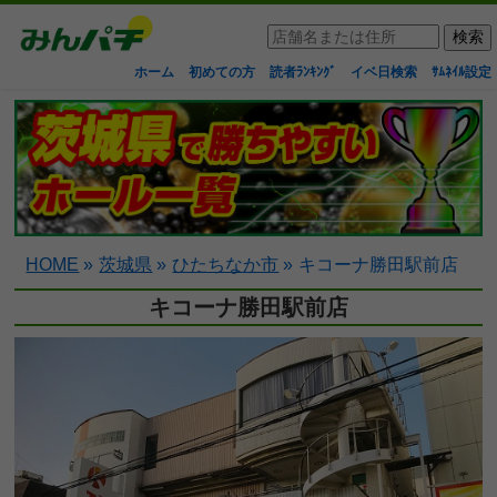
ホーム
初めての方
読者ﾗﾝｷﾝｸﾞ
イベ日検索
ｻﾑﾈｲﾙ設定
HOME
»
茨城県
»
ひたちなか市
»
キコーナ勝田駅前店
キコーナ勝田駅前店