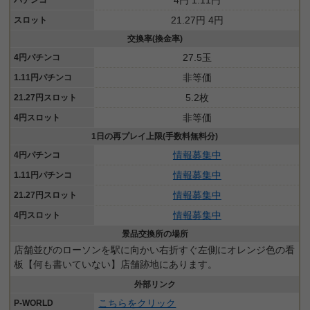
21.27円 4円
スロット
交換率(換金率)
27.5玉
4円パチンコ
非等価
1.11円パチンコ
5.2枚
21.27円スロット
非等価
4円スロット
1日の再プレイ上限(手数料無料分)
情報募集中
4円パチンコ
情報募集中
1.11円パチンコ
情報募集中
21.27円スロット
情報募集中
4円スロット
景品交換所の場所
店舗並びのローソンを駅に向かい右折すぐ左側にオレンジ色の看
板【何も書いていない】店舗跡地にあります。
外部リンク
こちらをクリック
P-WORLD