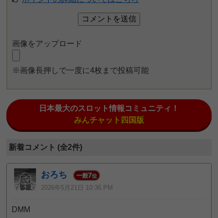
画像をアップロード
※画像長押しで一度に4枚まで投稿可能
日本最大のスロット情報コミュニティ！
みんチャット四国版
新着コメント (全2件)
おろち
7
一般
位
2026年5月21日 10:36 PM
DMM