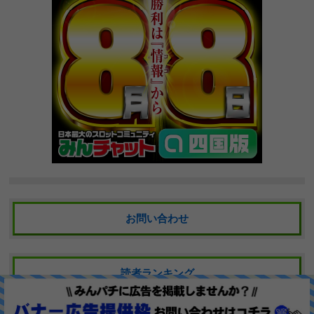
お問い合わせ
読者ランキング