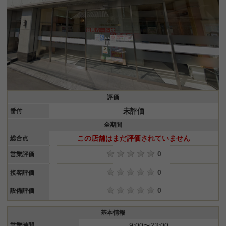
評価
未評価
番付
全期間
この店舗はまだ評価されていません
総合点
0
営業評価
0
接客評価
0
設備評価
基本情報
9:00〜23:00
営業時間