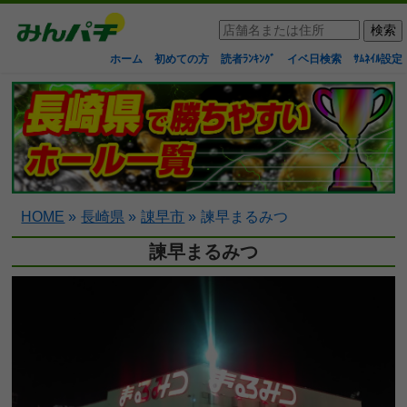
ホーム
初めての方
読者ﾗﾝｷﾝｸﾞ
イベ日検索
ｻﾑﾈｲﾙ設定
HOME
»
長崎県
»
諌早市
»
諫早まるみつ
諫早まるみつ