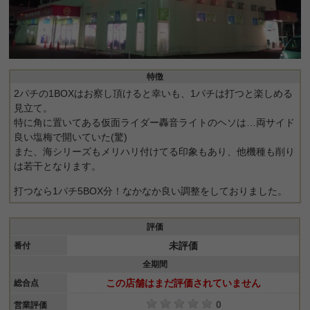
特徴
2パチの1BOXはお察し頂けると幸いも、1パチは打つと楽しめる
見立て。
特に角に置いてある仮面ライダー轟音ライトのヘソは…両サイド
良い塩梅で開いていた(驚)
また、海シリーズもメリハリ付けてる印象もあり、他機種も削り
は若干となります。
打つなら1パチ5BOX分！なかなか良い調整をしておりました。
評価
未評価
番付
全期間
この店舗はまだ評価されていません
総合点
0
営業評価