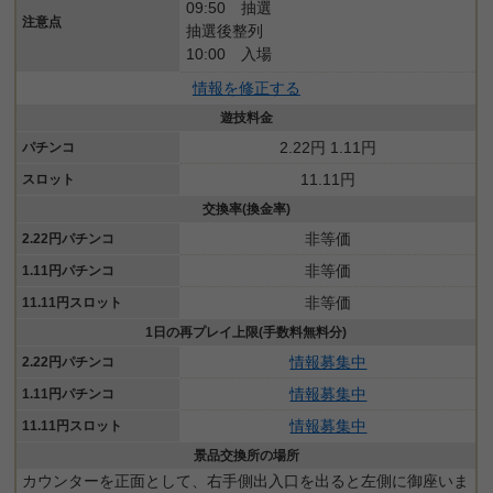
09:50 抽選
注意点
抽選後整列
10:00 入場
情報を修正する
遊技料金
2.22円 1.11円
パチンコ
11.11円
スロット
交換率(換金率)
非等価
2.22円パチンコ
非等価
1.11円パチンコ
非等価
11.11円スロット
1日の再プレイ上限(手数料無料分)
情報募集中
2.22円パチンコ
情報募集中
1.11円パチンコ
情報募集中
11.11円スロット
景品交換所の場所
カウンターを正面として、右手側出入口を出ると左側に御座いま