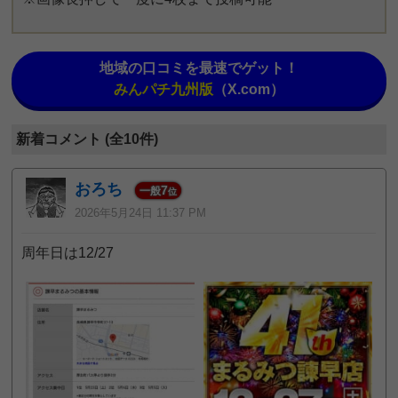
地域の口コミを最速でゲット！
みんパチ九州版
（X.com）
新着コメント (全10件)
おろち
7
一般
位
2026年5月24日 11:37 PM
周年日は12/27