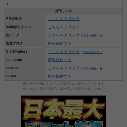
す。
外部リンク
こちらをクリック
P-WORLD
こちらをクリック
DMMぱちタウン
こちらをクリック
台データ
（
情報を修正する
）
情報提供する
店舗ブログ
こちらをクリック
X（旧Twitter）
（
情報を修正する
）
情報提供する
Instagram
こちらをクリック
YouTube
（
情報を修正する
）
情報提供する
TikTok
※上記の情報においては正確でない場合もございます
※ホールと景品交換所には一切の関係性がありません