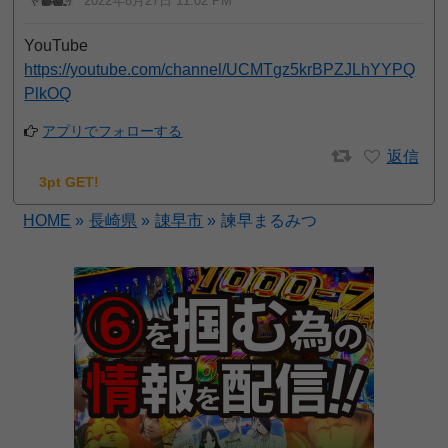
2022年8月27日 11:02 PM
YouTube
https://youtube.com/channel/UCMTgz5krBPZJLhYYPQ
PlkOQ
アプリでフォローする
返信
3pt GET!
HOME
»
長崎県
»
諌早市
»
諫早まるみつ