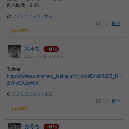
配布時間：9:45
アプリでフォローする
返信
5pt GET!
おろち
7
一般
位
2023年3月4日 9:57 AM
Twitter
https://twitter.com/maru_isahaya?t=jmd-9E4w86d0Z_RH
ZVmrCA&s=09
アプリでフォローする
返信
2pt GET!
おろち
7
一般
位