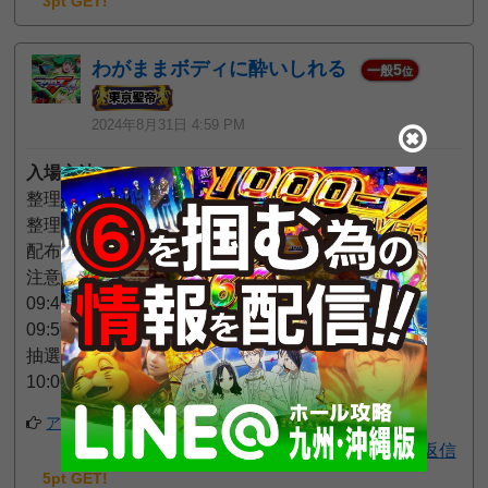
3pt GET!
わがままボディに酔いしれる
5
一般
位
2024年8月31日 4:59 PM
入場方法
整理券の有無：あり（会員カード不要）
整理券の配布方法：抽選
配布時間：9:50
注意点：
09:40 抽選券配布
09:50 抽選
抽選後整列
10:00 入場
アプリでフォローする
返信
5pt GET!