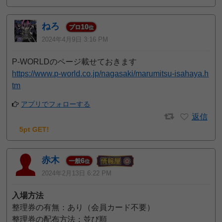
ねろ
10
プロ
位
2024年4月9日 3:16 PM
P-WORLDのページ載せておきます
https://www.p-world.co.jp/nagasaki/marumitsu-isahaya.h
tm
アプリでフォローする
返信
5pt GET!
赤木
6
一般
位
2024年2月13日 6:22 PM
入場方法
整理券の有無：あり（会員カード不要）
整理券の配布方法：並び順