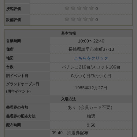
0
接客評価
0
設備評価
基本情報
10:00〜22:40
営業時間
長崎県諌早市幸町37-13
住所
こちらをクリック
地図
パチンコ216台/スロット106台
台数
0のつく日/3のつく日
旧イベント日
グランドオープン日
1985年12月27日
(周年イベント)
入場方法
あり（会員カード不要）
整理券の有無
抽選
整理券の配布方法
9:50
配布時間
09:40 抽選券配布