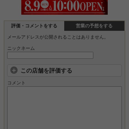
評価・コメントをする
営業の予想をする
メールアドレスが公開されることはありません。
ニックネーム
この店舗を評価する
コメント