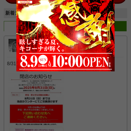
新着コメント (全7件)
一般コメント
劣悪コメント
おろち
7
一般
位
2025年8月20日 11:43 PM
8/31閉店