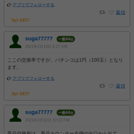
アプリでフォローする
返信
5pt GET!
suga77777
44
一般
位
2021年2月13日 6:27 AM
ここの交換率ですが、パチンコは1円（100玉）となり
ます。
アプリでフォローする
返信
3pt GET!
suga77777
44
一般
位
2021年2月12日 10:22 PM
景品交換所は、景品カウンター右側の出口から出て、