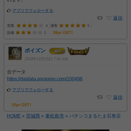
アプリでフォローする
返信
営業
4
接客
5
38pt GET!
設備
3
ポイズン
1
一般
位
2019年12月15日 7:43 AM
台データ
https://daidata.goraggio.com/100498
アプリでフォローする
返信
10pt GET!
HOME
»
宮城県
»
東松島市
»
パチンコまるたま石巻店