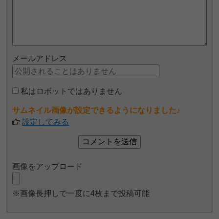
メールアドレス
私はロボットではありません
サムネイル画像が設定できるようになりました♪
設定してみる
画像をアップロード
※画像長押しで一度に4枚まで投稿可能