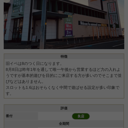
特徴
旧イベは8のつく日になります。
8月8日は昨年1年を通して唯一午後から営業するほど力の入れよ
うですが基本的遊びを目的にご来店する方が多いのでそこまで並
びなどはありません。
スロットも1.6はおそらくなく中間で遊ばせる設定が多い印象で
す。
評価
番付
良店
全期間