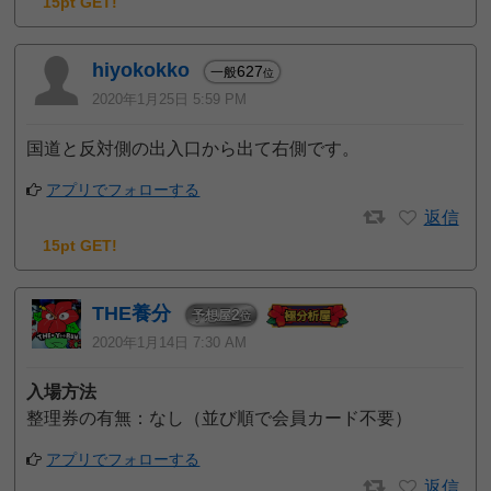
15pt GET!
hiyokokko
627
一般
位
2020年1月25日 5:59 PM
国道と反対側の出入口から出て右側です。
アプリでフォローする
返信
15pt GET!
THE養分
2
予想屋
位
2020年1月14日 7:30 AM
入場方法
整理券の有無：なし（並び順で会員カード不要）
アプリでフォローする
返信