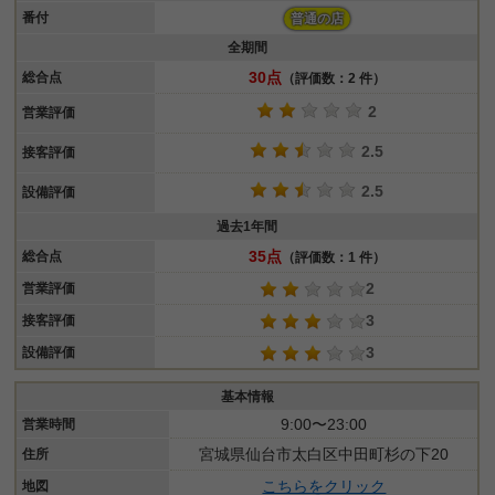
番付
普通の店
全期間
30点
総合点
（評価数：2 件）
2
営業評価
2.5
接客評価
2.5
設備評価
過去1年間
35点
総合点
（評価数：1 件）
2
営業評価
3
接客評価
3
設備評価
基本情報
9:00〜23:00
営業時間
宮城県仙台市太白区中田町杉の下20
住所
こちらをクリック
地図