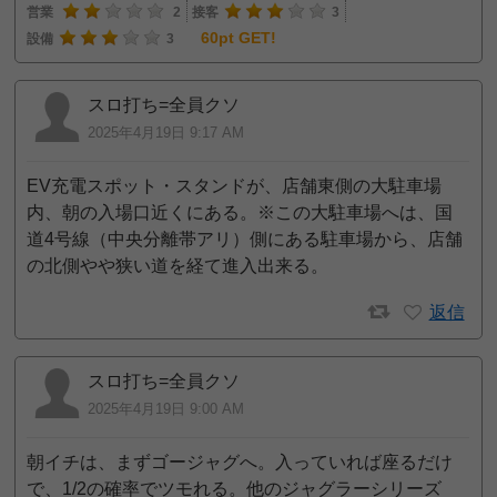
営業
2
接客
3
60pt GET!
設備
3
スロ打ち=全員クソ
2025年4月19日 9:17 AM
EV充電スポット・スタンドが、店舗東側の大駐車場
内、朝の入場口近くにある。※この大駐車場へは、国
道4号線（中央分離帯アリ）側にある駐車場から、店舗
の北側やや狭い道を経て進入出来る。
返信
スロ打ち=全員クソ
2025年4月19日 9:00 AM
朝イチは、まずゴージャグへ。入っていれば座るだけ
で、1/2の確率でツモれる。他のジャグラーシリーズ