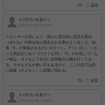
返信
スロ打ち=全員クソ
2025年4月12日 1:37 PM
スロッター心理により、誰かに盲目的に意思を委ね
（ゆだね）行動を自ら限定される事がよく起こる。結
果『6』が発掘されるのにモタツく。アツい日に、いか
にも高設定にありつけそうな日に『6』が出現していな
い時は、ダメもとで当日に良挙動台の隣を打ってみ
る。※そもそもが無い日もあるけど、ここの店では特
に顕著（けんちょ）に頻繁に現れる。
返信
スロ打ち=全員クソ
2025年4月12日 1:21 PM