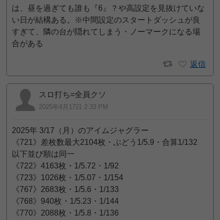
は、昼を過ぎても誰も『6』？や高設定を見抜けていな
い日が結構ある。※中間設定のスタートダッシュが良
すぎて、隣の台が隠れてしまう・ノーマークになる場
合がある
返信
スロ打ち=全員クソ
2025年4月17日 2:33 PM
2025年 3/17（月）のアイムジャグラー
《721》差枚数最大2104枚・ぶどう1/5.9・合算1/132
以下並び順は同一
《722》4163枚・1/5.72・1/92
《723》1026枚・1/5.07・1/154
《767》2683枚・1/5.6・1/133
《768》940枚・1/5.23・1/144
《770》2088枚・1/5.8・1/136