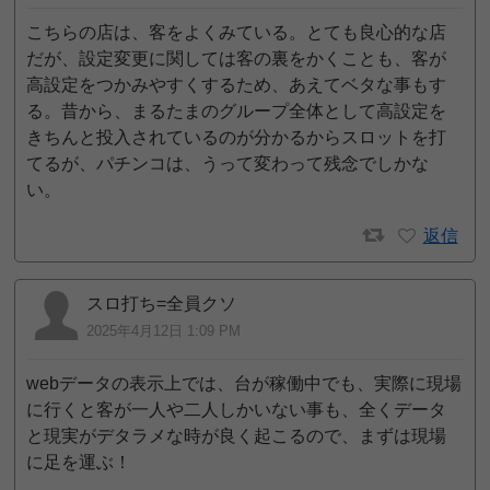
こちらの店は、客をよくみている。とても良心的な店
だが、設定変更に関しては客の裏をかくことも、客が
高設定をつかみやすくするため、あえてベタな事もす
る。昔から、まるたまのグループ全体として高設定を
きちんと投入されているのが分かるからスロットを打
てるが、パチンコは、うって変わって残念でしかな
い。
返信
スロ打ち=全員クソ
2025年4月12日 1:09 PM
webデータの表示上では、台が稼働中でも、実際に現場
に行くと客が一人や二人しかいない事も、全くデータ
と現実がデタラメな時が良く起こるので、まずは現場
に足を運ぶ！