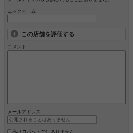
ニックネーム
この店舗を評価する
コメント
メールアドレス
私はロボットではありません