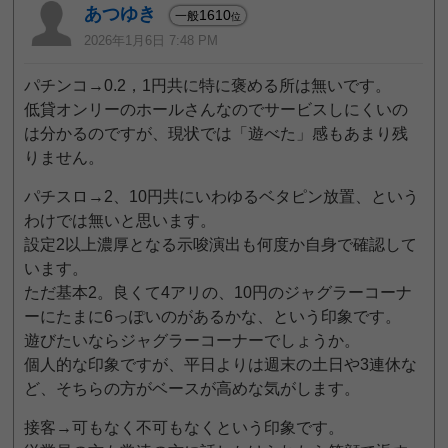
あつゆき
1610
一般
位
2026年1月6日 7:48 PM
パチンコ→0.2，1円共に特に褒める所は無いです。
低貸オンリーのホールさんなのでサービスしにくいの
は分かるのですが、現状では「遊べた」感もあまり残
りません。
パチスロ→2、10円共にいわゆるベタピン放置、という
わけでは無いと思います。
設定2以上濃厚となる示唆演出も何度か自身で確認して
います。
ただ基本2。良くて4アリの、10円のジャグラーコーナ
ーにたまに6っぽいのがあるかな、という印象です。
遊びたいならジャグラーコーナーでしょうか。
個人的な印象ですが、平日よりは週末の土日や3連休な
ど、そちらの方がベースが高めな気がします。
接客→可もなく不可もなくという印象です。