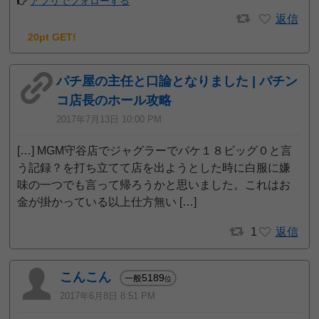
アプリでフォローする
返信
20pt GET!
パチ屋の主任と口論となりました | パチン
コ店長のホール攻略
2017年7月13日 10:00 PM
[…] MGM守谷店でジャグラーでバケ１８ビッグ０と言
う記録？を打ち立てて店を出ようとした時に白服に嫌
味の一つでも言って帰ろうかと思いました。これはお
金が掛かっている以上仕方無い […]
1
返信
こんこん
5189
一般
位
2017年6月8日 8:51 PM