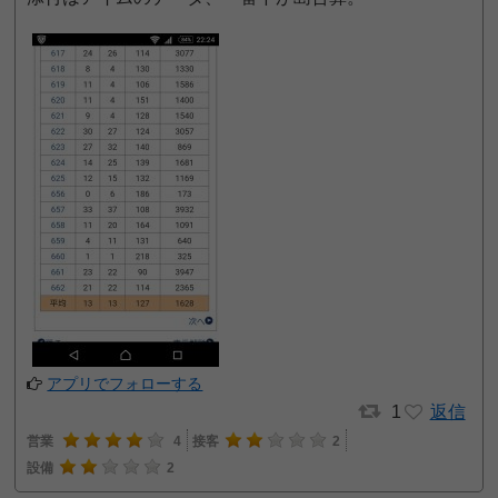
アプリでフォローする
1
返信
営業
4
接客
2
設備
2