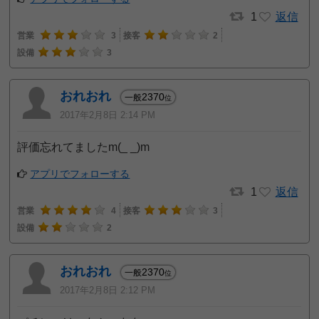
1
返信
営業
3
接客
2
設備
3
おれおれ
2370
一般
位
2017年2月8日 2:14 PM
評価忘れてましたm(_ _)m
アプリでフォローする
1
返信
営業
4
接客
3
設備
2
おれおれ
2370
一般
位
2017年2月8日 2:12 PM