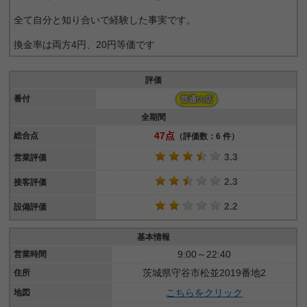
全て自分と知り合いで経験した事実です。
換金率は両方4円、20円等価です
評価
番付
普通の店
全期間
47点
総合点
（評価数：6 件）
3.3
営業評価
2.3
接客評価
2.2
設備評価
基本情報
9:00～22:40
営業時間
茨城県守谷市松並2019番地2
住所
こちらをクリック
地図