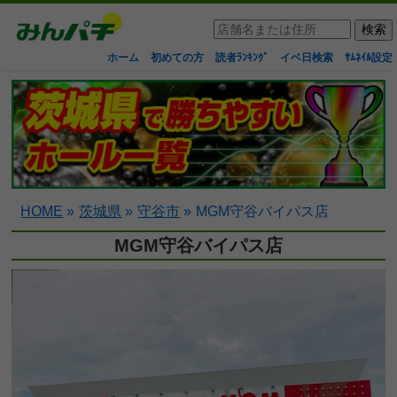
ホーム
初めての方
読者ﾗﾝｷﾝｸﾞ
イベ日検索
ｻﾑﾈｲﾙ設定
HOME
»
茨城県
»
守谷市
»
MGM守谷バイパス店
MGM守谷バイパス店