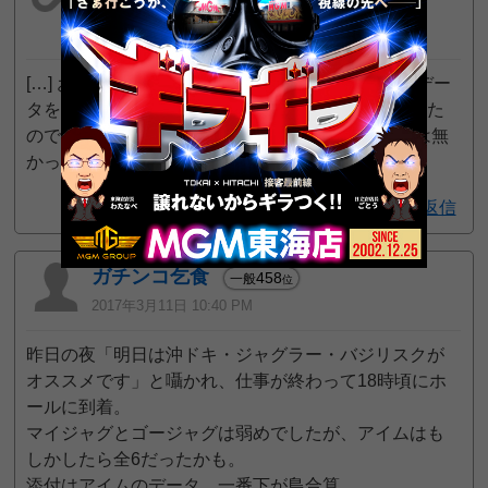
えました | パチンコ店長のホール攻略
2017年5月28日 10:00 PM
[…] お店名は茨城県のMGM守谷バイパス店です。 デー
タを見たら自分がやっていた隣の台も同じ感じだった
ので画像を添付します。 因みに今まではこんな事は無
かったのですが、この間バブ […]
返信
ガチンコ乞食
458
一般
位
2017年3月11日 10:40 PM
昨日の夜「明日は沖ドキ・ジャグラー・バジリスクが
オススメです」と囁かれ、仕事が終わって18時頃にホ
ールに到着。
マイジャグとゴージャグは弱めでしたが、アイムはも
しかしたら全6だったかも。
添付はアイムのデータ、一番下が島合算。