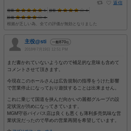
返信
営業
5
接客
4
設備
4
根拠が乏しい為、全ての評価が無効となりました
主役@sti
870
一般
位
2018年7月19日 12:51 PM
まだ書かれていないようなので補足的な意味も含めて
コメントさせて頂きます。
今現在このホールさんは広告規制の指導をうけた影響
で営業停止になっており遊技することは出来ません。
これに乗じて国道を挟んだ向かいの麗都グループの設
定状況が渋めになってきています。
MGM守谷バイパス店は良くも悪くも薄利多売気味な営
業状況だったので早めの営業再開を希望しています。