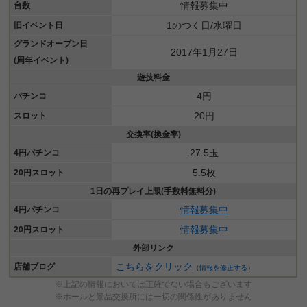
情報募集中
台数
1のつく日/水曜日
旧イベント日
グランドオープン日
2017年1月27日
(周年イベント)
遊技料金
4円
パチンコ
20円
スロット
交換率(換金率)
27.5玉
4円パチンコ
5.5枚
20円スロット
1日の再プレイ上限(手数料無料分)
情報募集中
4円パチンコ
情報募集中
20円スロット
外部リンク
こちらをクリック
店舗ブログ
（
情報を修正する
）
※上記の情報においては正確でない場合もございます
※ホールと景品交換所には一切の関係性がありません