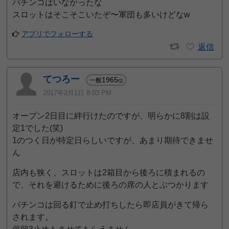
パチンコはいなかったな
スロットはそこそこいたぞ〜軍団も多いけどなw
アプリでフォローする
返信
てつろー
1965
一般
位
2017年2月1日 8:03 PM
オープン2日目に絆行けたのですが、明らかに8割は設
定1でした(笑)
1のつく日が特定日らしいですが、あまり期待できませ
ん
店内も狭く、スロットは2箱目から後ろに積まれるの
で、それを避けるために後ろの席の人とぶつかります
パチンコは回る釘で止め打ちしたら即店員がきて帰ら
されます。