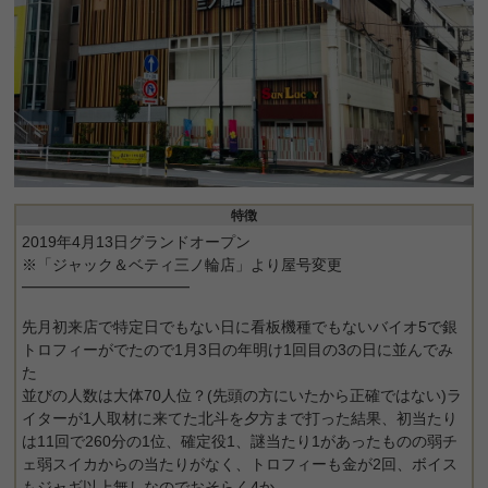
特徴
2019年4月13日グランドオープン
※「ジャック＆ベティ三ノ輪店」より屋号変更
━━━━━━━━━━━
先月初来店で特定日でもない日に看板機種でもないバイオ5で銀
トロフィーがでたので1月3日の年明け1回目の3の日に並んでみ
た
並びの人数は大体70人位？(先頭の方にいたから正確ではない)ラ
イターが1人取材に来てた北斗を夕方まで打った結果、初当たり
は11回で260分の1位、確定役1、謎当たり1があったものの弱チ
ェ弱スイカからの当たりがなく、トロフィーも金が2回、ボイス
もジャギ以上無しなのでおそらく4か