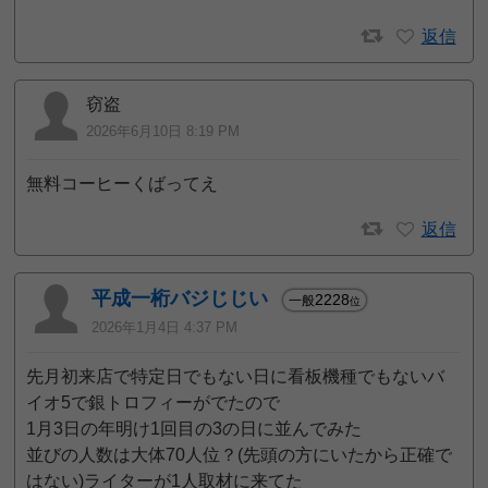
返信
窃盗
2026年6月10日 8:19 PM
無料コーヒーくばってえ
返信
平成一桁バジじじい
2228
一般
位
2026年1月4日 4:37 PM
先月初来店で特定日でもない日に看板機種でもないバ
イオ5で銀トロフィーがでたので
1月3日の年明け1回目の3の日に並んでみた
並びの人数は大体70人位？(先頭の方にいたから正確で
はない)ライターが1人取材に来てた