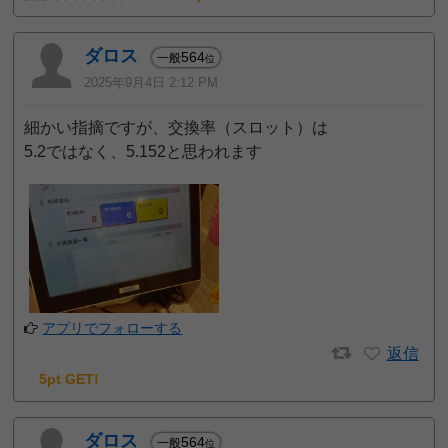
ダロス
564
一般
位
2025年9月4日 2:12 PM
細かい指摘ですが、交換率（スロット）は
5.2ではなく、5.152と思われます
アプリでフォローする
返信
5pt GET!
ダロス
564
一般
位