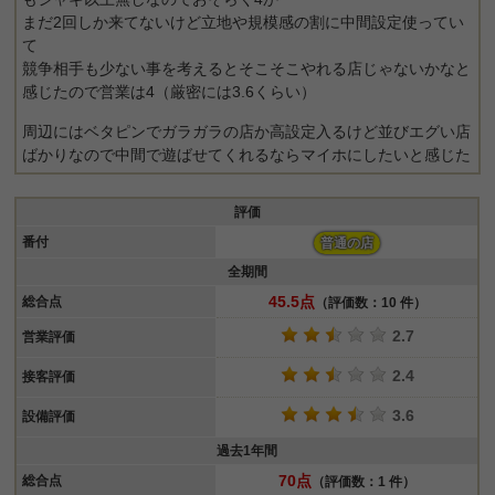
まだ2回しか来てないけど立地や規模感の割に中間設定使ってい
て
競争相手も少ない事を考えるとそこそこやれる店じゃないかなと
感じたので営業は4（厳密には3.6くらい）
周辺にはベタピンでガラガラの店か高設定入るけど並びエグい店
ばかりなので中間で遊ばせてくれるならマイホにしたいと感じた
評価
番付
普通の店
全期間
45.5点
総合点
（評価数：10 件）
2.7
営業評価
2.4
接客評価
3.6
設備評価
過去1年間
70点
総合点
（評価数：1 件）