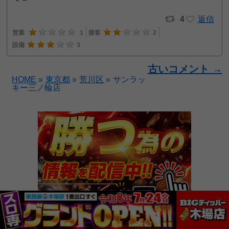
4
返信
営業
1
接客
2
設備
3
古いコメント →
HOME
»
東京都
»
荒川区
»
サンラッ
キー三ノ輪店