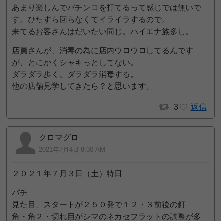
あまり楽しんでパチンコを打てるって感じでは無いで
す。ひたすら回らなくてイライラするので。
来てるお客さんはだいたい同じ。ハイエナ族多し。
店員さんが、消毒の為に店内ウロウロしてるんです
が、とにかくシャキっとしてない。
ダラダラ歩く、ダラダラ消毒する。
他の店舗見学してきたら？と思います。
3
返信
クロマグロ
2021年7月4日 8:30 AM
２０２１年７月３日（土）特日
パチ
見た目、スタートが２５０発で１２・３前後の釘
角・角２・切れ目がシマのネカセフラットの調整が多