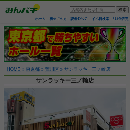
ホーム
初めての方
読者ﾗﾝｷﾝｸﾞ
イベ日検索
ｻﾑﾈｲﾙ設定
HOME
»
東京都
»
荒川区
»
サンラッキー三ノ輪店
サンラッキー三ノ輪店