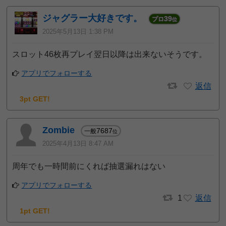
ジャグラー大好きです。
39
プロ
位
2025年5月13日 1:38 PM
スロット46枚再プレイ翌日以降は出来ないそうです。
アプリでフォローする
返信
3pt GET!
Zombie
7687
一般
位
2025年4月13日 8:47 AM
周年でも一時間前にくれば抽選漏れはない
アプリでフォローする
1
返信
1pt GET!