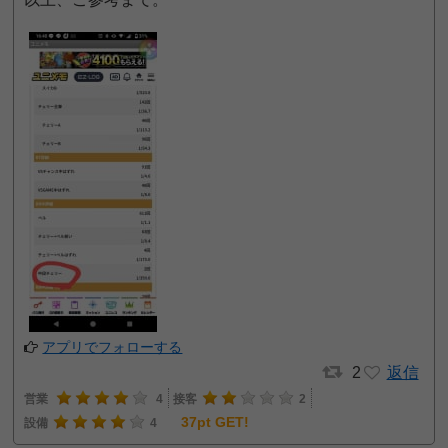
アプリでフォローする
2
返信
営業
4
接客
2
37pt GET!
設備
4