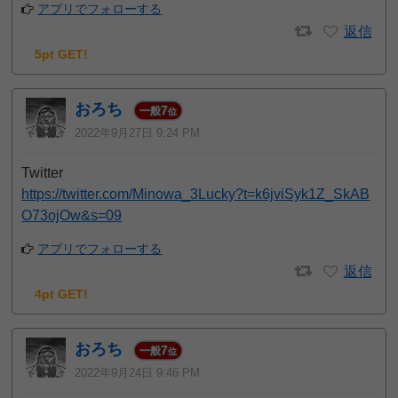
アプリでフォローする
返信
5pt GET!
おろち
7
一般
位
2022年9月27日 9:24 PM
Twitter
https://twitter.com/Minowa_3Lucky?t=k6jviSyk1Z_SkAB
O73ojOw&s=09
アプリでフォローする
返信
4pt GET!
おろち
7
一般
位
2022年9月24日 9:46 PM