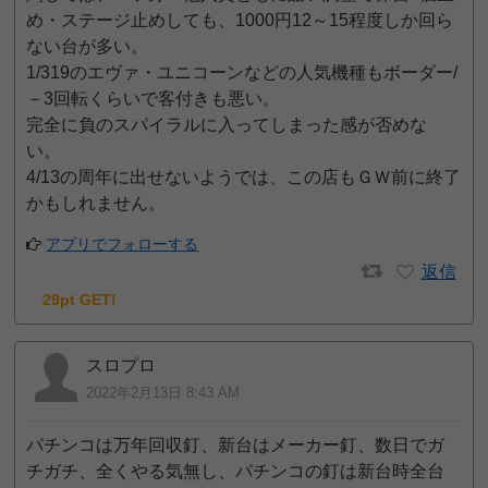
め・ステージ止めしても、1000円12～15程度しか回ら
ない台が多い。
1/319のエヴァ・ユニコーンなどの人気機種もボーダー/
－3回転くらいで客付きも悪い。
完全に負のスパイラルに入ってしまった感が否めな
い。
4/13の周年に出せないようでは、この店もＧＷ前に終了
かもしれません。
アプリでフォローする
返信
29pt GET!
スロプロ
2022年2月13日 8:43 AM
パチンコは万年回収釘、新台はメーカー釘、数日でガ
チガチ、全くやる気無し、パチンコの釘は新台時全台