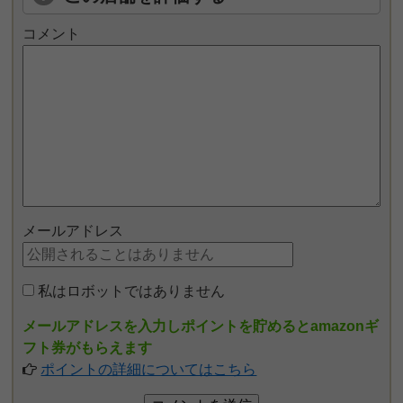
コメント
メールアドレス
私はロボットではありません
メールアドレスを入力しポイントを貯めるとamazonギ
フト券がもらえます
ポイントの詳細についてはこちら