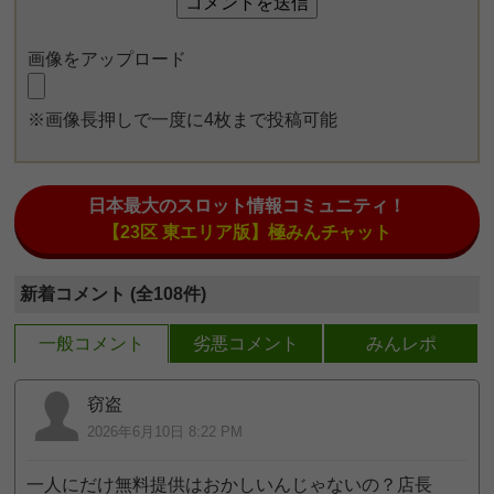
画像をアップロード
※画像長押しで一度に4枚まで投稿可能
日本最大のスロット情報コミュニティ！
【23区 東エリア版】極みんチャット
新着コメント (全108件)
一般コメント
劣悪コメント
みんレポ
窃盗
2026年6月10日 8:22 PM
一人にだけ無料提供はおかしいんじゃないの？店長