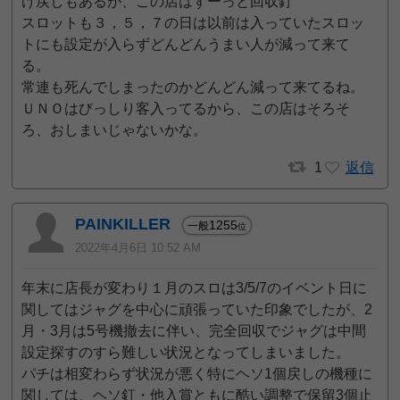
け戻しもあるが、この店はずーっと回収釘
スロットも３，５，７の日は以前は入っていたスロッ
トにも設定が入らずどんどんうまい人が減って来て
る。
常連も死んでしまったのかどんどん減って来てるね。
ＵＮＯはびっしり客入ってるから、この店はそろそ
ろ、おしまいじゃないかな。
1
返信
PAINKILLER
1255
一般
位
2022年4月6日 10:52 AM
年末に店長が変わり１月のスロは3/5/7のイベント日に
関してはジャグを中心に頑張っていた印象でしたが、2
月・3月は5号機撤去に伴い、完全回収でジャグは中間
設定探すのすら難しい状況となってしまいました。
パチは相変わらず状況が悪く特にヘソ1個戻しの機種に
関しては、ヘソ釘・他入賞ともに酷い調整で保留3個止