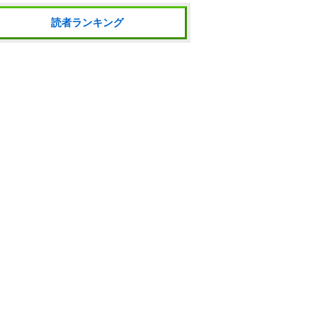
読者ランキング