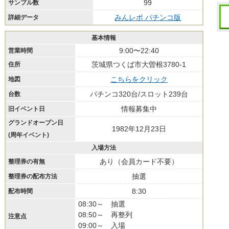
99
サンプル数
みんレポ パチンコ版
詳細データ
基本情報
9:00〜22:40
営業時間
茨城県つくば市大曽根3780-1
住所
こちらをクリック
地図
パチンコ320台/スロット239台
台数
情報募集中
旧イベント日
グランドオープン日
1982年12月23日
(周年イベント)
入場方法
あり（会員カード不要）
整理券の有無
抽選
整理券の配布方法
8:30
配布時間
08:30～ 抽選
08:50～ 再整列
注意点
09:00～ 入場