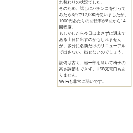
れ替わりの状況でした。
そのため、試しにパチンコを打って
みたら3台で12,000円使いましたが、
1000円あたりの回転率が8回から14
回程度。
もしかしたら今日は出さずに週末で
ある土日に出すのかもしれません
が、多分に名前だけのリニューアル
で出さない、出せないのでしょう。
設備は古く、極一部を除いて椅子の
高さ調節もできず、USB充電口もあ
りません。
Wi-Fiも非常に弱いです。