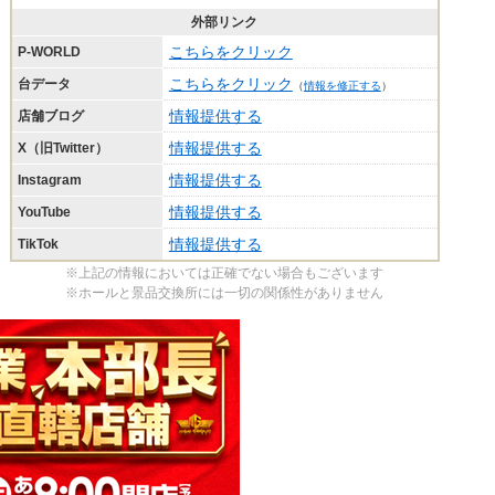
外部リンク
こちらをクリック
P-WORLD
こちらをクリック
台データ
（
情報を修正する
）
情報提供する
店舗ブログ
情報提供する
X（旧Twitter）
情報提供する
Instagram
情報提供する
YouTube
情報提供する
TikTok
※上記の情報においては正確でない場合もございます
※ホールと景品交換所には一切の関係性がありません