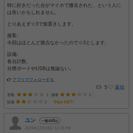
特に好きだった台がマイホで撤去された、という人に
は良いかもしれません。
とりあえず☆3で仮置きします。
接客;
今回はほとんど接点なかったので☆3とします。
設備;
各台計数。
分煙ボードやUSBは無論ない。
アプリでフォローする
5
返信
営業
3
接客
3
54pt GET!
設備
2
ユン
445
一般
位
2019年12月24日 12:29 PM