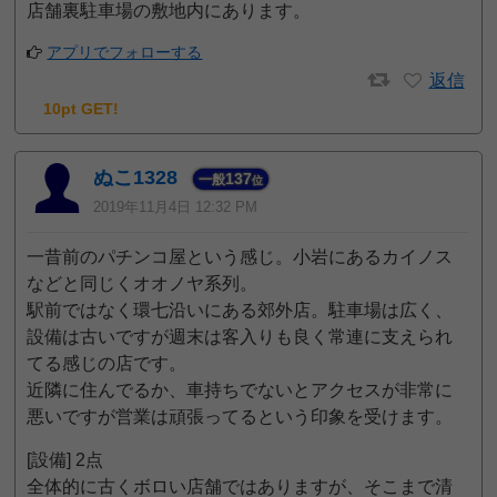
店舗裏駐車場の敷地内にあります。
アプリでフォローする
返信
10pt GET!
ぬこ1328
137
一般
位
2019年11月4日 12:32 PM
一昔前のパチンコ屋という感じ。小岩にあるカイノス
などと同じくオオノヤ系列。
駅前ではなく環七沿いにある郊外店。駐車場は広く、
設備は古いですが週末は客入りも良く常連に支えられ
てる感じの店です。
近隣に住んでるか、車持ちでないとアクセスが非常に
悪いですが営業は頑張ってるという印象を受けます。
[設備] 2点
全体的に古くボロい店舗ではありますが、そこまで清