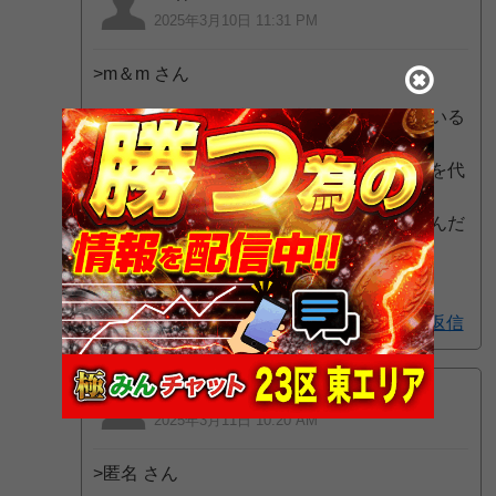
2025年3月10日 11:31 PM
>m＆m さん
見たけど、確かに出ない情報ばかり偏っている
なあ。
これでは不公平やな。何回も違う機種や台を代
えて打ってたら
毎回ハマって出ないというのはないはずなんだ
けどな。
出ている情報だけ書かないのは卑怯やな。
返信
m＆m
2025年3月11日 10:20 AM
>匿名 さん