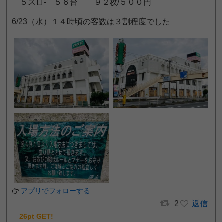
５スロ- ５６台 ９２枚/５００円
6/23（水）１４時頃の客数は３割程度でした
アプリでフォローする
2
返信
26pt GET!