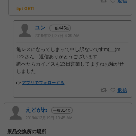
返信
5pt GET!
ユン
445
一般
位
2019年12月27日 4:39 AM
亀レスになってしまって申し訳ないですm(__)m
123さん 返信ありがとうございます
調べたらカイノスも23日営業してますねお騒がせ
しました
アプリでフォローする
返信
えどがわ
314
一般
位
2019年12月19日 10:45 AM
景品交換所の場所