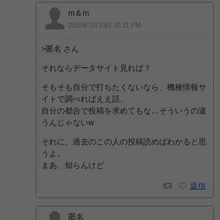
m＆m
2025年3月10日 10:21 PM
>匿名 さん
それならデータサイト見れば？
そもそも自分で打ちたくないなら、機種情報サ
イトで調べればええ話。
自分の都合で投稿を求めてもな…そういうの違
うんじゃないw
それに、過去のこの人の投稿読めばわかると思
うよ。
まあ、知らんけど
返信
匿名