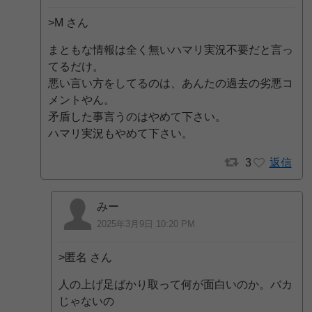
>M さん
まともな情報は全く無いハマリ実況不要だと言っ
てるだけ。
悪い言い方をしてるのは、あんたの過去の劣悪コ
メントやん。
矛盾した事言うのはやめて下さい。
ハマリ実況もやめて下さい。
3
返信
みー
2025年3月9日 10:20 PM
>匿名 さん
人の上げ足ばかり取って何が面白いのか。バカ
じゃないの