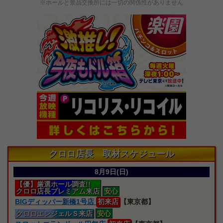
※ホールと景品交換所には一切の関係性がありません
クロロ店長 取材スケジュール
8月9日(日)
【優】厳選ホール調査!!
クロロ店長プレミアム来店
安心
BIGディッパー新橋1号店
初来店
【東京都】
クロロエンジェルＳ来店
安心