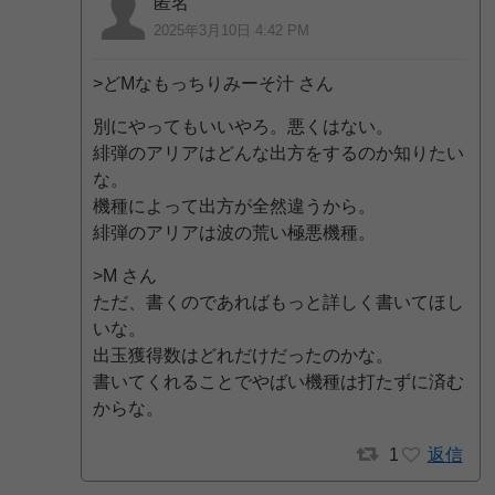
匿名
2025年3月10日 4:42 PM
>どMなもっちりみーそ汁 さん
別にやってもいいやろ。悪くはない。
緋弾のアリアはどんな出方をするのか知りたい
な。
機種によって出方が全然違うから。
緋弾のアリアは波の荒い極悪機種。
>M さん
ただ、書くのであればもっと詳しく書いてほし
いな。
出玉獲得数はどれだけだったのかな。
書いてくれることでやばい機種は打たずに済む
からな。
1
返信