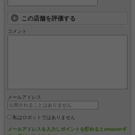
この店舗を評価する
コメント
メールアドレス
私はロボットではありません
メールアドレスを入力しポイントを貯めるとamazonギ