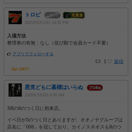
トロピ
2
一般
位
2021年6月23日 10:32 PM
入場方法
整理券の有無：なし（並び順で会員カード不要）
アプリでフォローする
1
返信
5pt GET!
悪党どもに墓標はいらぬ
6
プロ
位
2020年3月9日 8:45 AM
3/8の8のつく日に初来店。
イベ日が3のつく日とありますが、オオノヤグループは
店名に「008」を冠しており、カイノスネオスも8のつ