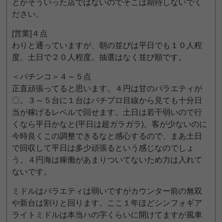
とかそういった店ではないのでそこは期待しないでく
ださい。
[営業]４点
わりと通っていますが、朝の並びは平日でも１０人程
度、土日で２０人程度。抽選はなく並び順です。
＜パチンコ＞４～５点
正直頑張ってると思います。４円は甘のバラエティが
〇。３～５台に１台はパチプロ目線から見ても十分日
当が稼げるレベルで回せます。土日は若干弱いので行
くなら平日かなと(平日は超ガラガラ)。客が少ないのに
今時良くこの調整できるなと感心するので、まあ土日
で回収して平日は多少頑張るという感じなのでしょ
う。４円海は稼働があまりついてないため力は入れて
ないです。
ミドルはバラエティは弱いですがカウンター前の無双
や新台は割りと回ります。ここ１年ほどシンフォギア
ライトミドルは本当ハの字くらいに開けてますが風車