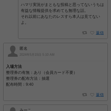
ハマリ実況がまともな投稿と思ってないうちは
有益な情報提供を求めても無理な話。
それ以前にあなたのレスすら本人は見てない
よ。
返信
匿名
2024年5月15日 5:10 AM
入場方法
整理券の有無：あり（会員カード不要）
整理券の配布方法：抽選
配布時間：9:40
返信
みーこ