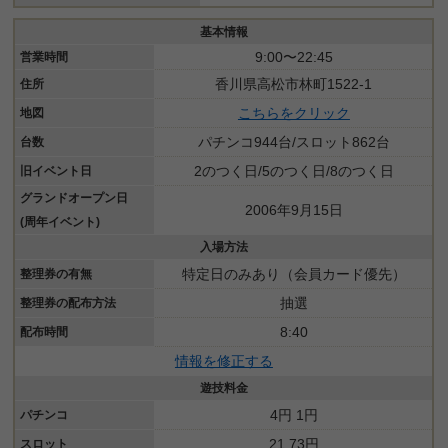
基本情報
9:00〜22:45
営業時間
香川県高松市林町1522-1
住所
こちらをクリック
地図
パチンコ944台/スロット862台
台数
2のつく日/5のつく日/8のつく日
旧イベント日
グランドオープン日
2006年9月15日
(周年イベント)
入場方法
特定日のみあり（会員カード優先）
整理券の有無
抽選
整理券の配布方法
8:40
配布時間
情報を修正する
遊技料金
4円 1円
パチンコ
21.73円
スロット