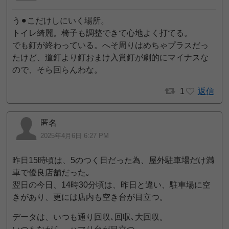
う⚫︎こだけしにいく場所。
トイレ綺麗。椅子も調整できて心地よく打てる。
でも釘が終わっている。へそ周りはめちゃプラスだっ
たけど、道釘より釘おまけ入賞釘が劇的にマイナスな
ので、そら回らんわな。
1
返信
匿名
2025年4月6日 6:27 PM
昨日15時頃は、5のつく日だった為、屋外駐車場だけ満
車で優良店舗だった｡
翌日の今日、14時30分頃は、昨日と違い、駐車場に空
きがあり、更には店内も空き台が目立つ。
データは、いつも通り回収､回収､大回収。