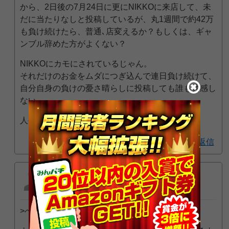
から、2日後の7月24日に更にNIKKOに来店して、未
だに当たりなしと投稿しているが、丸1週間で約42万
も負け続けたら、普通､店変えるか？もしくは、ギャ
ンブル辞めた方がよくない？
NIKKOにカモにされているじゃん。
それだけのお金をムダにつぎ込んで連日負け続けて、
自分自身の負けの憂さ晴らしに投稿しても誰も共感し
ない。
人生破滅の道を確実に歩み続けている。
返信
匿名
2025年7月25日 6:27 AM
>べしまんら さん