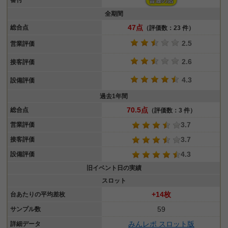
番付
普通の店
全期間
47点
総合点
（評価数：23 件）
2.5
営業評価
2.6
接客評価
4.3
設備評価
過去1年間
70.5点
総合点
（評価数：3 件）
3.7
営業評価
3.7
接客評価
4.3
設備評価
旧イベント日の実績
スロット
+14枚
台あたりの平均差枚
59
サンプル数
みんレポ スロット版
詳細データ