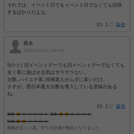
それでは、イベント日でもイベント日でなくても回収
するばかりだよな。
1
返信
匿名
2025年1月5日 2:54 PM
5のつく旧イベントデーでも旧イベントデーでなくても
全く客に遊ばせる気はサラサラない。
台数､ハイエナ客､徘徊老人がムダに多いだけ。
さすが、西日本最大台数を導入している意味がある
ね。
1
返信
営業
1
接客
2
設備
2
根拠が乏しい為、全ての評価が無効となりました