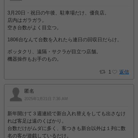
3月20日・祝日の午後、駐車場だけ、優良店。
店内はガラガラ。
空き台数がよく目立つ。
1806台なんて台数を入れたら連日の回収日だらけ。
ボッタクリ、遠隔・サクラが目立つ店舗。
機器操作もお手のもの。
1
返信
匿名
2025年1月21日 7:36 AM
新年開けて３週連続で新台入れ替えをしても出さなけ
れば客足は遠のくばかり。
台数だけがムダに多く、客つきも新台以外は１列に数
名の客が遊戯しているだけ。