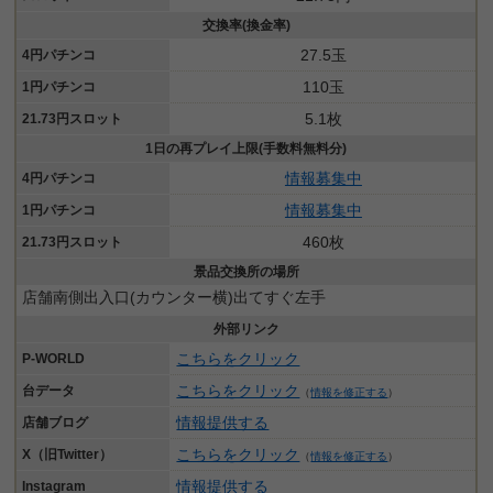
交換率(換金率)
27.5玉
4円パチンコ
110玉
1円パチンコ
5.1枚
21.73円スロット
1日の再プレイ上限(手数料無料分)
情報募集中
4円パチンコ
情報募集中
1円パチンコ
460枚
21.73円スロット
景品交換所の場所
店舗南側出入口(カウンター横)出てすぐ左手
外部リンク
こちらをクリック
P-WORLD
こちらをクリック
台データ
（
情報を修正する
）
情報提供する
店舗ブログ
こちらをクリック
X（旧Twitter）
（
情報を修正する
）
情報提供する
Instagram