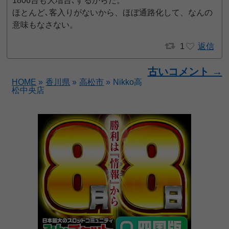
1806台も大増台､するからだ。
ほとんど､客入りがないから、ほぼ通路化して、なんの
意味もなさない。
1
返信
古いコメント →
HOME
»
香川県
»
高松市
»
Nikko高
松中央店