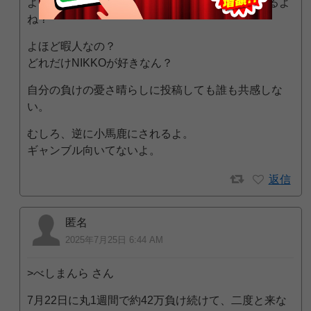
よく1週間で約42万も負け続けているお店に通えるよ
ね？
よほど暇人なの？
どれだけNIKKOが好きなん？
自分の負けの憂さ晴らしに投稿しても誰も共感しな
い。
むしろ、逆に小馬鹿にされるよ。
ギャンブル向いてないよ。
返信
匿名
2025年7月25日 6:44 AM
>べしまんら さん
7月22日に丸1週間で約42万負け続けて、二度と来な