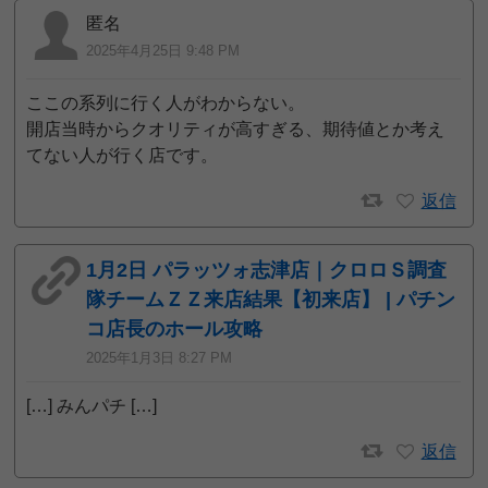
匿名
2025年4月25日 9:48 PM
ここの系列に行く人がわからない。
開店当時からクオリティが高すぎる、期待値とか考え
てない人が行く店です。
返信
1月2日 パラッツォ志津店｜クロロＳ調査
隊チームＺＺ来店結果【初来店】 | パチン
コ店長のホール攻略
2025年1月3日 8:27 PM
[…] みんパチ […]
返信