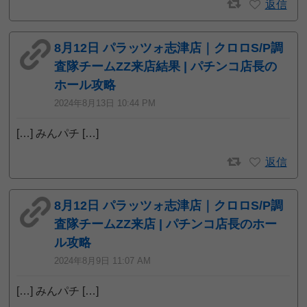
返信
8月12日 パラッツォ志津店｜クロロS/P調
査隊チームZZ来店結果 | パチンコ店長の
ホール攻略
2024年8月13日 10:44 PM
[…] みんパチ […]
返信
8月12日 パラッツォ志津店｜クロロS/P調
査隊チームZZ来店 | パチンコ店長のホー
ル攻略
2024年8月9日 11:07 AM
[…] みんパチ […]