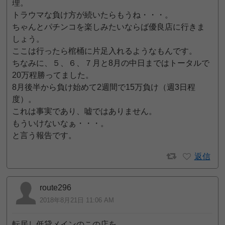
理。
トラウマな負け方が続いたらもうね・・・。
ちゃんとパチンコを楽しみたいならば優良店に行きま
しょう。
ここは行ったら棺桶に片足入れるようなもんです。
ちなみに、５、６、７月と8月の中日まではトータルで
20万程勝ってました。
8月後半から負け始めて2週間で15万負け（週3日程
度）。
これは事実であり、嘘ではありません。
もういけないなぁ・・・。
と言う報告です。
返信
route296
2018年8月21日 11:06 AM
転居し低貸メインのこの店を