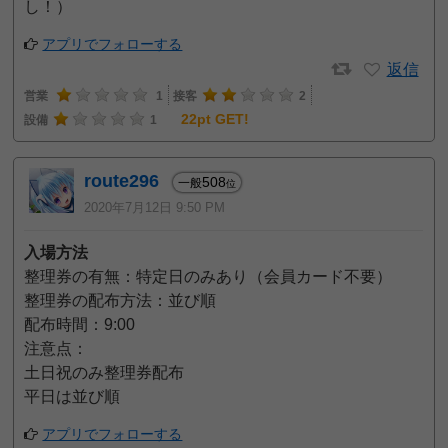
し！）
アプリでフォローする
返信
営業
1
接客
2
22pt GET!
設備
1
route296
508
一般
位
2020年7月12日 9:50 PM
入場方法
整理券の有無：特定日のみあり（会員カード不要）
整理券の配布方法：並び順
配布時間：9:00
注意点：
土日祝のみ整理券配布
平日は並び順
アプリでフォローする