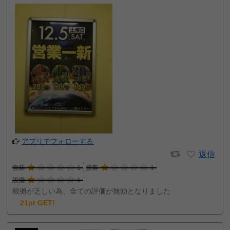
アプリでフォローする
返信
営業
1
接客
1
設備
1
根拠が乏しい為、全ての評価が無効となりました
21pt GET!