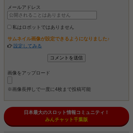
メールアドレス
私はロボットではありません
サムネイル画像が設定できるようになりました♪
設定してみる
画像をアップロード
※画像長押しで一度に4枚まで投稿可能
日本最大のスロット情報コミュニティ！
みんチャット千葉版