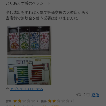
とりあえず感のペラシート
少し遠出をすれば人気で等価交換の大型店があり
当店舗で無駄金を使う必要はありませんね
アプリでフォローする
2
返信
営業
2
接客
2