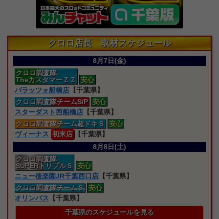
クロロ店長 取材スケジュール
8月7日(金)
クロロ
調査隊
TheカスタマーＺＺ
安心
パラッツォ船橋店
【千葉県】
クロロ
調査隊
チームS/P
安心
スターダスト西船橋店
【千葉県】
クロロ
調査隊
チーム超ドキＳ
安心
ヴィーナス
初来店
【千葉県】
8月8日(土)
クロロ
調査隊
SUPERトリプルＳ
安心
ニュー後楽園JR千葉西口店
【千葉県】
クロロ
調査隊
チームＳ
安心
オリンパス
【千葉県】
千葉県のスケジュールを見る