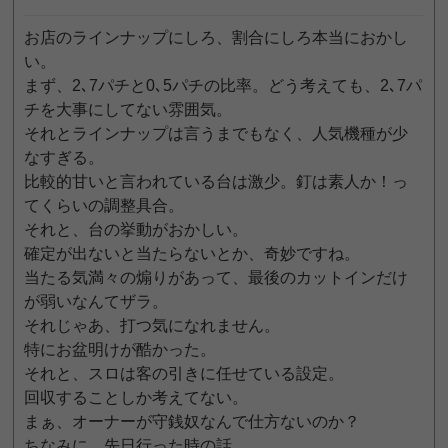
お店のラインナップにしろ、割合にしろ本当におかし
い。
まず、2､7パチと0､5パチの比率。どう考えても、2､7パ
チを大事にしてない雰囲気。
それとラインナップは言うまでもなく、人気機種が少
なすぎる。
比較的甘いと言われている台は激少。釘は素人か！っ
てくらいの調整具合。
それと、台の挙動がおかしい。
確定が出ないと当たらないとか、奇妙ですね。
当たる気満々の煽りがあって、最後のカットインだけ
が弱いなんてザラ。
それじゃあ、打つ気になれません。
特にお盆明けが酷かった。
それと、スロは客の引きに任せている設定。
回収することしか考えてない。
まぁ、オーナーが守銭奴なんで仕方ないのか？
ちなみに、先日行った時の話。