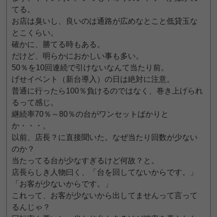
てる。
お店は臭いし、良いのは通路が広めなとこと低貸玉な
とこくらい。
確かに、勝てる時もある。
だけど、明らかにおかしい事も多い。
50％を10回連続で引けないなんて当たり前。
げせイベント（新台導入）の日は絶対に注意。
普通に行ったら100％負けるのではなく、巻き上げられ
るって感じ。
継続率70％～80％の台がワンセットばかりと
か・・・。
以前、店長？に直接聞いた。なぜ当たり回数が少ない
のか？
当たってる台が少なすぎるけど何故？と。
店長らしき人物曰く、「台を回してないからです。」
「お客が少ないからです。」
これって、お客が少ないから出してませんって言って
るんじゃ？