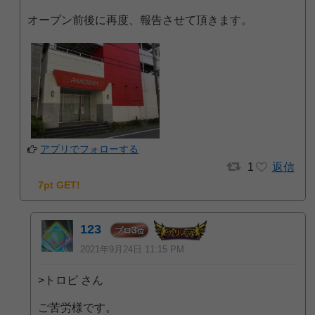
オープン前後に再度、報告させて頂きます。
アプリでフォローする
1
返信
7pt GET!
123
3
プロ
位
2021年9月24日 11:15 PM
>トロピ さん
ご苦労様です。