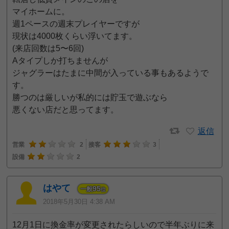
マイホームに。
週1ペースの週末プレイヤーですが
現状は4000枚くらい浮いてます。
(来店回数は5〜6回)
Aタイプしか打ちませんが
ジャグラーはたまに中間が入っている事もあるようで
す。
勝つのは厳しいが私的には貯玉で遊ぶなら
悪くない店だと思ってます。
返信
営業
2
接客
3
設備
2
はやて
95
一般
位
2018年5月30日 4:38 AM
12月1日に換金率が変更されたらしいので半年ぶりに来