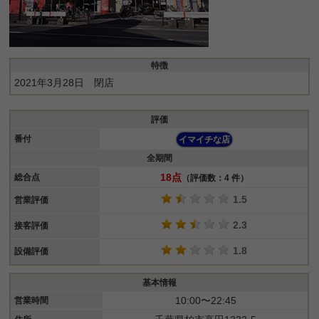
特徴
2021年3月28日 閉店
評価
番付
イマイチな店
全期間
18点
総合点
（評価数：4 件）
1.5
営業評価
2.3
接客評価
1.8
設備評価
基本情報
10:00〜22:45
営業時間