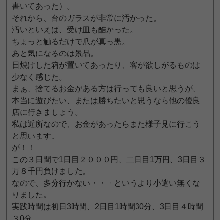
書いてあった）。
それから、台のガラスが非常に汚かった。
汚いといえば、受け皿も酷かった。
ちょっと触るだけで爪が真っ黒。
あと気になるのは景品。
日焼けした箱が置いてあったり、客が欲しがるものは
少なく感じた。
まぁ、捨てるお金がある方は行っても良いと思うが、
本当に遊びたい、または勝ちたいと思うなら他の優良
店に行きましょう。
私は近所なので、お金があったらまた様子見に行こう
と思います。
が！！
この３日間で1日目２０００円、二日目1万円、3日目３
万８千円負けました。
なので、多分行かない・・・というより小遣い無くな
りました。
実践時間は初日3時間、2日目1時間30分、3日目４時間
３0分。