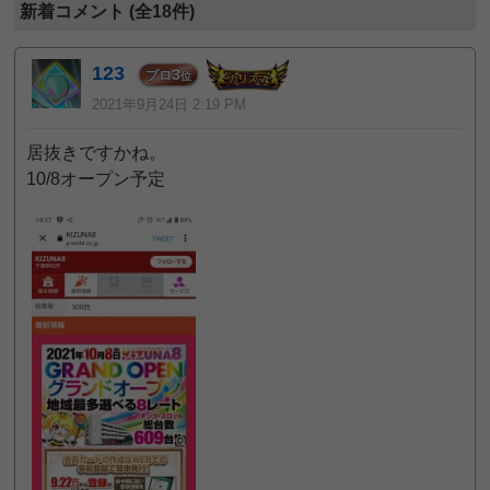
新着コメント (全18件)
123
3
プロ
位
2021年9月24日 2:19 PM
居抜きですかね。
10/8オープン予定