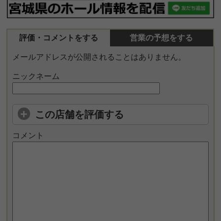
評価・コメントをする
営業の予想をする
メールアドレスが公開されることはありません。
ニックネーム
この店舗を評価する
コメント