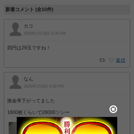
新着コメント (全10件)
カコ
2026年2月19日 9:39 AM
四円は29玉ですね！
返信
なん
2025年2月8日 8:59 PM
換金率下がってました
1600枚くらいで28000ソシー