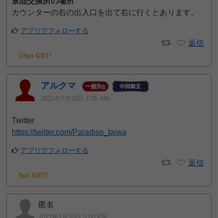
景品交換所の場所
カウンターの右の出入口を出て右に行くとあります。
アプリでフォローする
返信
15pt GET!
アルクマ
9
一般
位
2021年7月16日 7:35 AM
Twitter
https://twitter.com/Paradiso_taiwa
アプリでフォローする
返信
5pt GET!
匿名
2021年1月10日 5:00 PM