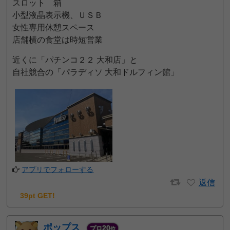
スロット 箱
小型液晶表示機、ＵＳＢ
女性専用休憩スペース
店舗横の食堂は時短営業
近くに「パチンコ２２ 大和店」と
自社競合の「パラディソ 大和ドルフィン館」
アプリでフォローする
返信
39pt GET!
ポップス
20
プロ
位