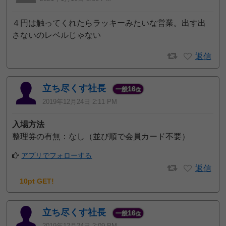
４円は触ってくれたらラッキーみたいな営業。出す出
さないのレベルじゃない
返信
立ち尽くす社長
16
一般
位
2019年12月24日 2:11 PM
入場方法
整理券の有無：なし（並び順で会員カード不要）
アプリでフォローする
返信
10pt GET!
立ち尽くす社長
16
一般
位
2019年12月24日 2:09 PM