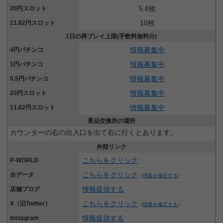
5.8枚
20円スロット
10枚
11.62円スロット
1日の再プレイ上限(手数料無料分)
情報募集中
4円パチンコ
情報募集中
1円パチンコ
情報募集中
0.5円パチンコ
情報募集中
20円スロット
情報募集中
11.62円スロット
景品交換所の場所
カウンターの右の出入口を出て右に行くとあります。
外部リンク
こちらをクリック
P-WORLD
こちらをクリック
台データ
（
情報を修正する
）
情報提供する
店舗ブログ
こちらをクリック
X（旧Twitter）
（
情報を修正する
）
情報提供する
Instagram