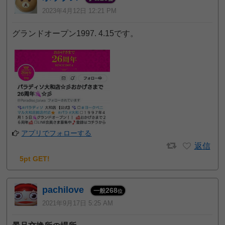
2023年4月12日 12:21 PM
グランドオープン1997. 4.15です。
アプリでフォローする
返信
5pt GET!
pachilove
268
一般
位
2021年9月17日 5:25 AM