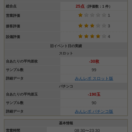
25点
総合点
（評価数：1 件）
1
営業評価
3
接客評価
4
設備評価
旧イベント日の実績
スロット
-30枚
台あたりの平均差枚
99
サンプル数
みんレポ スロット版
詳細データ
パチンコ
-190玉
台あたりの平均差玉
90
サンプル数
みんレポ パチンコ版
詳細データ
基本情報
08:30〜23:30
営業時間