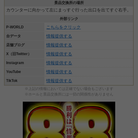
景品交換所の場所
カウンターに向かって左にまっすぐ行った出口を出てすぐ右手。
外部リンク
こちらをクリック
P-WORLD
情報提供する
台データ
情報提供する
店舗ブログ
情報提供する
X（旧Twitter）
情報提供する
Instagram
情報提供する
YouTube
情報提供する
TikTok
※上記の情報においては正確でない場合もございます
※ホールと景品交換所には一切の関係性がありません