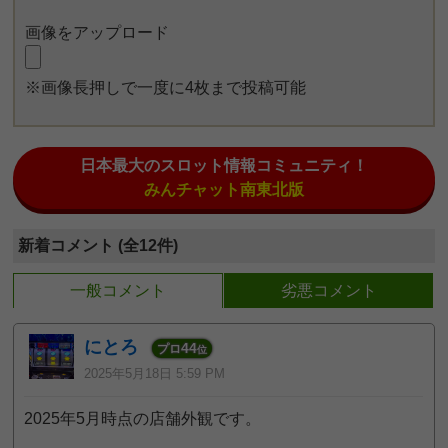
画像をアップロード
※画像長押しで一度に4枚まで投稿可能
日本最大のスロット情報コミュニティ！
みんチャット南東北版
新着コメント (全12件)
一般コメント
劣悪コメント
にとろ
44
プロ
位
2025年5月18日 5:59 PM
2025年5月時点の店舗外観です。