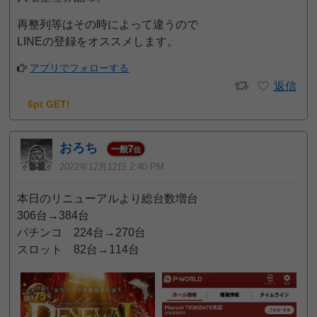
再整列等はその時によって違うので
LINEの登録をオススメします。
アプリでフォローする
返信
6pt GET!
おろち
7
一般
位
2022年12月12日 2:40 PM
本日のリニューアルより総台数増台
306台→384台
パチンコ 224台→270台
スロット 82台→114台