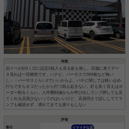
特徴
旧イベの5付く日に設定5投入も見る影も無し。店舗に来てデー
タ見れば一目瞭然です。ハナビ、バーサスで309枚など無い
し・・バーサスくらい2でいいからよ。パチに関しては軽い止め
打ちですらオコだったから打つ気も起きない。釘も良く言えばボ
ーダー割るくらい。人件費削減からか呼び出しランプ押しても見
てくれる店員少ないってのはいいけど、店員同士で話ししててラ
ンプも確認せず、遅れてきても謝りもしない
評価
番付
イマイチな店