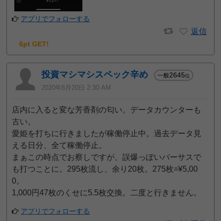
アプリでフォローする
返信
6pt GET!
投資マシマシスペック辛め
2645
一般
位
2020年6月20日 2:30 AM
店内に入ると変な芳香剤の匂い。データカウンターも
古い。
愛姫を打ちに行きましたが稼働停止中。過去データ見
える日分、全て稼働停止。
まぁこの時点でお察しですが、誤爆っぽいバーサスで
も打つことに。295枚流し、余り20枚。275枚=¥5,00
0。
1,000円47枚のくせに5.5枚交換。二度と行きません。
アプリでフォローする