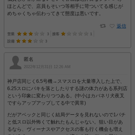
ほとんどで、店員もそいつ等相手に苛ついてる感じが
めちゃくちゃ伝わってきて態度は悪いです。
返信
営業
3
接客
1
設備
3
匿名
2022年12月31日 12:26 AM
神戸店同じく6.5号機→スマスロを大量導入した上で、
6.25スロにバキを落としたりする謎の体力がある系列店
という印象に変わりつつある。(中小はカバネリ犬夜叉
ですらアップアップしてる中で異常)
だがアベックと同じく結局データを見れないので1パチ
と低スロ以外怖くて触れたもんじゃない。狙い目があ
るなら、ヴィーナスやアクセスの客も行く機会も増え