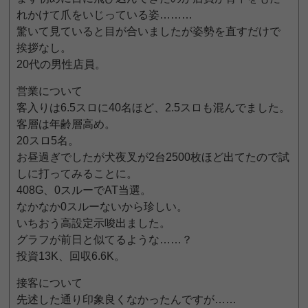
れかけて爪をいじっている姿………
驚いて見ていると目が合いましたが姿勢を直すだけで
挨拶なし。
20代の男性店員。
営業について
客入りは6.5スロに40名ほど、2.5スロも混んでました。
客層は年齢層高め。
20スロ5名。
お昼過ぎでしたが犬夜叉が2台2500枚ほど出てたので試
しに打ってみることに。
408G、0スルーでAT当選。
なかなか0スルーないから珍しい。
いちおう高設定示唆出ました。
グラフが前日と似てるような……？
投資13K、回収6.6K。
接客について
先述した通り印象良くなかったんですが……