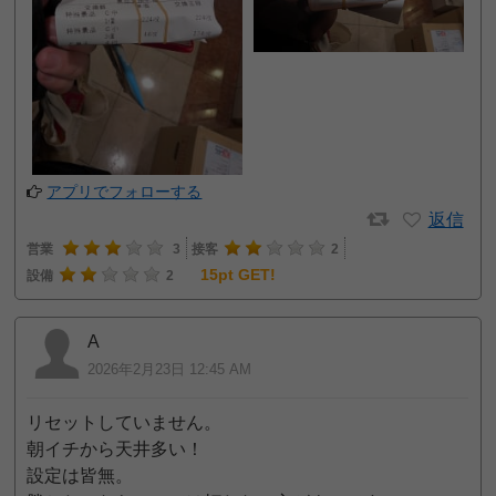
アプリでフォローする
返信
営業
3
接客
2
15pt GET!
設備
2
A
2026年2月23日 12:45 AM
リセットしていません。
朝イチから天井多い！
設定は皆無。