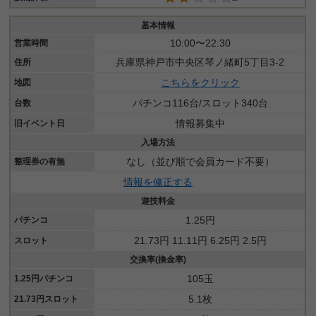
基本情報
10:00〜22:30
営業時間
兵庫県神戸市中央区琴ノ緒町5丁目3-2
住所
こちらをクリック
地図
パチンコ116台/スロット340台
台数
情報募集中
旧イベント日
入場方法
なし（並び順で会員カード不要）
整理券の有無
情報を修正する
遊技料金
1.25円
パチンコ
21.73円 11.11円 6.25円 2.5円
スロット
交換率(換金率)
105玉
1.25円パチンコ
5.1枚
21.73円スロット