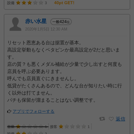
40pt GET!
設備
3
赤い水星
424
一般
位
2020年1月5日 12:30 AM
リセット恩恵ある台は据置が基本。
高設定挙動もなくベタピンか最高設定が2だと思いま
す。
店の質？も悪くメダル補給が少量で少し出すと何度も
店員を呼ぶ必要あります。
呼んでも店員直ぐにきませんし。
低貸がたくさんあるので、どんな台が知りたい時に行
く以外は打てません。
パチも保留が溜まることはない調整です。
アプリでフォローする
返信
営業
1
接客
1
設備
2