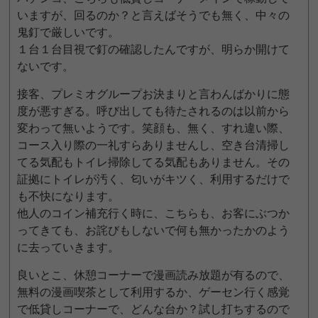
いますが、回るのか？と言えばそうでも無く、中々の
鬼釘で厳しいです。
１台１台目視で釘の確認したんですが、明らか開けて
ないです。
接客、プレミオグループお決まりと言わんばかりに態
度が悪すぎる。呼び出しても待たされるのは以前から
変わって無いようです。笑顔も、無く、すれ違い際、
コース入り際の一礼すらありませんし、空き台清掃し
てる気配もトイレ掃除してる気配もありません。その
証拠にトイレが汚く、匂いがキツく、利用するだけで
も不快になります。
他人のコイン補充行く時に、こちらも、お客にぶつか
ってきても、お詫びもしないで何も無かったかのよう
に去っていきます。
良いとこ、休憩コーナーで漫画読み放題が有るので、
無料の漫画喫茶として利用するか、ゲーセン行く感覚
で低貸しコーナーで、どんな台か？試し打ちするので