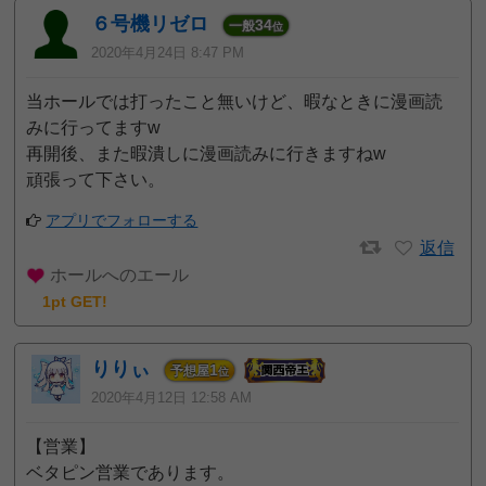
６号機リゼロ
34
一般
位
2020年4月24日 8:47 PM
当ホールでは打ったこと無いけど、暇なときに漫画読
みに行ってますw
再開後、また暇潰しに漫画読みに行きますねw
頑張って下さい。
アプリでフォローする
返信
ホールへのエール
1pt GET!
りりぃ
1
予想屋
位
2020年4月12日 12:58 AM
【営業】
ベタピン営業であります。