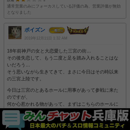
通常営業のみにフォーカスしている評価の為、営業評価が無効
となりました
ポイズン
1
一般
位
2019年12月11日 1:32 AM
18年前神戸の女と大恋愛した三宮の街…
その後失恋して、もう二度と足を踏み入れることはな
いだろう…
そう思いながら生きてきて、まさに今日はその時以来
の三宮上陸です。
今日は三宮のとあるホールに用事があって参戦に来た
のですが、
何か心惹かれる物があって、まずはこちらのホールに
寄り道を…
正面入り口を抜けると、上と下のフロアに繋がる階段
が見えます。