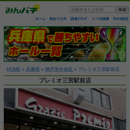
ホーム
初めての方
読者ﾗﾝｷﾝｸﾞ
イベ日検索
ｻﾑﾈｲﾙ設定
HOME
»
兵庫県
»
神戸市中央区
»
プレミオ三宮駅前店
プレミオ三宮駅前店