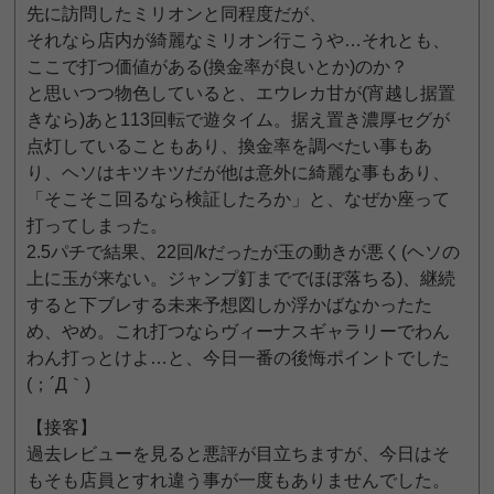
先に訪問したミリオンと同程度だが、
それなら店内が綺麗なミリオン行こうや…それとも、
ここで打つ価値がある(換金率が良いとか)のか？
と思いつつ物色していると、エウレカ甘が(宵越し据置
きなら)あと113回転で遊タイム。据え置き濃厚セグが
点灯していることもあり、換金率を調べたい事もあ
り、ヘソはキツキツだが他は意外に綺麗な事もあり、
「そこそこ回るなら検証したろか」と、なぜか座って
打ってしまった。
2.5パチで結果、22回/kだったが玉の動きが悪く(ヘソの
上に玉が来ない。ジャンプ釘まででほぼ落ちる)、継続
すると下ブレする未来予想図しか浮かばなかったた
め、やめ。これ打つならヴィーナスギャラリーでわん
わん打っとけよ…と、今日一番の後悔ポイントでした
(；´Д｀)
【接客】
過去レビューを見ると悪評が目立ちますが、今日はそ
もそも店員とすれ違う事が一度もありませんでした。