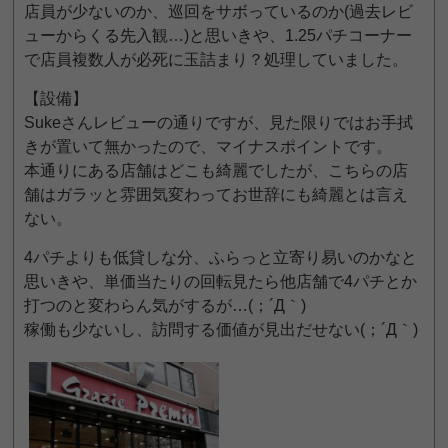
店員が少ないのか、巡回をサボっているのか(過去レビ
ューからくる先入観…)と思いきや、1.25パチコーナー
で店員複数人が必死に玉詰まり？処理していました。
【設備】
Sukeさんレビューの通りですが、見た限りではお手拭
きが置いて無かったので、マイナスポイントです。
本通りにある店舗はどこも綺麗でしたが、こちらの店
舗はガラッと雰囲気変わってお世辞にも綺麗とは言え
ない。
4パチよりも低貸しな分、ふらっと立寄り易いのかなと
思いきや、単価当たりの回転見たら他店舗で4パチとか
打つのと変わらん気がするが…(；´Д｀)
稼働も少ないし、訪問する価値が見出だせない(；´Д｀)