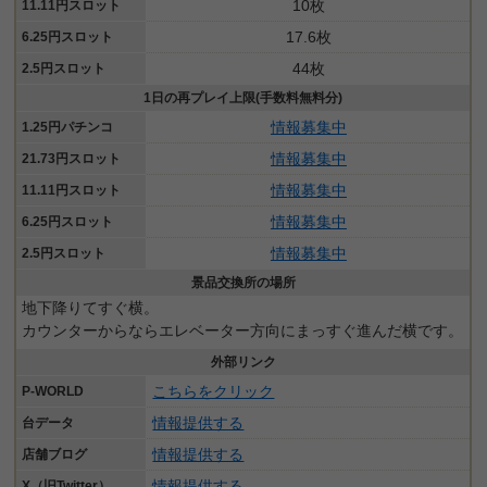
10枚
11.11円スロット
17.6枚
6.25円スロット
44枚
2.5円スロット
1日の再プレイ上限(手数料無料分)
情報募集中
1.25円パチンコ
情報募集中
21.73円スロット
情報募集中
11.11円スロット
情報募集中
6.25円スロット
情報募集中
2.5円スロット
景品交換所の場所
地下降りてすぐ横。
カウンターからならエレベーター方向にまっすぐ進んだ横です。
外部リンク
こちらをクリック
P-WORLD
情報提供する
台データ
情報提供する
店舗ブログ
情報提供する
X（旧Twitter）