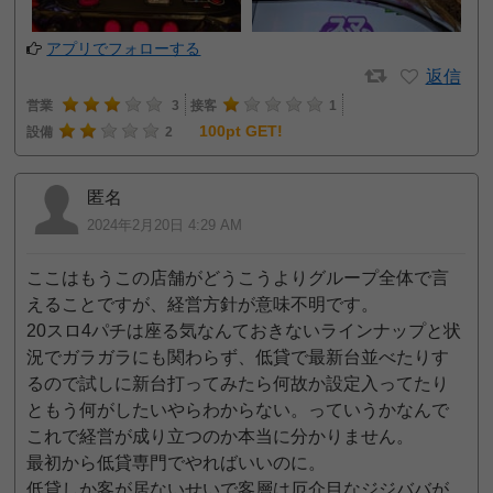
アプリでフォローする
返信
営業
3
接客
1
100pt GET!
設備
2
匿名
2024年2月20日 4:29 AM
ここはもうこの店舗がどうこうよりグループ全体で言
えることですが、経営方針が意味不明です。
20スロ4パチは座る気なんておきないラインナップと状
況でガラガラにも関わらず、低貸で最新台並べたりす
るので試しに新台打ってみたら何故か設定入ってたり
ともう何がしたいやらわからない。っていうかなんで
これで経営が成り立つのか本当に分かりません。
最初から低貸専門でやればいいのに。
低貸しか客が居ないせいで客層は厄介目なジジババが