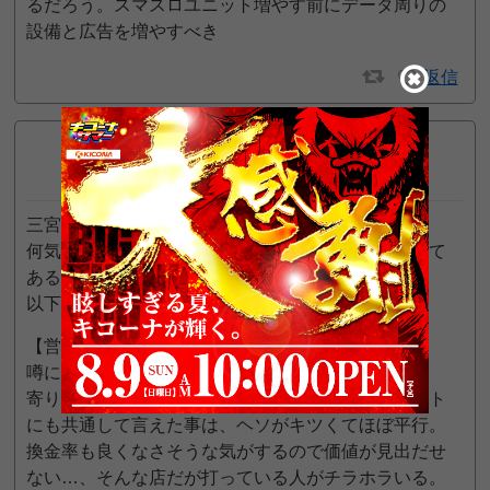
るだろう。スマスロユニット増やす前にデータ周りの
設備と広告を増やすべき
返信
関西圏民
8
プロ
位
2021年3月14日 1:00 AM
三宮3の付く日検証シリーズその5。
何気なく店舗前撮影して、帰宅して見たら元々貼って
ある画像とほぼ同じになってました(；´Д｀)
以下、パチンコのみの所感です。
【営業】
噂に違わぬ釘調整(；´Д｀)
寄り・道にマイナス調整がある台無い台。どのレート
にも共通して言えた事は、ヘソがキツくてほぼ平行。
換金率も良くなさそうな気がするので価値が見出だせ
ない…、そんな店だが打っている人がチラホラいる。