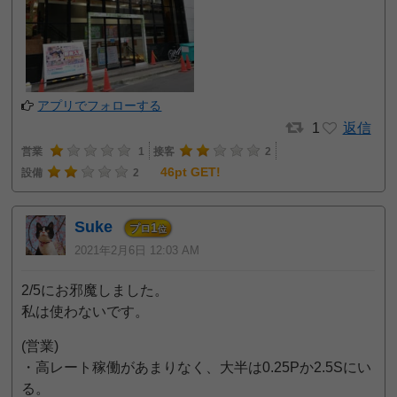
アプリでフォローする
1
返信
営業
1
接客
2
46pt GET!
設備
2
Suke
1
プロ
位
2021年2月6日 12:03 AM
2/5にお邪魔しました。
私は使わないです。
(営業)
・高レート稼働があまりなく、大半は0.25Pか2.5Sにい
る。