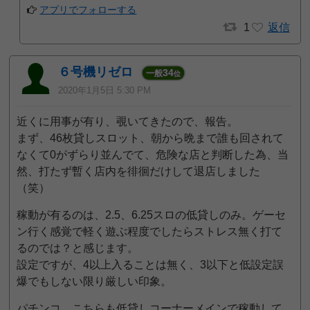
アプリでフォローする
1
返信
６号機リゼロ
34
一般
位
2020年1月5日 5:30 PM
近くに用事が有り、覗いてきたので、報告。
まず、46枚貸しスロット、朝から晩まで誰も回されて
なくて0がずらり並んでて、危険な店と判断した為、当
然、打たず暫く店内を徘徊だけして退店しました
（笑）
稼動が有るのは、2.5、6.25スロの低貸しのみ。ゲーセ
ン行く感覚で軽く遊ぶ程度でしたらストレス無く打て
るのでは？と感じます。
設定ですが、4以上入ることは無く、3以下と低設定誤
爆でもしない限り厳しい印象。
パチンコ、こちらも低貸しコーナーメインで稼動して