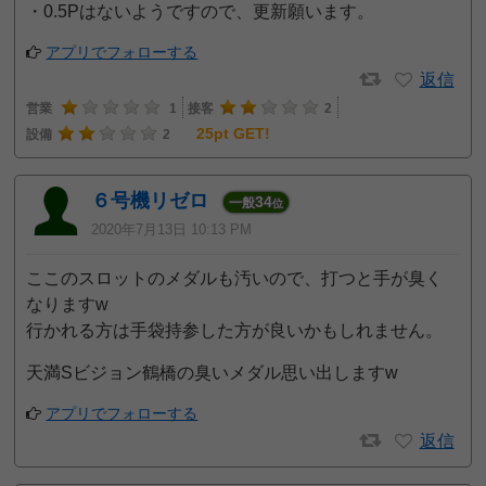
・0.5Pはないようですので、更新願います。
アプリでフォローする
返信
営業
1
接客
2
25pt GET!
設備
2
６号機リゼロ
34
一般
位
2020年7月13日 10:13 PM
ここのスロットのメダルも汚いので、打つと手が臭く
なりますw
行かれる方は手袋持参した方が良いかもしれません。
天満Sビジョン鶴橋の臭いメダル思い出しますw
アプリでフォローする
返信