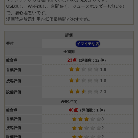
USB無し、Wi-Fi無し、台間狭く、ジュースホルダーも無いの
で、居心地悪いです。
漫画読み放題利用か低価長時間がおすすめ。
評価
番付
イマイチな店
全期間
23点
総合点
（評価数：12 件）
1.9
営業評価
1.6
接客評価
2.3
設備評価
過去1年間
40点
総合点
（評価数：1 件）
3
営業評価
2
接客評価
2
設備評価