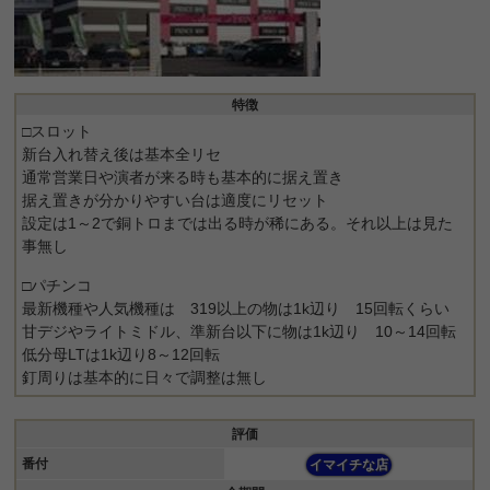
特徴
□スロット
新台入れ替え後は基本全リセ
通常営業日や演者が来る時も基本的に据え置き
据え置きが分かりやすい台は適度にリセット
設定は1～2で銅トロまでは出る時が稀にある。それ以上は見た
事無し
□パチンコ
最新機種や人気機種は 319以上の物は1k辺り 15回転くらい
甘デジやライトミドル、準新台以下に物は1k辺り 10～14回転
低分母LTは1k辺り8～12回転
釘周りは基本的に日々で調整は無し
評価
番付
イマイチな店