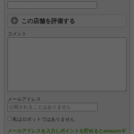
この店舗を評価する
コメント
メールアドレス
私はロボットではありません
メールアドレスを入力しポイントを貯めるとamazonギ