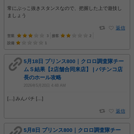
常にぶっこ抜きスタンスなので、把握した上で遊技し
ましょう
返信
営業
3
接客
2
設備
1
5月18日 プリンス800｜クロロ調査隊チー
ムＳ結果【2店舗合同来店】 | パチンコ店
長のホール攻略
2026年5月20日 4:48 AM
[…] みんパチ […]
返信
5月8日 プリンス800｜クロロ調査隊チー