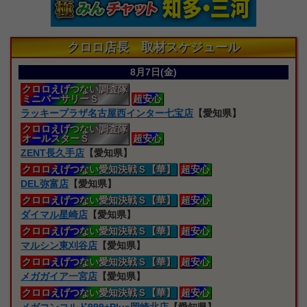
クロロ店長 取材スケジュール
8月7日(金)
クロロえげつない
調査隊
ミニバーサリーＳ
超安心
ラッキープラザ名古屋西インター七宝店
【愛知県】
クロロえげつない
調査隊
オールスターＳ
超安心
ZENT長久手店
【愛知県】
クロロえげつない愛知決戦Ｓ【華】
超安心
DEL弥富店
【愛知県】
クロロえげつない愛知決戦Ｓ【華】
超安心
ダイマル星崎店
【愛知県】
クロロえげつない愛知決戦Ｓ【華】
超安心
マルシン東刈谷店
【愛知県】
クロロえげつない愛知決戦Ｓ【華】
超安心
メガガイア一宮店
【愛知県】
クロロえげつない愛知決戦Ｓ【華】
超安心