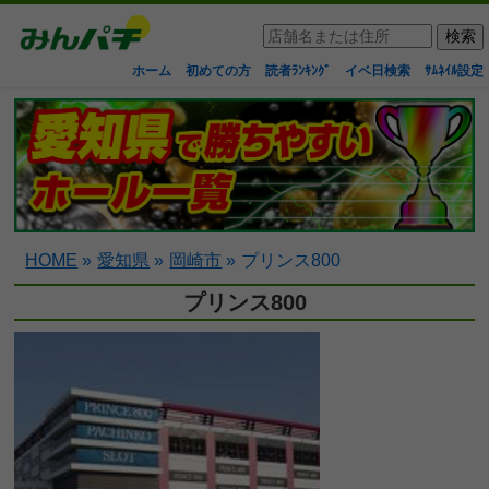
ホーム
初めての方
読者ﾗﾝｷﾝｸﾞ
イベ日検索
ｻﾑﾈｲﾙ設定
HOME
»
愛知県
»
岡崎市
»
プリンス800
プリンス800