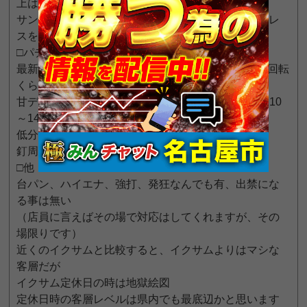
上は見た事無し
サンドが壊れてるのが多数あり、貸出、返却にストレ
スを感じる時多数
□パチンコ
最新機種や人気機種は 319以上の物は1k辺り 15回転
くらい
甘デジやライトミドル、準新台以下に物は1k辺り 10
～14回転
低分母LTは1k辺り8～12回転
釘周りは基本的に日々で調整は無し
□他
台パン、ハイエナ、強打、発狂なんでも有、出禁にな
る事は無い
（店員に言えばその場で対応はしてくれますが、その
場限りです）
近くのイクサムと比較すると、イクサムよりはマシな
客層だが
イクサム定休日の時は地獄絵図
定休日時の客層レベルは県内でも最底辺かと思います