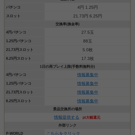
4円 1.25円
パチンコ
21.73円 6.25円
スロット
交換率(換金率)
27.5玉
4円パチンコ
88玉
1.25円パチンコ
5.0枚
21.73円スロット
17.3枚
6.25円スロット
1日の再プレイ上限(手数料無料分)
情報募集中
4円パチンコ
情報募集中
1.25円パチンコ
情報募集中
21.73円スロット
情報募集中
6.25円スロット
景品交換所の場所
情報提供する
pt大幅還元
外部リンク
こちらをクリック
P-WORLD