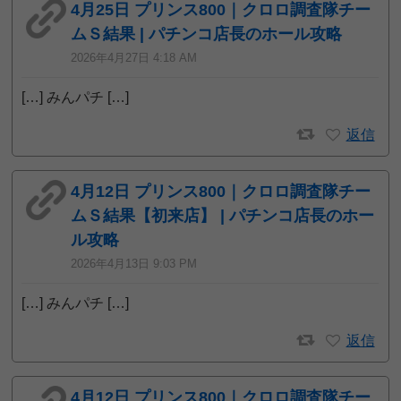
4月25日 プリンス800｜クロロ調査隊チー
ムＳ結果 | パチンコ店長のホール攻略
2026年4月27日 4:18 AM
[…] みんパチ […]
返信
4月12日 プリンス800｜クロロ調査隊チー
ムＳ結果【初来店】 | パチンコ店長のホー
ル攻略
2026年4月13日 9:03 PM
[…] みんパチ […]
返信
4月12日 プリンス800｜クロロ調査隊チー