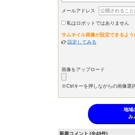
メールアドレス
私はロボットではありません
サムネイル画像が設定できるよう
設定してみる
画像をアップロード
※Ctrlキーを押しながらの画像
地域
み
新着コメント (全49件)