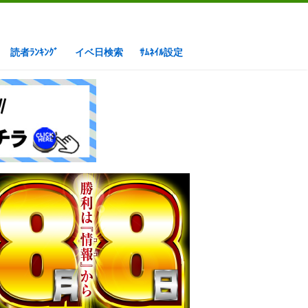
読者ﾗﾝｷﾝｸﾞ
イベ日検索
ｻﾑﾈｲﾙ設定