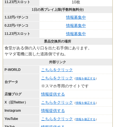
10枚
11.23円スロット
1日の再プレイ上限(手数料無料分)
情報募集中
1.12円パチンコ
情報募集中
0.22円パチンコ
情報募集中
11.23円スロット
景品交換所の場所
食堂がある側の入り口を出た右手側にあります。
ヤマダ電機に面した道路側ですね。
外部リンク
こちらをクリック
P-WORLD
こちらをクリック
（
情報を修正する
）
台データ
※スマホ専用のサイトです
情報提供する
店舗ブログ
こちらをクリック
X（旧Twitter）
（
情報を修正する
）
情報提供する
Instagram
こちらをクリック
YouTube
（
情報を修正する
）