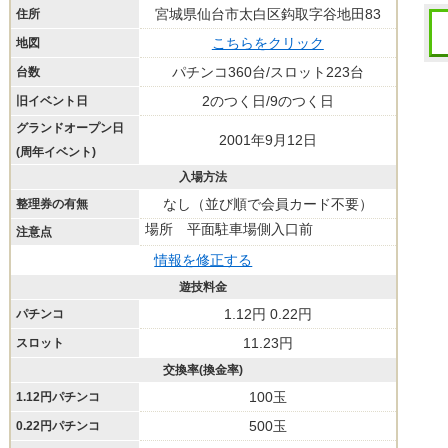
宮城県仙台市太白区鈎取字谷地田83
住所
こちらをクリック
地図
パチンコ360台/スロット223台
台数
2のつく日/9のつく日
旧イベント日
グランドオープン日
2001年9月12日
(周年イベント)
入場方法
なし（並び順で会員カード不要）
整理券の有無
場所 平面駐車場側入口前
注意点
情報を修正する
遊技料金
1.12円 0.22円
パチンコ
11.23円
スロット
交換率(換金率)
100玉
1.12円パチンコ
500玉
0.22円パチンコ