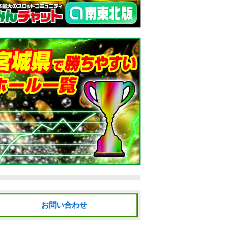
お問い合わせ