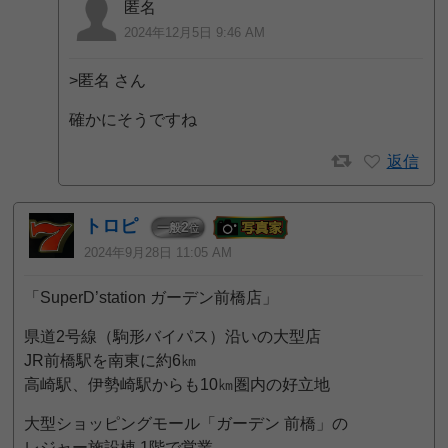
匿名
2024年12月5日 9:46 AM
>匿名 さん
確かにそうですね
返信
トロピ
2
一般
位
2024年9月28日 11:05 AM
「SuperD’station ガーデン前橋店」
県道2号線（駒形バイパス）沿いの大型店
JR前橋駅を南東に約6㎞
高崎駅、伊勢崎駅からも10㎞圏内の好立地
大型ショッピングモール「ガーデン 前橋」の
レジャー施設棟 1階で営業