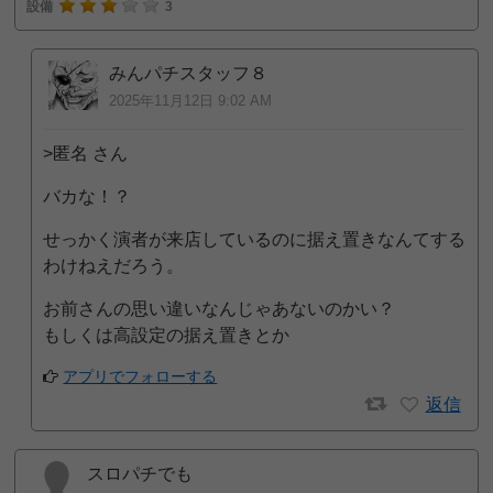
設備
3
みんパチスタッフ８
2025年11月12日 9:02 AM
>匿名 さん
バカな！？
せっかく演者が来店しているのに据え置きなんてする
わけねえだろう。
お前さんの思い違いなんじゃあないのかい？
もしくは高設定の据え置きとか
アプリでフォローする
返信
スロパチでも