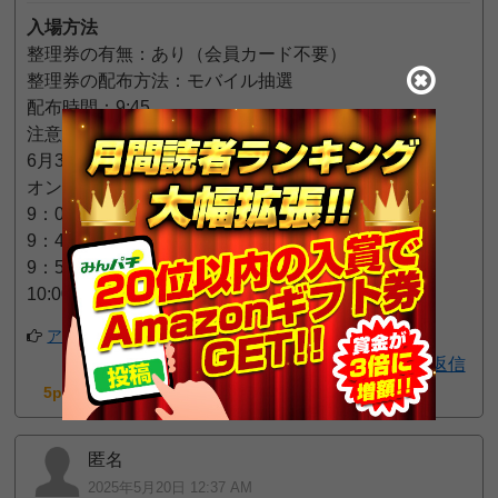
入場方法
整理券の有無：あり（会員カード不要）
整理券の配布方法：モバイル抽選
配布時間：9:45
注意点：
6月3日より
オンライン抽選
9：00～9：30 店舗敷地内にて入場抽選受付
9：45 抽選結果公開
9：50 整列開始
10:00 入場
アプリでフォローする
返信
5pt GET!
匿名
2025年5月20日 12:37 AM