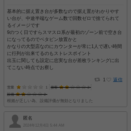
基本的に据え置き台が多数なので据え置がわかりやす
い台が、中途半端なゲーム数で回数ゼロで捨てられて
るイメージです
9のつく日ですらスマスロ系が最初のゾーン前で空き台
になってるのでベタピン放置かと
かなりの大型店なのにカウンターが常に1人で遅い時間
に行列が出来てるのもストレスポイント
出玉に関しても設定に忠実な台が差枚ランキングに出
てこない時点でお察し
1
返信
営業
1
接客
2
設備
2
根拠が乏しい為、設備評価が無効となりました
匿名
2024年12月4日 5:44 AM