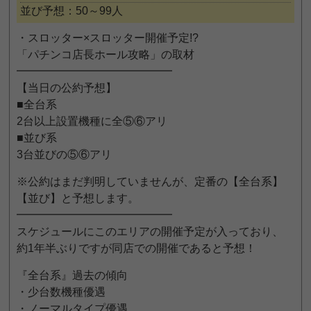
並び予想：50～99人
・スロッター×スロッター開催予定!?
「パチンコ店長ホール攻略」の取材
━━━━━━━━━━━━━━
【当日の公約予想】
■全台系
2台以上設置機種に全⑤⑥アリ
■並び系
3台並びの⑤⑥アリ
※公約はまだ判明していませんが、定番の【全台系】
【並び】と予想します。
━━━━━━━━━━━━━━
スケジュールにこのエリアの開催予定が入っており、
約1年半ぶりですが同店での開催であると予想！
『全台系』過去の傾向
・少台数機種優遇
・ノーマルタイプ優遇