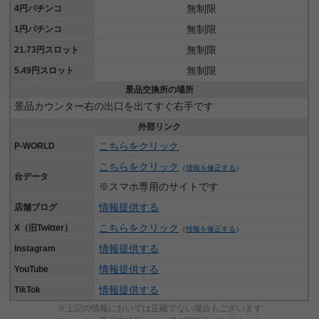
無制限
4円パチンコ
無制限
1円パチンコ
無制限
21.73円スロット
無制限
5.49円スロット
景品交換所の場所
景品カウンター右の出口を出てすぐ右手です
外部リンク
こちらをクリック
P-WORLD
こちらをクリック
（
情報を修正する
）
台データ
※スマホ専用のサイトです
情報提供する
店舗ブログ
こちらをクリック
X（旧Twitter）
（
情報を修正する
）
情報提供する
Instagram
情報提供する
YouTube
情報提供する
TikTok
※上記の情報においては正確でない場合もございます