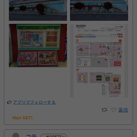
アプリでフォローする
返信
48pt GET!
コテ