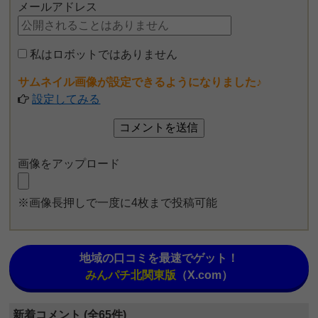
メールアドレス
私はロボットではありません
サムネイル画像が設定できるようになりました♪
設定してみる
画像をアップロード
※画像長押しで一度に4枚まで投稿可能
地域の口コミを最速でゲット！
みんパチ北関東版
（X.com）
新着コメント (全65件)