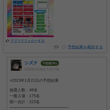
アプリでフォローする
予想結果を報告する
シズク
29
予想屋
位
2023年1月24日 9:32 PM
>2023年1月21日の予想結果
抽選人数：48名
一般入場：175名
朝一合計：223名
━━━━━━━━━━━━━━━