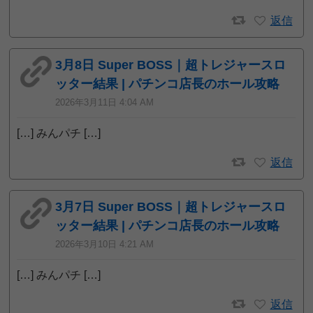
返信
3月8日 Super BOSS｜超トレジャースロ
ッター結果 | パチンコ店長のホール攻略
2026年3月11日 4:04 AM
[…] みんパチ […]
返信
3月7日 Super BOSS｜超トレジャースロ
ッター結果 | パチンコ店長のホール攻略
2026年3月10日 4:21 AM
[…] みんパチ […]
返信