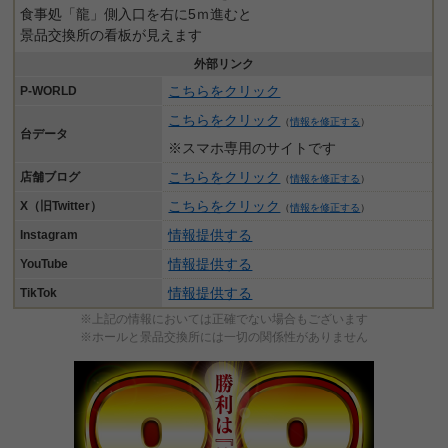
食事処「龍」側入口を右に5ｍ進むと
景品交換所の看板が見えます
外部リンク
こちらをクリック
P-WORLD
こちらをクリック
（
情報を修正する
）
台データ
※スマホ専用のサイトです
こちらをクリック
店舗ブログ
（
情報を修正する
）
こちらをクリック
X（旧Twitter）
（
情報を修正する
）
情報提供する
Instagram
情報提供する
YouTube
情報提供する
TikTok
※上記の情報においては正確でない場合もございます
※ホールと景品交換所には一切の関係性がありません