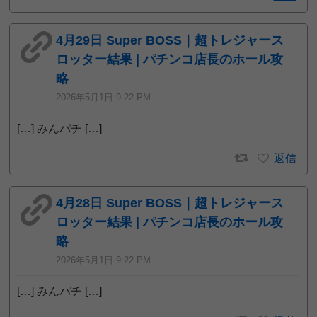
4月29日 Super BOSS｜超トレジャース
ロッター結果 | パチンコ店長のホール攻
略
2026年5月1日 9:22 PM
[…] みんパチ […]
返信
4月28日 Super BOSS｜超トレジャース
ロッター結果 | パチンコ店長のホール攻
略
2026年5月1日 9:22 PM
[…] みんパチ […]