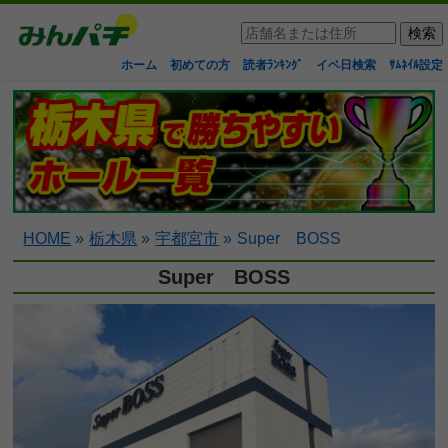
ホーム
初めての方
読者ﾗﾝｷﾝｸﾞ
イベ日検索
ｻﾑﾈｲﾙ設定
HOME
»
栃木県
»
宇都宮市
»
Super BOSS
Super BOSS