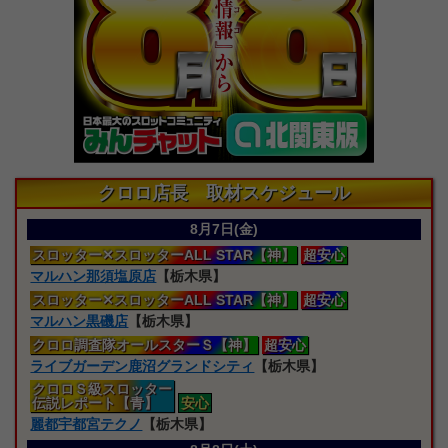
クロロ店長 取材スケジュール
8月7日(金)
スロッター
✕スロッターALL STAR【神】
超安心
マルハン那須塩原店
【栃木県】
スロッター
✕スロッターALL STAR【神】
超安心
マルハン黒磯店
【栃木県】
クロロ
調査隊オールスターＳ【神】
超安心
ライブガーデン鹿沼グランドシティ
【栃木県】
クロロＳ級スロッター
伝説レポート【青】
安心
麗都宇都宮テクノ
【栃木県】