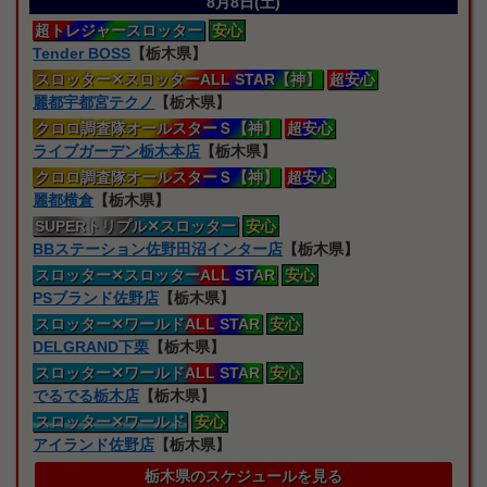
8月8日(土)
超トレジャー
スロッター
安心
Tender BOSS
【栃木県】
スロッター
✕スロッターALL STAR【神】
超安心
麗都宇都宮テクノ
【栃木県】
クロロ
調査隊オールスターＳ【神】
超安心
ライブガーデン栃木本店
【栃木県】
クロロ
調査隊オールスターＳ【神】
超安心
麗都横倉
【栃木県】
SUPERトリプル
✕スロッター
安心
BBステーション佐野田沼インター店
【栃木県】
スロッター
✕スロッターALL STAR
安心
PSブランド佐野店
【栃木県】
スロッター
✕ワールドALL STAR
安心
DELGRAND下栗
【栃木県】
スロッター
✕ワールドALL STAR
安心
でるでる栃木店
【栃木県】
スロッター
✕ワールド
安心
アイランド佐野店
【栃木県】
栃木県のスケジュールを見る