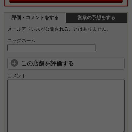
評価・コメントをする
営業の予想をする
メールアドレスが公開されることはありません。
ニックネーム
この店舗を評価する
コメント