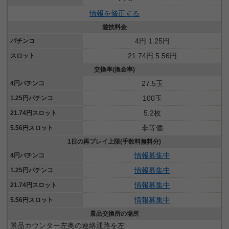
情報を修正する
遊技料金
4円 1.25円
パチンコ
21.74円 5.56円
スロット
交換率(換金率)
27.5玉
4円パチンコ
100玉
1.25円パチンコ
5.2枚
21.74円スロット
非等価
5.56円スロット
1日の再プレイ上限(手数料無料分)
情報募集中
4円パチンコ
情報募集中
1.25円パチンコ
情報募集中
21.74円スロット
情報募集中
5.56円スロット
景品交換所の場所
景品カウンター左奥の連絡通路を左