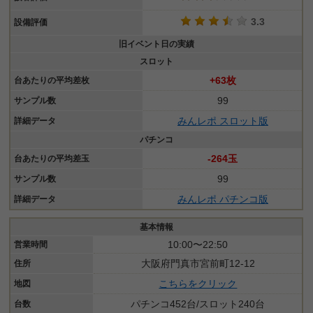
3.3
設備評価
旧イベント日の実績
スロット
+63枚
台あたりの平均差枚
99
サンプル数
みんレポ スロット版
詳細データ
パチンコ
-264玉
台あたりの平均差玉
99
サンプル数
みんレポ パチンコ版
詳細データ
基本情報
10:00〜22:50
営業時間
大阪府門真市宮前町12-12
住所
こちらをクリック
地図
パチンコ452台/スロット240台
台数