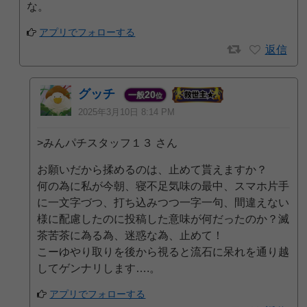
な。
アプリでフォローする
返信
グッチ
20
一般
位
2025年3月10日 8:14 PM
>みんパチスタッフ１３ さん
お願いだから揉めるのは、止めて貰えますか？
何の為に私が今朝、寝不足気味の最中、スマホ片手
に一文字づつ、打ち込みつつ一字一句、間違えない
様に配慮したのに投稿した意味が何だったのか？滅
茶苦茶に為る為、迷惑な為、止めて！
こーゆやり取りを後から視ると流石に呆れを通り越
してゲンナリします….。
アプリでフォローする