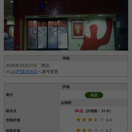
特徴
2025年10月27日 閉店
※
123門真宮前店
へ屋号変更
評価
番付
良店
全期間
56点
総合点
（評価数：34 件）
3.4
営業評価
2.7
接客評価