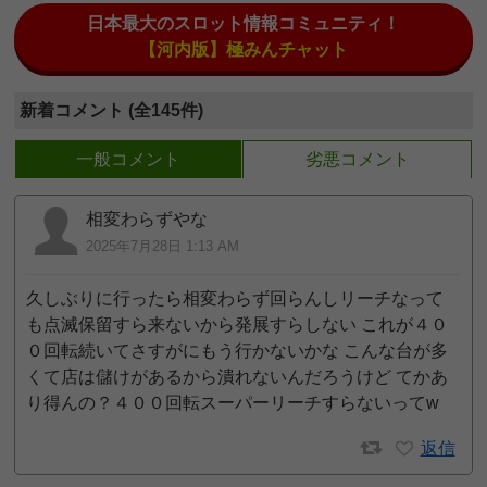
日本最大のスロット情報コミュニティ！
【河内版】極みんチャット
新着コメント (全145件)
一般コメント
劣悪コメント
相変わらずやな
2025年7月28日 1:13 AM
久しぶりに行ったら相変わらず回らんしリーチなって
も点滅保留すら来ないから発展すらしない これが４０
０回転続いてさすがにもう行かないかな こんな台が多
くて店は儲けがあるから潰れないんだろうけど てかあ
り得んの？４００回転スーパーリーチすらないってw
返信