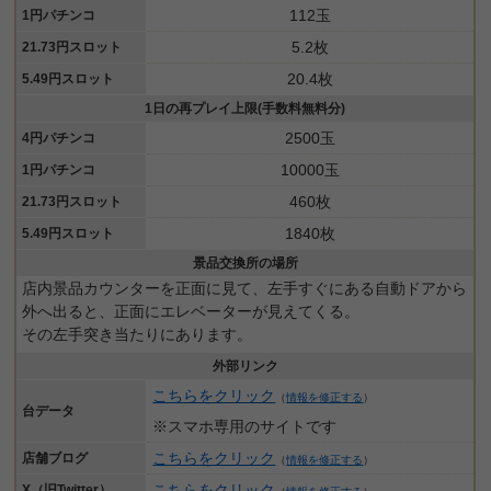
112玉
1円パチンコ
5.2枚
21.73円スロット
20.4枚
5.49円スロット
1日の再プレイ上限(手数料無料分)
2500玉
4円パチンコ
10000玉
1円パチンコ
460枚
21.73円スロット
1840枚
5.49円スロット
景品交換所の場所
店内景品カウンターを正面に見て、左手すぐにある自動ドアから
外へ出ると、正面にエレベーターが見えてくる。
その左手突き当たりにあります。
外部リンク
こちらをクリック
（
情報を修正する
）
台データ
※スマホ専用のサイトです
こちらをクリック
店舗ブログ
（
情報を修正する
）
こちらをクリック
X（旧Twitter）