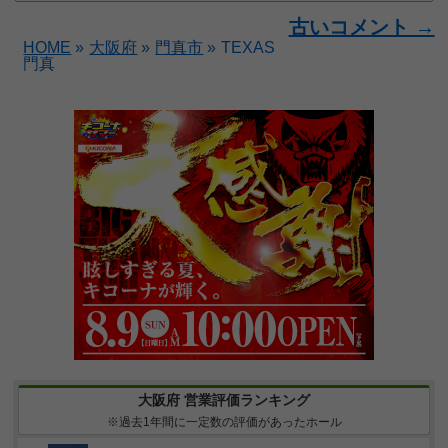
古いコメント →
HOME
»
大阪府
»
門真市
»
TEXAS
門真
大阪府 営業評価ランキング
※過去1年間に一定数の評価があったホール