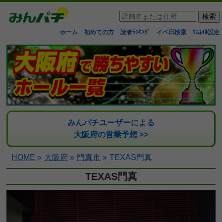
ホーム
初めての方
読者ﾗﾝｷﾝｸﾞ
イベ日検索
ｻﾑﾈｲﾙ設定
みんパチユーザーによる
大阪府の営業予想 >>
HOME
»
大阪府
»
門真市
»
TEXAS門真
TEXAS門真