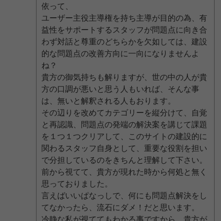
依って、
ユーザー主役主導権を持ち主導が目的の為、有
益性をサポートするスタッフが問題点に向き合
わず対話と尊重のどちらかを欠如しては、建設
的な問題点の改善方向に一向になりませんよ
ね？
貴方の御気持ちも解りますが、世の中の人が貴
方の口調が悪いと思う人もいれば、そんな事
は、無いと解釈される人もおります。
その辺りを改めてカテゴリーを縦分けて、自覚
と再認識、問題点の発端の解決案を講じて課題
を１つ１つクリアして、このサイトの建設的に
関わるスタッフ自身として、重要な役割を担い
で分担しているのをきちんと理解して下さい。
前から視てて、貴方が現れた時から何処と無く
思っておりました。
言えばいいぱなっしで、何にも問題点解決をし
てなかったら、流石にダメ！だと思います。
冷静な私が視ててもわかる事ですから。貴方が