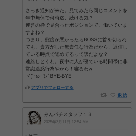
さっき通知が来た。見てみたら同じコメントを
年中無休で何時迄、続ける気？
運営の枠で見合ったポジションで、働いていま
すよね？
つまり、態度が悪かったらBOSSに首を切られ
ても、貴方がした無責任な行為だから、返信し
ている時点で認めてるって訳だよな？
連絡しとくわ。夜中に人が寝ている時間帯に非
常識迷惑行為やから！寝るわw
ヾ(´･ω･`)ﾉﾞBYE-BYE
アプリでフォローする
返信
みんパチスタッフ１３
2025年3月11日 12:54 AM