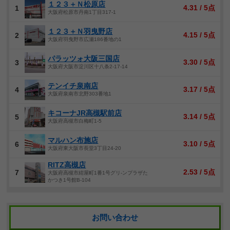
１２３＋Ｎ松原店
4.31 / 5点
1
大阪府松原市丹南1丁目317-1
１２３＋Ｎ羽曳野店
4.15 / 5点
2
大阪府羽曳野市広瀬186番地の1
パラッツォ大阪三国店
3.30 / 5点
3
大阪府大阪市淀川区十八条2-17-14
テンイチ泉南店
3.17 / 5点
4
大阪府泉南市北野303番地1
キコーナJR高槻駅前店
3.14 / 5点
5
大阪府高槻市白梅町1-5
マルハン布施店
3.10 / 5点
6
大阪府東大阪市長堂3丁目24-20
RITZ高槻店
2.53 / 5点
7
大阪府高槻市紺屋町1番1号グリ-ンプラザた
かつき1号館B-104
お問い合わせ