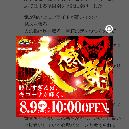
あてはまる項目別を下記に別けました。
気が強い上にプライドが高い！のと
見栄を張る、
人の揚げ足を取る、重箱の隅をつつくのが好
き、
言動が非常識だったり、周囲に気を遣えなかっ
たりする、
他人に責任転嫁、
ここまでは、悪い事が目立ちますがそればかり
では、在りませんよ。
元々の性格は優しいけれど雑である
自分の意見が絶対だと考えている
隠し事があってバレたくない
口が悪いことをかっこいい、面白いと考えてい
る
毒舌キャラや、口の悪さがかっこいい、面白い
と勘違いしている心理パターンも考えられま