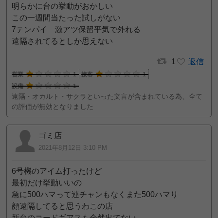
明らかに台の挙動がおかしい
この一週間当たった試しがない
7テンパイ 激アツ保留平気で外れる
遠隔されてるとしか思えない
1
返信
営業
1
接客
1
設備
1
遠隔・オカルト・サクラといった文言が含まれている為、全て
の評価が無効となりました
ゴミ店
2021年8月12日 3:10 PM
6号機のアイム打ったけど
最初だけ挙動いいの
急に500ハマって連チャンもなくまた500ハマり
顔遠隔してると思うわこの店
新台のコードギアスも全然出てない