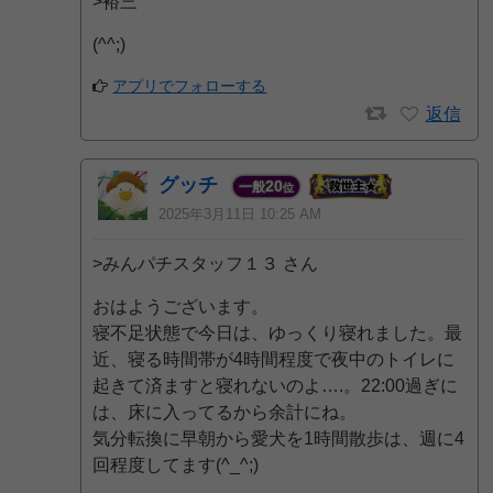
>裕三
(^^;)
アプリでフォローする
返信
グッチ
20
一般
位
2025年3月11日 10:25 AM
>みんパチスタッフ１３ さん
おはようございます。
寝不足状態で今日は、ゆっくり寝れました。最
近、寝る時間帯が4時間程度で夜中のトイレに
起きて済ますと寝れないのよ….。22:00過ぎに
は、床に入ってるから余計にね。
気分転換に早朝から愛犬を1時間散歩は、週に4
回程度してます(^_^;)