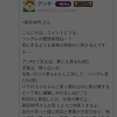
グッチ
20
一般
位
2025年3月11日 11:54 AM
>家臣46号 さん
こんにちは。コメントどうも。
ツンデレの愛情表現ね～？
気にするよりも身体の何処かに刺さるんです
よ….、
アッ❗️そう言えば、家にも居るわ(笑)
言葉は、喋らないが、
文鳥♂のジジ君もわたしに対して、ツンデレ君
だわ(笑)
ペアのココちゃんに首ッ垂れなのに私が接する
と一丁前に威嚇しやがるしね(^_^;)
BOSSと表現したが、社長の事だよ。
家臣46号さんが言うように仲良くするよ。
自分が言った様に対話と尊重が大切で在り、例