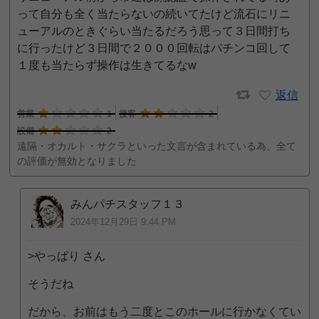
って自分も全く当たらないの続いてたけど流石にリニ
ューアルのときぐらい当たるだろう思って３日間打ち
に行ったけど３日間で２０００回転はパチンコ回して
１度も当たらず操作は生きてるなw
返信
営業
1
接客
2
設備
2
遠隔・オカルト・サクラといった文言が含まれている為、全て
の評価が無効となりました
みんパチスタッフ１３
2024年12月29日 9:44 PM
>やっぱり さん
そうだね
だから、お前はもう二度とこのホールに行かなくてい