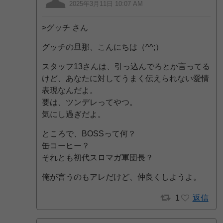
2025年3月11日 10:07 AM
>グッチ さん
グッチの旦那、こんにちは（^^;）
スタッフ13さんは、引っ込んでろとか言ってる
けど、あなたに対してうまく伝えられない愛情
表現なんだよ。
要は、ツンデレってやつ。
気にし過ぎだよ。
ところで、BOSSって何？
缶コーヒー？
それとも初代スロマガ軍団長？
俺が言うのもアレだけど、仲良くしようよ。
1
返信