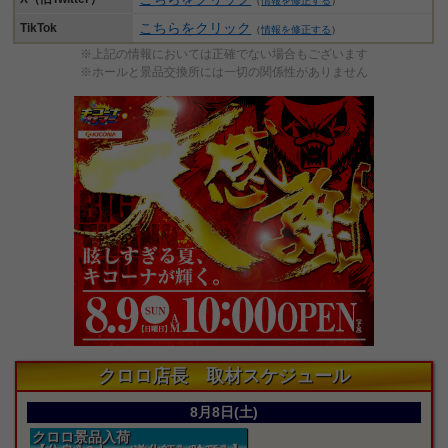
（
情報を修正する
）
こちらをクリック
TikTok
（
情報を修正する
）
※上記の情報においては正確でない場合もございます
※ホールと景品交換所には一切の関係性がありません
クロロ店長 取材スケジュール
8月8日(土)
クロロ景品入荷