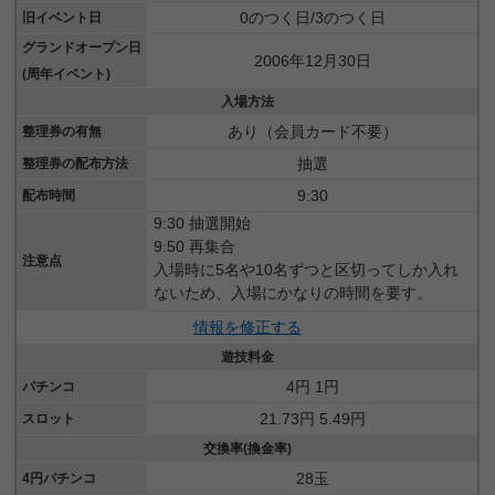
0のつく日/3のつく日
旧イベント日
グランドオープン日
2006年12月30日
(周年イベント)
入場方法
あり（会員カード不要）
整理券の有無
抽選
整理券の配布方法
9:30
配布時間
9:30 抽選開始
9:50 再集合
注意点
入場時に5名や10名ずつと区切ってしか入れ
ないため、入場にかなりの時間を要す。
情報を修正する
遊技料金
4円 1円
パチンコ
21.73円 5.49円
スロット
交換率(換金率)
28玉
4円パチンコ