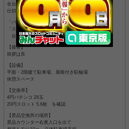
全台 箱使用、小型表示機
仕切りボード・USB無し
「パチンコ」 旧紙幣のみ対応
「スロット」 通路にカード販売機
台サンド投入口は閉ざされていました
【接客】
挨拶は良
【設備】
平面・2階建て駐車場、屋根付き駐輪場
休憩スペース
【交換率】
4円パチンコ 28玉
20円スロット 5.6枚 を確認
【景品交換所の場所】
景品カウンター右奥入口を出て