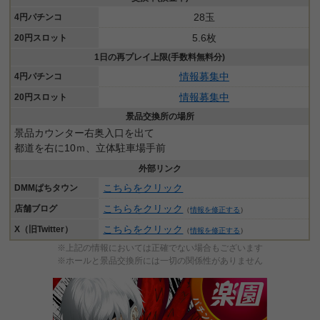
28玉
4円パチンコ
5.6枚
20円スロット
1日の再プレイ上限(手数料無料分)
情報募集中
4円パチンコ
情報募集中
20円スロット
景品交換所の場所
景品カウンター右奥入口を出て
都道を右に10ｍ、立体駐車場手前
外部リンク
こちらをクリック
DMMぱちタウン
こちらをクリック
店舗ブログ
（
情報を修正する
）
こちらをクリック
X（旧Twitter）
（
情報を修正する
）
※上記の情報においては正確でない場合もございます
※ホールと景品交換所には一切の関係性がありません