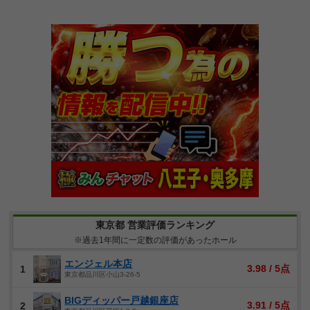
東京都 営業評価ランキング
※過去1年間に一定数の評価があったホール
エンジェル本店
3.98 / 5点
1
東京都品川区小山3-26-5
BIGディッパー戸越銀座店
3.91 / 5点
2