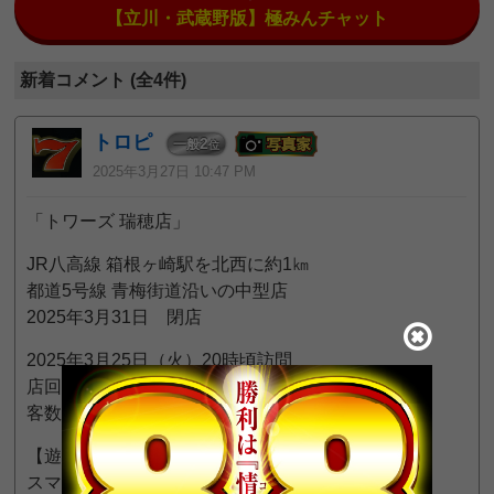
【立川・武蔵野版】極みんチャット
新着コメント (全4件)
トロピ
2
一般
位
2025年3月27日 10:47 PM
「トワーズ 瑞穂店」
JR八高線 箱根ヶ崎駅を北西に約1㎞
都道5号線 青梅街道沿いの中型店
2025年3月31日 閉店
2025年3月25日（火）20時頃訪問
店回りの照明は消された省エネ営業
客数 パチンコ 1名、スロット 6名
【遊技環境】
スマパチ・スマスロ未設置