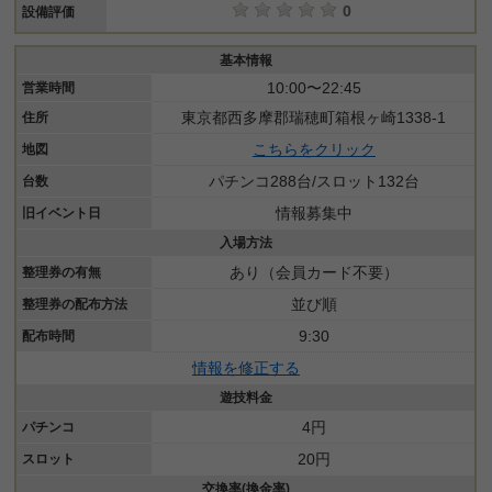
0
設備評価
基本情報
10:00〜22:45
営業時間
東京都西多摩郡瑞穂町箱根ヶ崎1338-1
住所
こちらをクリック
地図
パチンコ288台/スロット132台
台数
情報募集中
旧イベント日
入場方法
あり（会員カード不要）
整理券の有無
並び順
整理券の配布方法
9:30
配布時間
情報を修正する
遊技料金
4円
パチンコ
20円
スロット
交換率(換金率)