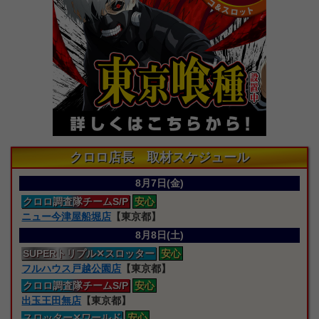
クロロ店長 取材スケジュール
8月7日(金)
クロロ
調査隊
チームS/P
安心
ニュー今津屋船堀店
【東京都】
8月8日(土)
SUPERトリプル
✕スロッター
安心
フルハウス戸越公園店
【東京都】
クロロ
調査隊
チームS/P
安心
出玉王田無店
【東京都】
スロッター
✕ワールド
安心