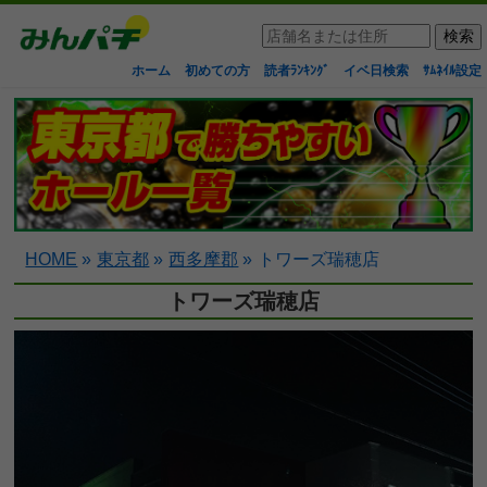
ホーム
初めての方
読者ﾗﾝｷﾝｸﾞ
イベ日検索
ｻﾑﾈｲﾙ設定
HOME
»
東京都
»
西多摩郡
»
トワーズ瑞穂店
トワーズ瑞穂店