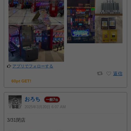
アプリでフォローする
返信
60pt GET!
おろち
7
一般
位
2025年3月20日 6:07 AM
3/31閉店