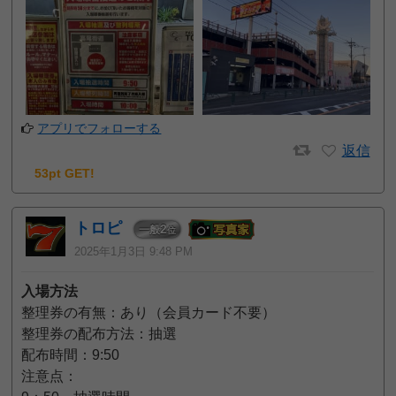
アプリでフォローする
返信
53pt GET!
トロピ
2
一般
位
2025年1月3日 9:48 PM
入場方法
整理券の有無：あり（会員カード不要）
整理券の配布方法：抽選
配布時間：9:50
注意点：