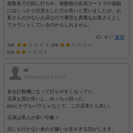
複数名での回し打ちや、複数枚の会員カードでの遊戯
にはしっかり注意をした方が良いと思いましたが、お
客さんの少ないお店なので軍団も貴重なお客さんとし
てカウントしているのかもしれません。
4
返信
営業
2
接客
2
設備
2
ak
2025年3月11日 6:31 PM
各台計数機になって打ちやすくなってた。
店員も質が良いし、めっちゃ回った。
piaとかデルパラじゃなくて、この店来たら良い。
店員は美人が多い印象！
店にも行かない食わず嫌いが多すぎる気がします。