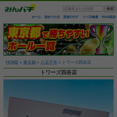
ホーム
初めての方
読者ﾗﾝｷﾝｸﾞ
イベ日検索
ｻﾑﾈｲﾙ設定
HOME
»
東京都
»
八王子市
»
トワーズ四谷店
トワーズ四谷店