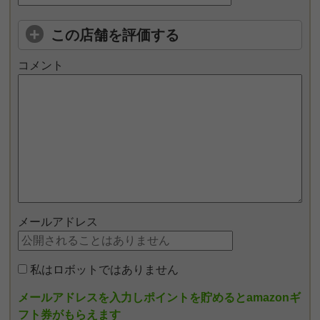
この店舗を評価する
コメント
メールアドレス
私はロボットではありません
メールアドレスを入力しポイントを貯めるとamazonギ
フト券がもらえます