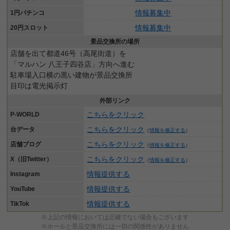
情報募集中
1円パチンコ
情報募集中
20円スロット
景品交換所の場所
店舗を出て都道46号（高尾街道）を
「マルハン 八王子四谷店」方向へ進む
駐車場入口横の黒い建物が景品交換所
目印は電光掲示灯
外部リンク
こちらをクリック
P-WORLD
こちらをクリック
台データ
（
情報を修正する
）
こちらをクリック
店舗ブログ
（
情報を修正する
）
こちらをクリック
X（旧Twitter）
（
情報を修正する
）
情報提供する
Instagram
情報提供する
YouTube
情報提供する
TikTok
※上記の情報においては正確でない場合もございます
※ホールと景品交換所には一切の関係性がありません